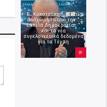
ΕΛΛΆΔΑ
ΠΟΛΙΤΙΚΉ
ΣΑΧΊΝΗΣ
Β. Κοκοτσάκης : Γιατί
αποχώρησα από την ”
Ελπίδα Δημοκρατίας ”
και τα νέα
συγκλονιστικά δεδομένα
για τα Τέμπη