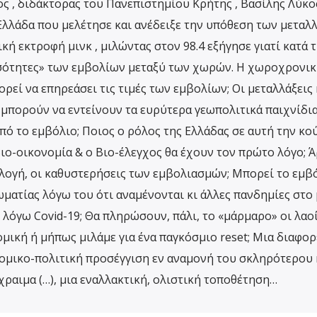
ς , διδάκτορας του Πανεπιστημίου Κρήτης , Βασίλης Λύκος
λλάδα που μελέτησε και ανέδειξε την υπόθεση των μεταλ
ική εκτροφή μινκ , μιλώντας στον 98.4 εξήγησε γιατί κατά 
ισότητες» των εμβολίων μεταξύ των χωρών. Η χωροχρονικ
εί να επηρεάσει τις τιμές των εμβολίων; Οι μεταλλάξεις 
μπορούν να εντείνουν τα ευρύτερα γεωπολιτικά παιχνίδι
πό το εμβόλιο; Ποιος ο ρόλος της Ελλάδας σε αυτή την κο
ιο-οικονομία & ο Βιο-έλεγχος θα έχουν τον πρώτο λόγο; Ά
πιλογή, οι καθυστερήσεις των εμβολιασμών; Μπορεί το εμβ
ωματίας λόγω του ότι αναμένονται κι άλλες πανδημίες στο 
ν λόγω Covid-19; Θα πληρώσουν, πάλι, το «μάρμαρο» οι λαοί
ομική ή μήπως μιλάμε για ένα παγκόσμιο reset; Μια διαφορ
ομικο-πολιτική προσέγγιση εν αναμονή του σκληρότερου 
ραιμα (…), μια εναλλακτική, ολιστική τοποθέτηση…