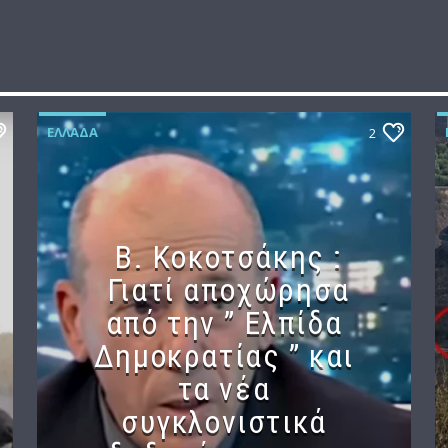
ΕΛΛΆΔΑ
2
Β. Κοκοτσάκης :
Γιατί αποχώρησα
από την ” Ελπίδα
Δημοκρατίας ” και
τα νέα
συγκλονιστικά