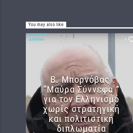
You may also like
ΔΙΕΘΝΉ
1
B. Μπορνόβας :
“Μαύρα Σύννεφα ”
για τον Ελληνισμό
χωρίς στρατηγική
και πολιτιστική
διπλωματία