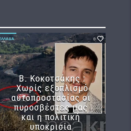
ΕΛΛΆΔΑ
0
Β. Κοκοτσάκης :
Χωρίς εξοπλισμό
αυτοπροστασίας οι
πυροσβέστες μας
και η πολιτική
υποκρισία