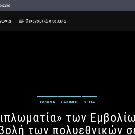
οιχεία
νωνια
Οικονομικά στοιχεία
ΕΛΛΆΔΑ
ΣΑΧΊΝΗΣ
ΥΓΕΊΑ
«διπλωματία» των Εμβολίω
πιβολή των πολυεθνικών 