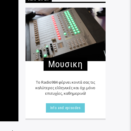
Μουσικη
Το Radio984 φέρνει κοντά σας τις
καλύτερες ελληνικές και όχι μόνο
επιτυχίες, καθημερινά!
Info and episodes