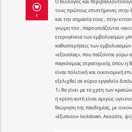
Ο Βιολόγος και περιβαλλοντολόγο
τους πρώτους επιστήμονες στην Ε
1
και την σημασία τους , στην εντατ
γνώμη του , παρουσιάζονται «αν
ετερογένεια των εμβολιασμών μπορ
καθυστερήσεις των εμβολιασμών 
«εξουσίας», που παίζονται γύρω α
παγκόσμιας στρατηγικής όπου η Β
είναι πολιτική και οικονομική ε
εξελιχθεί σε κύριο εργαλείο διπλ
Τι θα γίνει με τα χρέη των κρατώ
η κρίση αυτή είναι αμιγώς υγειον
θεώρηση της πανδημίας, με οικον
«έξυπνου» lockdown. Ακούστε, ψύχ