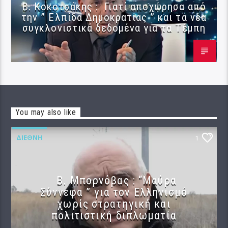
Β. Κοκοτσάκης : Γιατί αποχώρησα από
την ” Ελπίδα Δημοκρατίας ” και τα νέα
συγκλονιστικά δεδομένα για τα Τέμπη
You may also like
ΔΙΕΘΝΉ
1
B. Μπορνόβας : “Μαύρα
Σύννεφα ” για τον Ελληνισμό
χωρίς στρατηγική και
πολιτιστική διπλωματία