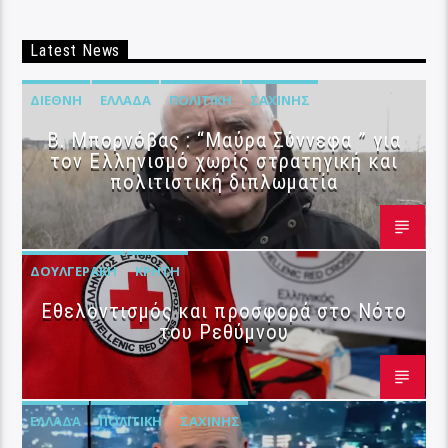
Latest News
ΔΙΕΘΝΉ
ΕΛΛΆΔΑ
ΠΟΛΙΤΙΚΉ
ΣΑΧΊΝΗΣ
B. Μπορνόβας : “Μαύρα Σύννεφα ” για
τον Ελληνισμό χωρίς στρατηγική και
πολιτιστική διπλωματία
ΔΟΥΛΓΕΡΆΚΗ
ΚΡΉΤΗ
Εθελοντισμός και προσφορά στο Νότο
του Ρεθύμνου
ΕΛΛΆΔΑ
ΠΟΛΙΤΙΚΉ
ΣΑΧΊΝΗΣ