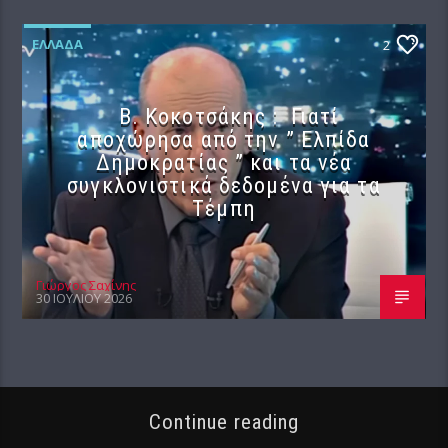
ΕΛΛΆΔΑ
2
Β. Κοκοτσάκης : Γιατί
αποχώρησα από την ” Ελπίδα
Δημοκρατίας ” και τα νέα
συγκλονιστικά δεδομένα για τα
Τέμπη
Γιώργος Σαχίνης
30 ΙΟΥΛΊΟΥ 2026
Continue reading