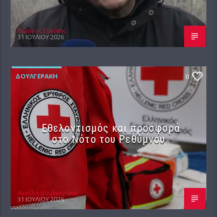
Γιώργος Σαχίνης
31 ΙΟΥΛΊΟΥ 2026
ΔΟΥΛΓΕΡΆΚΗ
0
Εθελοντισμός και προσφορά
στο Νότο του Ρεθύμνου
Αγγέλα Δουλγεράκη
31 ΙΟΥΛΊΟΥ 2026