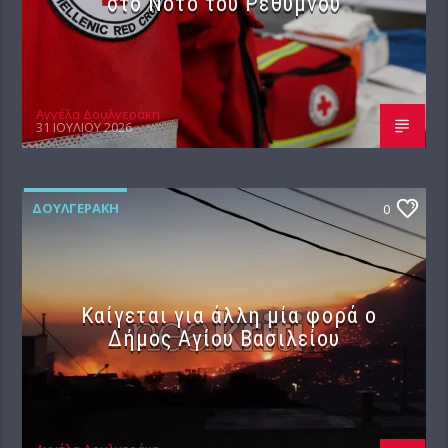
στο Νότο του Ρεθύμνου
Αγγέλα Δουλγεράκη
31 ΙΟΥΛΊΟΥ 2026
ΔΟΥΛΓΕΡΆΚΗ
0
Καίγεται για άλλη μία φορά ο
Δήμος Αγίου Βασιλείου