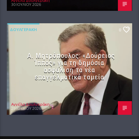
Αγγέλα Δουλγεράκη
30 ΙΟΥΛΊΟΥ 2026
ΔΟΥΛΓΕΡΆΚΗ
0
Α. Μητρόπουλος: «Δούρειος
Ίππος» για τη δημόσια
ασφάλιση τα νέα
επαγγελματικά ταμεία
Αγγέλα Δουλγεράκη
29 ΙΟΥΛΊΟΥ 2026