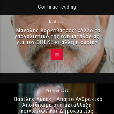
Continue reading
Next post
Μανόλης Καρκαβάτσος: «Άλλο το
γαργαλιστικό της ονοματολογίας
για τον ΟΠΕΚΕ κι άλλη η ουσία»
Previous post
Βασίλης Λύκος : Από το Ανθρακικό
Αποτύπωμα στη μετάλλαξη
κοινωνιών και Δημοκρατίας