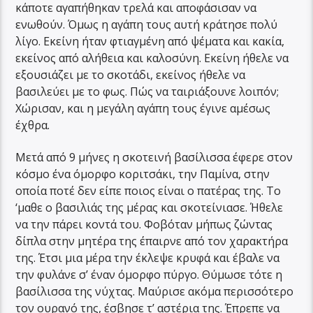
κάποτε αγαπήθηκαν τρελά και αποφάσισαν να
ενωθούν. Όμως η αγάπη τους αυτή κράτησε πολύ
λίγο. Εκείνη ήταν φτιαγμένη από ψέματα και κακία,
εκείνος από αλήθεια και καλοσύνη. Εκείνη ήθελε να
εξουσιάζει με το σκοτάδι, εκείνος ήθελε να
βασιλεύει με το φως. Πώς να ταιριάξουνε λοιπόν;
Χώρισαν, και η μεγάλη αγάπη τους έγινε αμέσως
έχθρα.
Μετά από 9 μήνες η σκοτεινή βασίλισσα έφερε στον
κόσμο ένα όμορφο κοριτσάκι, την Παμίνα, στην
οποία ποτέ δεν είπε ποιος είναι ο πατέρας της. Το
‘μαθε ο βασιλιάς της μέρας και σκοτείνιασε. Ήθελε
να την πάρει κοντά του. Φοβόταν μήπως ζώντας
δίπλα στην μητέρα της έπαιρνε από τον χαρακτήρα
της. Έτσι μια μέρα την έκλεψε κρυφά και έβαλε να
την φυλάνε σ’ έναν όμορφο πύργο. Θύμωσε τότε η
βασίλισσα της νύχτας. Μαύρισε ακόμα περισσότερο
τον ουρανό της, έσβησε τ’ αστέρια της. Έπρεπε να