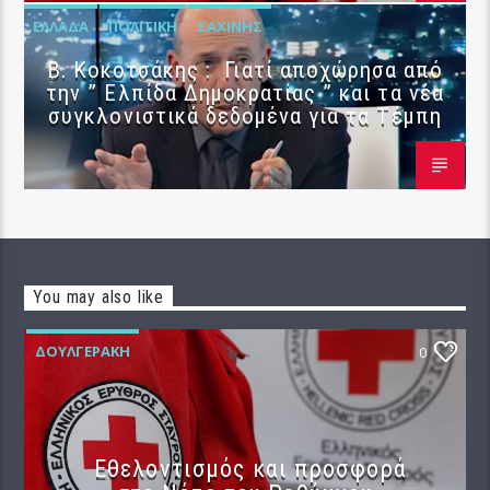
ΕΛΛΆΔΑ
ΠΟΛΙΤΙΚΉ
ΣΑΧΊΝΗΣ
Β. Κοκοτσάκης : Γιατί αποχώρησα από
την ” Ελπίδα Δημοκρατίας ” και τα νέα
συγκλονιστικά δεδομένα για τα Τέμπη
You may also like
ΔΟΥΛΓΕΡΆΚΗ
0
Εθελοντισμός και προσφορά