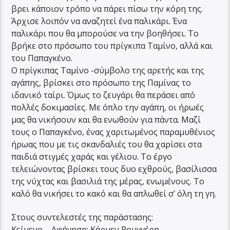
βρει κάποιον τρόπο να πάρει πίσω την κόρη της.
Άρχισε λοιπόν να αναζητεί ένα παλικάρι. Ένα
παλικάρι που θα μπορούσε να την βοηθήσει. Το
βρήκε στο πρόσωπο του πρίγκιπα Ταμίνο, αλλά και
του Παπαγκένο.
Ο πρίγκιπας Ταμίνο -σύμβολο της αρετής και της
αγάπης, βρίσκει στο πρόσωπο της Παμίνας το
ιδανικό ταίρι. Όμως το ζευγάρι θα περάσει από
πολλές δοκιμασίες. Με όπλο την αγάπη, οι ήρωές
μας θα νικήσουν και θα ενωθούν για πάντα. Μαζί
τους ο Παπαγκένο, ένας χαριτωμένος παραμυθένιος
ήρωας που με τις σκανδαλιές του θα χαρίσει στα
παιδιά στιγμές χαράς και γέλιου. Το έργο
τελειώνοντας βρίσκει τους δυο εχθρούς, βασίλισσα
της νύχτας και βασιλιά της μέρας, ενωμένους. Το
καλό θα νικήσει το κακό και θα απλωθεί σ’ όλη τη γη.
Στους συντελεστές της παράστασης:
Κείμενο – Αφήγηση: Κάρμεν Ρουγγέρη