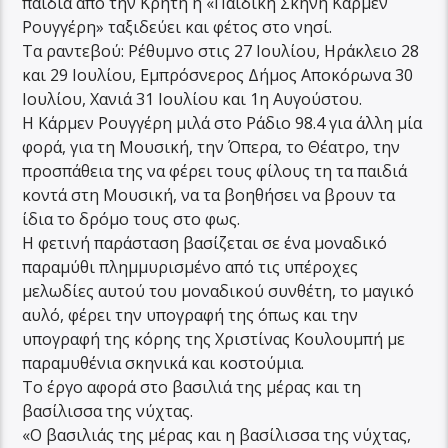
παιδιά από την Κρήτη η «Παιδική Σκηνή Κάρμεν
Ρουγγέρη» ταξιδεύει και φέτος στο νησί.
Τα ραντεβού: Ρέθυμνο στις 27 Ιουλίου, Ηράκλειο 28
και 29 Ιουλίου, Εμπρόσνερος Δήμος Αποκόρωνα 30
Ιουλίου, Χανιά 31 Ιουλίου και 1η Αυγούστου.
Η Κάρμεν Ρουγγέρη μιλά στο Ράδιο 98.4 για άλλη μία
φορά, για τη Μουσική, την Όπερα, το Θέατρο, την
προσπάθεια της να φέρει τους φίλους τη τα παιδιά
κοντά στη Μουσική, να τα βοηθήσει να βρουν τα
ίδια το δρόμο τους στο φως.
Η φετινή παράσταση βασίζεται σε ένα μοναδικό
παραμύθι πλημμυρισμένο από τις υπέροχες
μελωδίες αυτού του μοναδικού συνθέτη, το μαγικό
αυλό, φέρει την υπογραφή της όπως και την
υπογραφή της κόρης της Χριστίνας Κουλουμπή με
παραμυθένια σκηνικά και κοστούμια.
Το έργο αφορά στο βασιλιά της μέρας και τη
βασίλισσα της νύχτας.
«Ο βασιλιάς της μέρας και η βασίλισσα της νύχτας,