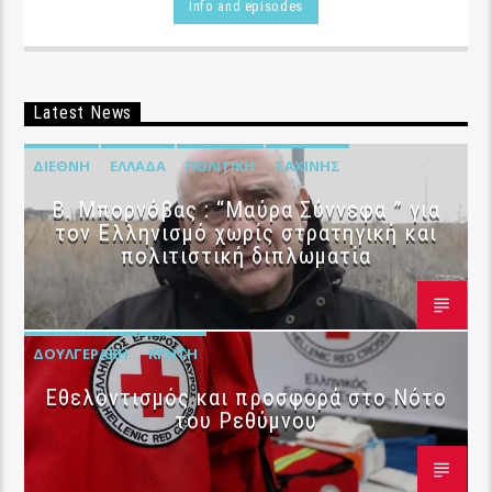
Info and episodes
Latest News
ΔΙΕΘΝΉ
ΕΛΛΆΔΑ
ΠΟΛΙΤΙΚΉ
ΣΑΧΊΝΗΣ
B. Μπορνόβας : “Μαύρα Σύννεφα ” για
τον Ελληνισμό χωρίς στρατηγική και
πολιτιστική διπλωματία
ΔΟΥΛΓΕΡΆΚΗ
ΚΡΉΤΗ
Εθελοντισμός και προσφορά στο Νότο
του Ρεθύμνου