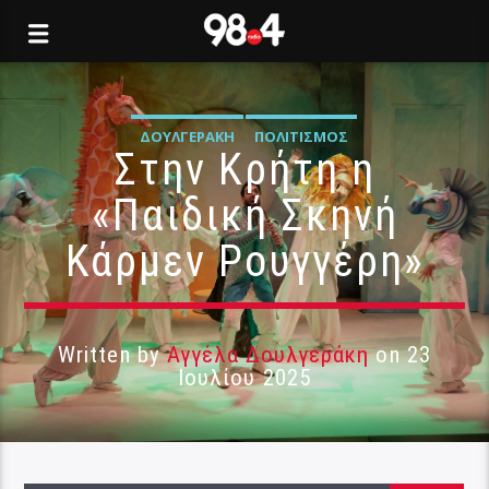
ΔΟΥΛΓΕΡΆΚΗ
ΠΟΛΙΤΙΣΜΌΣ
Στην Κρήτη η
«Παιδική Σκηνή
Κάρμεν Ρουγγέρη»
Written by
Αγγέλα Δουλγεράκη
on 23
Ιουλίου 2025