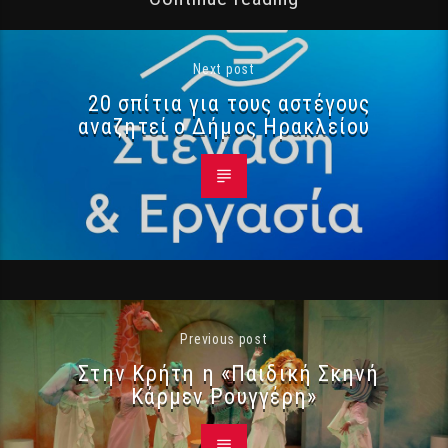
Next post
20 σπίτια για τους αστέγους
αναζητεί ο Δήμος Ηρακλείου
Previous post
Στην Κρήτη η «Παιδική Σκηνή
Κάρμεν Ρουγγέρη»