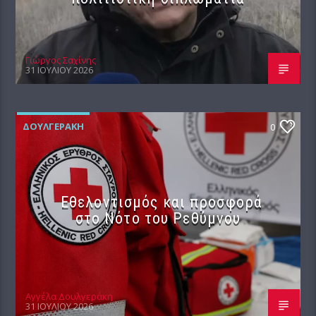
Γιώργος Σαχίνης
31 ΙΟΥΛΊΟΥ 2026
ΔΟΥΛΓΕΡΆΚΗ
0
Εθελοντισμός και προσφορά
στο Νότο του Ρεθύμνου
Αγγέλα Δουλγεράκη
31 ΙΟΥΛΊΟΥ 2026