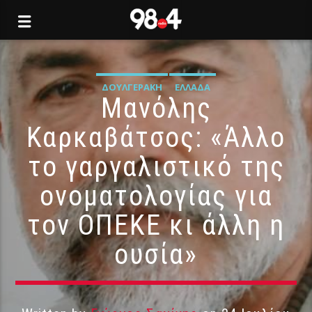
ΔΟΥΛΓΕΡΆΚΗ
ΕΛΛΆΔΑ
Μανόλης
Καρκαβάτσος: «Άλλο
το γαργαλιστικό της
ονοματολογίας για
τον ΟΠΕΚΕ κι άλλη η
ουσία»