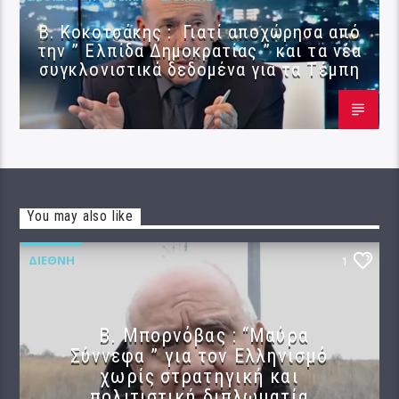
Β. Κοκοτσάκης : Γιατί αποχώρησα από
την ” Ελπίδα Δημοκρατίας ” και τα νέα
συγκλονιστικά δεδομένα για τα Τέμπη
You may also like
ΔΙΕΘΝΉ
1
B. Μπορνόβας : “Μαύρα
Σύννεφα ” για τον Ελληνισμό
χωρίς στρατηγική και
πολιτιστική διπλωματία