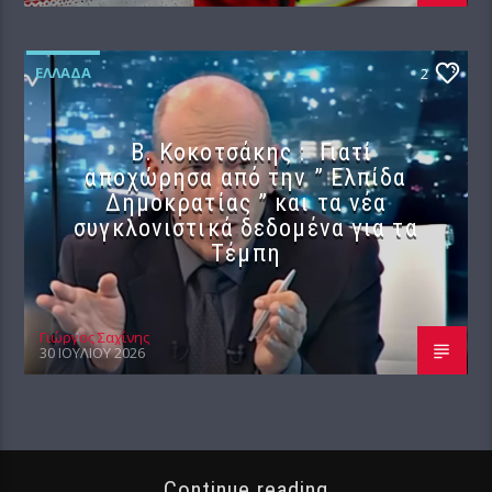
ΕΛΛΆΔΑ
2
Β. Κοκοτσάκης : Γιατί
αποχώρησα από την ” Ελπίδα
Δημοκρατίας ” και τα νέα
συγκλονιστικά δεδομένα για τα
Τέμπη
Γιώργος Σαχίνης
30 ΙΟΥΛΊΟΥ 2026
Continue reading