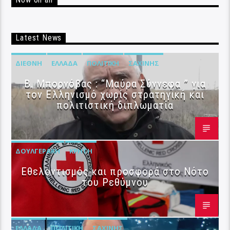
Now on air
Latest News
ΔΙΕΘΝΉ
ΕΛΛΆΔΑ
ΠΟΛΙΤΙΚΉ
ΣΑΧΊΝΗΣ
B. Μπορνόβας : “Μαύρα Σύννεφα ” για
τον Ελληνισμό χωρίς στρατηγική και
πολιτιστική διπλωματία
ΔΟΥΛΓΕΡΆΚΗ
ΚΡΉΤΗ
Εθελοντισμός και προσφορά στο Νότο
του Ρεθύμνου
ΕΛΛΆΔΑ
ΠΟΛΙΤΙΚΉ
ΣΑΧΊΝΗΣ