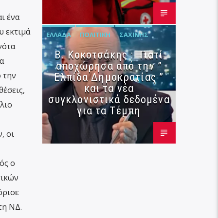
ι ένα
υ εκτιμά
ΕΛΛΆΔΑ
ΠΟΛΙΤΙΚΉ
ΣΑΧΊΝΗΣ
νότα
Β. Κοκοτσάκης : Γιατί
α
αποχώρησα από την ”
 την
Ελπίδα Δημοκρατίας ”
και τα νέα
θέσεις,
συγκλονιστικά δεδομένα
ύλιο
για τα Τέμπη
, οι
ός ο
τικών
όρισε
τη ΝΔ.