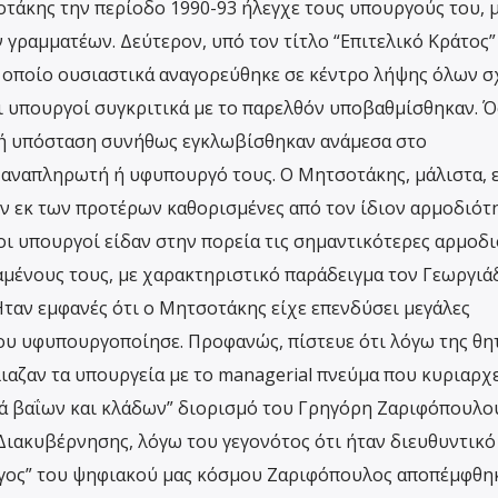
τάκης την περίοδο 1990-93 ήλεγχε τους υπουργούς του, 
 γραμματέων. Δεύτερον, υπό τον τίτλο “Επιτελικό Κράτος”
 οποίο ουσιαστικά αναγορεύθηκε σε κέντρο λήψης όλων σ
 υπουργοί συγκριτικά με το παρελθόν υποβαθμίσθηκαν. Ό
ική υπόσταση συνήθως εγκλωβίσθηκαν ανάμεσα στο
 αναπληρωτή ή υφυπουργό τους. Ο Μητσοτάκης, μάλιστα, 
ν εκ των προτέρων καθορισμένες από τον ίδιον αρμοδιότη
οι υπουργοί είδαν στην πορεία τις σημαντικότερες αρμοδ
αμένους τους, με χαρακτηριστικό παράδειγμα τον Γεωργιά
ταν εμφανές ότι ο Μητσοτάκης είχε επενδύσει μεγάλες
ου υφυπουργοποίησε. Προφανώς, πίστευε ότι λόγω της θη
λιαζαν τα υπουργεία με το managerial πνεύμα που κυριαρχε
ετά βαΐων και κλάδων” διορισμό του Γρηγόρη Ζαριφόπουλο
ιακυβέρνησης, λόγω του γεγονότος ότι ήταν διευθυντικό
άγος” του ψηφιακού μας κόσμου Ζαριφόπουλος αποπέμφθηκ