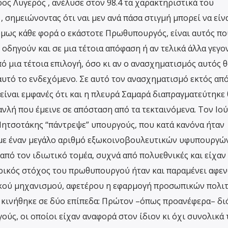
ρος Λυγερός , ανέλυσε στον 98.4 τα χαρακτηριστικά του
σημειώνοντας ότι ναι μεν ανά πάσα στιγμή μπορεί να είνα
όμως κάθε φορά ο εκάστοτε Πρωθυπουργός, είναι αυτός πο
ν οδηγούν και σε μια τέτοια απόφαση ή αν τελικά άλλα γεγο
ό μια τέτοια επιλογή, όσο κι αν ο ανασχηματισμός αυτός θ
αυτό το ενδεχόμενο. Σε αυτό τον ανασχηματισμό εκτός από
ίναι εμφανές ότι και η πλευρά Σαμαρά διαπραγματεύτηκε 
νλή που έμεινε σε απόσταση από τα τεκταινόμενα. Τον Ιο
 Μητσοτάκης “πάντρεψε” υπουργούς, που κατά κανόνα ήταν
με έναν μεγάλο αριθμό εξωκοινοβουλευτικών υφυπουργών
από τον ιδιωτικό τομέα, συχνά από πολυεθνικές και είχαν
ρικός στόχος του πρωθυπουργού ήταν και παραμένει αφεν
κού μηχανισμού, αφετέρου η εφαρμογή προσωπικών πολι
ει κινήθηκε σε δύο επίπεδα: Πρώτον –όπως προανέφερα– δι
ς, οι οποίοι είχαν αναφορά στον ίδιον κι όχι συνολικά 