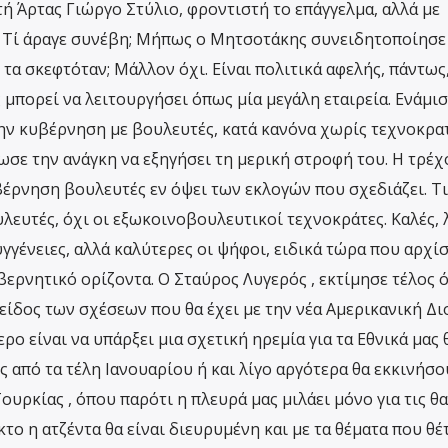
ή Άρτας Γιώργο Στύλιο, φροντιστή το επάγγελμα, αλλά με
 Τί άραγε συνέβη; Μήπως ο Μητσοτάκης συνειδητοποίησε 
τα σκεφτόταν; Μάλλον όχι. Είναι πολιτικά αφελής, πάντως,
 μπορεί να λειτουργήσει όπως μία μεγάλη εταιρεία. Ενάμι
την κυβέρνηση με βουλευτές, κατά κανόνα χωρίς τεχνοκρα
σε την ανάγκη να εξηγήσει τη μερική στροφή του. Η τρέ
βέρνηση βουλευτές εν όψει των εκλογών που σχεδιάζει. Τι
λευτές, όχι οι εξωκοινοβουλευτικοί τεχνοκράτες. Καλές, 
συγγένειες, αλλά καλύτερες οι ψήφοι, ειδικά τώρα που αρχί
ρνητικό ορίζοντα. Ο Σταύρος Λυγερός , εκτίμησε τέλος ό
είδος των σχέσεων που θα έχει με την νέα Αμερικανική Δι
ρο είναι να υπάρξει μια σχετική ηρεμία για τα Εθνικά μας 
ως από τα τέλη Ιανουαρίου ή και λίγο αργότερα θα εκκινήσο
ουρκίας , όπου παρότι η πλευρά μας μιλάει μόνο για τις θ
κτο η ατζέντα θα είναι διευρυμένη και με τα θέματα που θέτ