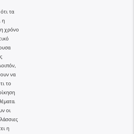
ότι τα
 η
ση χρόνο
τικό
χουσα
ς
λοιπόν,
σουν να
τι το
οίκηση
θέματα.
υν οι
αλάσσιες
ει η