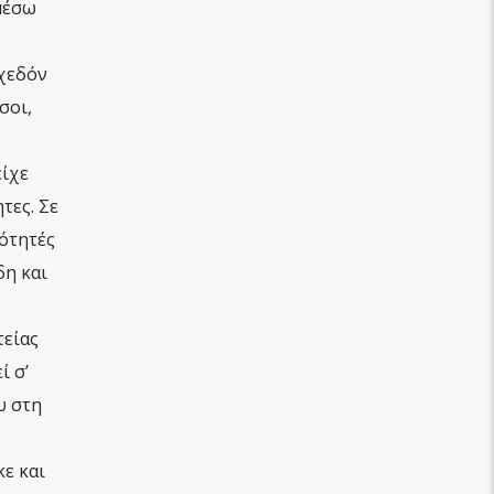
μέσω
χεδόν
σοι,
είχε
τες. Σε
ιότητές
δη και
τείας
ί σ’
υ στη
ε και