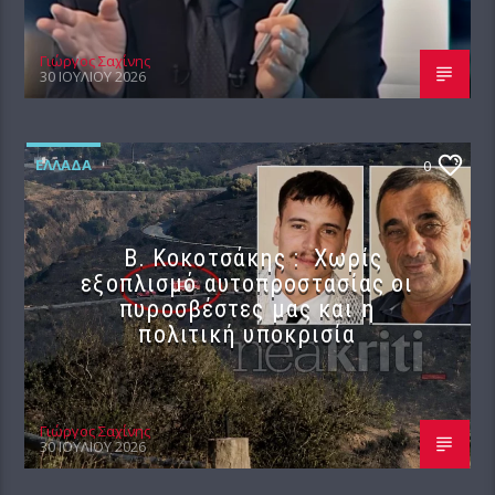
Γιώργος Σαχίνης
30 ΙΟΥΛΊΟΥ 2026
ΕΛΛΆΔΑ
0
Β. Κοκοτσάκης : Χωρίς
εξοπλισμό αυτοπροστασίας οι
πυροσβέστες μας και η
πολιτική υποκρισία
Γιώργος Σαχίνης
30 ΙΟΥΛΊΟΥ 2026