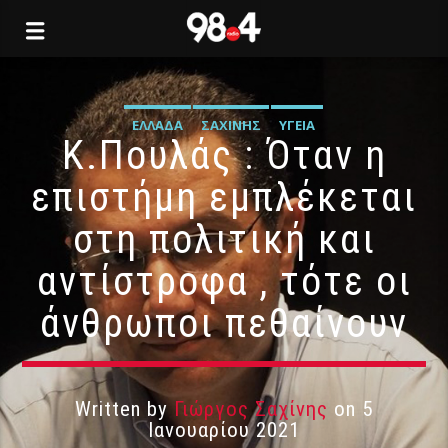
ΕΛΛΆΔΑ
ΣΑΧΊΝΗΣ
ΥΓΕΊΑ
Κ.Πουλάς : Όταν η
επιστήμη εμπλέκεται
στη πολιτική και
αντίστροφα , τότε οι
άνθρωποι πεθαίνουν
Written by
Γιώργος Σαχίνης
on 5
Ιανουαρίου 2021