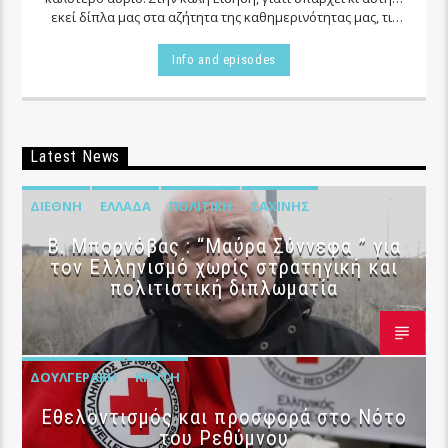
εκεί δίπλα μας στα αζήτητα της καθημερινότητας μας, τις
περισσότερες φορές…
Info and episodes
Latest News
ΔΙΕΘΝΉ
ΕΛΛΆΔΑ
ΠΟΛΙΤΙΚΉ
ΣΑΧΊΝΗΣ
B. Μπορνόβας : “Μαύρα Σύννεφα ” για
τον Ελληνισμό χωρίς στρατηγική και
πολιτιστική διπλωματία
ΔΟΥΛΓΕΡΆΚΗ
ΚΡΉΤΗ
Εθελοντισμός και προσφορά στο Νότο
του Ρεθύμνου