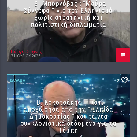
B. Μπορνόβας : “Μαύρα
Σύννεφα ” για τον Ελληνισμό
χωρίς στρατηγική και
πολιτιστική διπλωματία
Γιώργος Σαχίνης
31 ΙΟΥΛΊΟΥ 2026
ΕΛΛΆΔΑ
2
Β. Κοκοτσάκης : Γιατί
αποχώρησα από την ” Ελπίδα
Δημοκρατίας ” και τα νέα
συγκλονιστικά δεδομένα για τα
Τέμπη