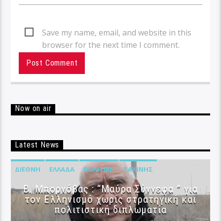
Save my name, email, and website in this
browser for the next time I comment.
Now on air
Latest News
ΔΙΕΘΝΉ
ΕΛΛΆΔΑ
ΠΟΛΙΤΙΚΉ
ΣΑΧΊΝΗΣ
B. Μπορνόβας : “Μαύρα Σύννεφα ” για
τον Ελληνισμό χωρίς στρατηγική και
πολιτιστική διπλωματία