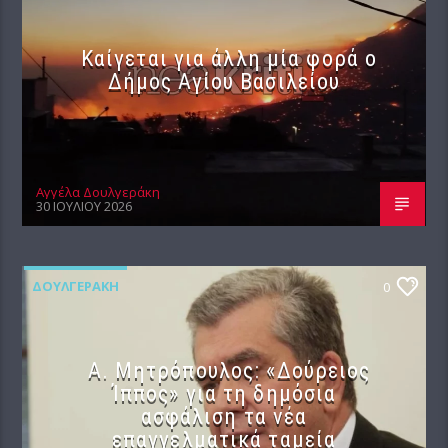
Καίγεται για άλλη μία φορά ο
Δήμος Αγίου Βασιλείου
Αγγέλα Δουλγεράκη
30 ΙΟΥΛΊΟΥ 2026
ΔΟΥΛΓΕΡΆΚΗ
0
Α. Μητρόπουλος: «Δούρειος
Ίππος» για τη δημόσια
ασφάλιση τα νέα
επαγγελματικά ταμεία