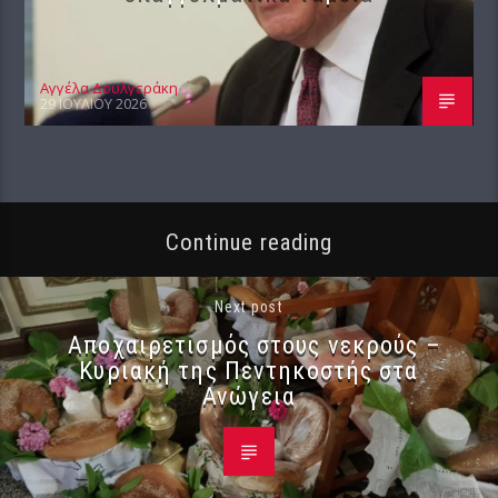
Αγγέλα Δουλγεράκη
29 ΙΟΥΛΊΟΥ 2026
Continue reading
Next post
Αποχαιρετισμός στους νεκρούς –
Κυριακή της Πεντηκοστής στα
Ανώγεια