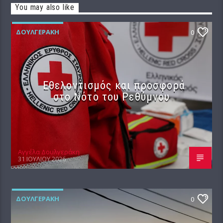
You may also like
ΔΟΥΛΓΕΡΆΚΗ
0
Εθελοντισμός και προσφορά
στο Νότο του Ρεθύμνου
Αγγέλα Δουλγεράκη
31 ΙΟΥΛΊΟΥ 2026
ΔΟΥΛΓΕΡΆΚΗ
0