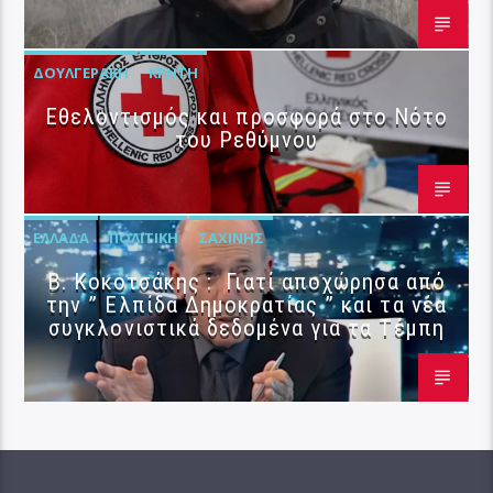
ΔΟΥΛΓΕΡΆΚΗ
ΚΡΉΤΗ
Εθελοντισμός και προσφορά στο Νότο
του Ρεθύμνου
ΕΛΛΆΔΑ
ΠΟΛΙΤΙΚΉ
ΣΑΧΊΝΗΣ
Β. Κοκοτσάκης : Γιατί αποχώρησα από
την ” Ελπίδα Δημοκρατίας ” και τα νέα
συγκλονιστικά δεδομένα για τα Τέμπη