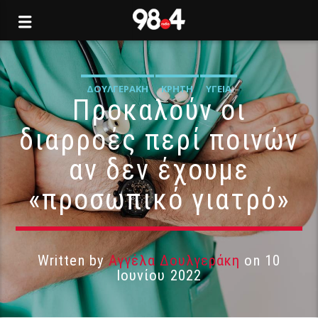
ΔΟΥΛΓΕΡΆΚΗ
ΚΡΉΤΗ
ΥΓΕΊΑ
Προκαλούν οι
διαρροές περί ποινών
αν δεν έχουμε
«προσωπικό γιατρό»
Written by
Αγγέλα Δουλγεράκη
on 10
Ιουνίου 2022