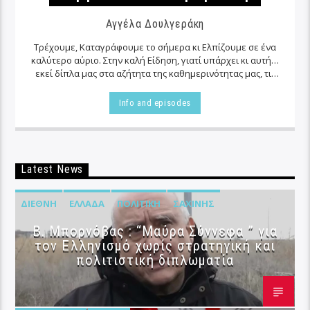
Αγγέλα Δουλγεράκη
Τρέχουμε, Καταγράφουμε το σήμερα κι Ελπίζουμε σε ένα
καλύτερο αύριο. Στην καλή Είδηση, γιατί υπάρχει κι αυτή…
εκεί δίπλα μας στα αζήτητα της καθημερινότητας μας, τις
περισσότερες φορές…
Info and episodes
Latest News
ΔΙΕΘΝΉ
ΕΛΛΆΔΑ
ΠΟΛΙΤΙΚΉ
ΣΑΧΊΝΗΣ
B. Μπορνόβας : “Μαύρα Σύννεφα ” για
τον Ελληνισμό χωρίς στρατηγική και
πολιτιστική διπλωματία