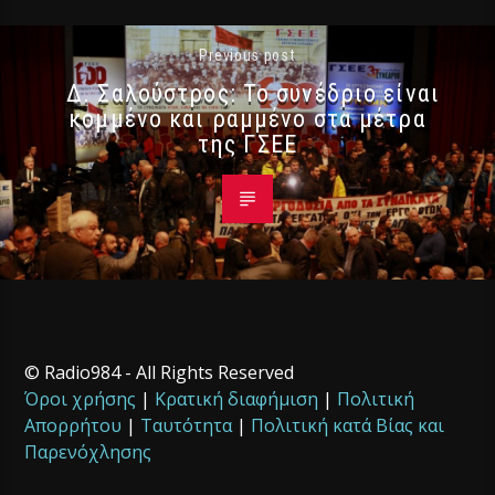
Previous post
Δ. Σαλούστρος: Το συνέδριο είναι
κομμένο και ραμμένο στα μέτρα
της ΓΣΕΕ
© Radio984 - All Rights Reserved
Όροι χρήσης
|
Κρατική διαφήμιση
|
Πολιτική
Απορρήτου
|
Ταυτότητα
|
Πολιτική κατά Βίας και
Παρενόχλησης