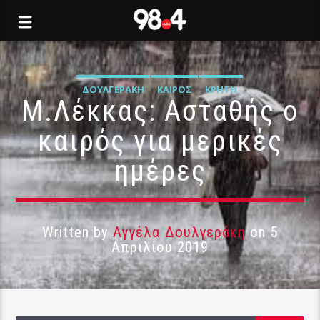
ΔΟΥΛΓΕΡΆΚΗ
ΚΑΙΡΌΣ
ΚΡΉΤΗ
Μ.Λέκκας: Ασταθής ο
καιρός για μερικές
ημέρες
Written by
Αγγέλα Δουλγεράκη
on 5
Απριλίου 2019