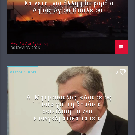
Καίγεται για άλλη μία φορά ο
Δήμος Αγίου Βασιλείου
Αγγέλα Δουλγεράκη
30 ΙΟΥΛΊΟΥ 2026
ΔΟΥΛΓΕΡΆΚΗ
0
Α. Μητρόπουλος: «Δούρειος
Ίππος» για τη δημόσια
ασφάλιση τα νέα
επαγγελματικά ταμεία