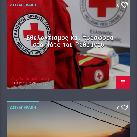
ΔΟΥΛΓΕΡΆΚΗ
0
Εθελοντισμός και προσφορά
στο Νότο του Ρεθύμνου
Αγγέλα Δουλγεράκη
31 ΙΟΥΛΊΟΥ 2026
ΔΟΥΛΓΕΡΆΚΗ
0