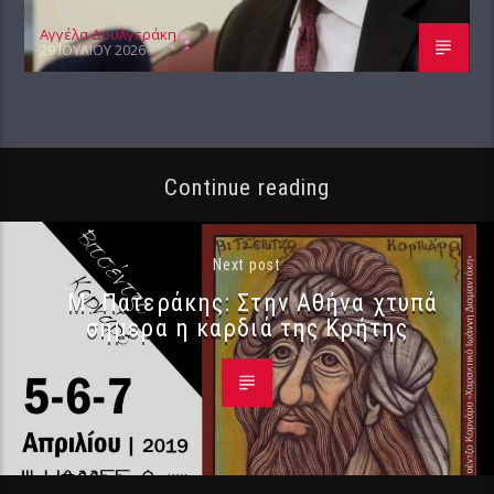
Αγγέλα Δουλγεράκη
29 ΙΟΥΛΊΟΥ 2026
Continue reading
Next post
Μ. Πατεράκης: Στην Αθήνα χτυπά
σήμερα η καρδιά της Κρήτης