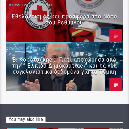
ΔΟΥΛΓΕΡΆΚΗ
ΚΡΉΤΗ
Εθελοντισμός και προσφορά στο Νότο
του Ρεθύμνου
ΕΛΛΆΔΑ
ΠΟΛΙΤΙΚΉ
ΣΑΧΊΝΗΣ
Β. Κοκοτσάκης : Γιατί αποχώρησα από
την ” Ελπίδα Δημοκρατίας ” και τα νέα
συγκλονιστικά δεδομένα για τα Τέμπη
You may also like