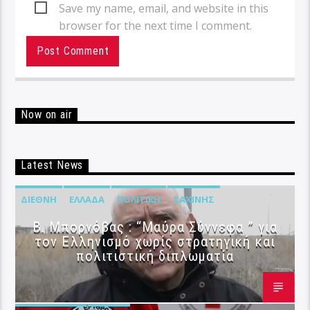
Save my name, email, and website in this
browser for the next time I comment.
Now on air
Latest News
ΔΙΕΘΝΉ
ΕΛΛΆΔΑ
ΠΟΛΙΤΙΚΉ
ΣΑΧΊΝΗΣ
B. Μπορνόβας : “Μαύρα Σύννεφα ” για
τον Ελληνισμό χωρίς στρατηγική και
πολιτιστική διπλωματία