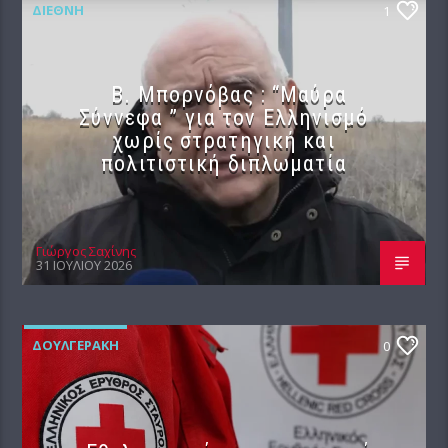
ΔΙΕΘΝΉ
1
B. Μπορνόβας : “Μαύρα
Σύννεφα ” για τον Ελληνισμό
χωρίς στρατηγική και
πολιτιστική διπλωματία
Γιώργος Σαχίνης
31 ΙΟΥΛΊΟΥ 2026
ΔΟΥΛΓΕΡΆΚΗ
0