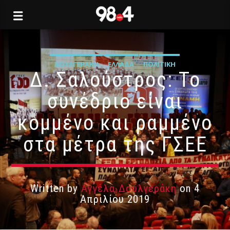
ΔΟΥΛΓΕΡΆΚΗ
ΕΛΛΆΔΑ
ΠΟΛΙΤΙΚΉ
Δ. Σαλούστρος: Το
συνέδριο είναι
κομμένο και ραμμένο
στα μέτρα της ΓΣΕΕ
Written by
Αγγέλα Δουλγεράκη
on 4
Απριλίου 2019