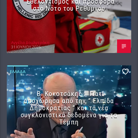
Εθελοντισμός και προσφορά
στο Νότο του Ρεθύμνου
Αγγέλα Δουλγεράκη
31 ΙΟΥΛΊΟΥ 2026
ΕΛΛΆΔΑ
2
Β. Κοκοτσάκης : Γιατί
αποχώρησα από την ” Ελπίδα
Δημοκρατίας ” και τα νέα
συγκλονιστικά δεδομένα για τα
Τέμπη