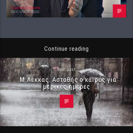
Γιώργος Σαχίνης
30 ΙΟΥΛΊΟΥ 2026
Continue reading
Next post
Μ.Λέκκας: Ασταθής ο καιρός για
μερικές ημέρες