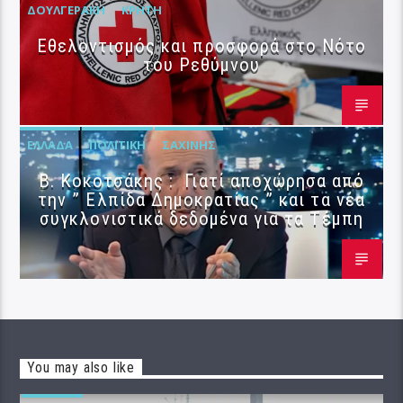
ΔΟΥΛΓΕΡΆΚΗ
ΚΡΉΤΗ
Εθελοντισμός και προσφορά στο Νότο
του Ρεθύμνου
ΕΛΛΆΔΑ
ΠΟΛΙΤΙΚΉ
ΣΑΧΊΝΗΣ
Β. Κοκοτσάκης : Γιατί αποχώρησα από
την ” Ελπίδα Δημοκρατίας ” και τα νέα
συγκλονιστικά δεδομένα για τα Τέμπη
You may also like