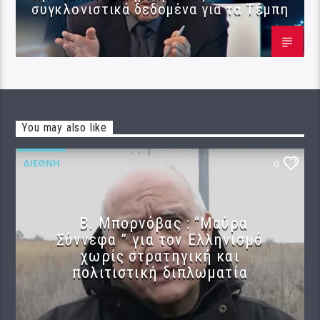
συγκλονιστικά δεδομένα για τα Τέμπη
You may also like
ΔΙΕΘΝΉ
0
B. Μπορνόβας : “Μαύρα
Σύννεφα ” για τον Ελληνισμό
χωρίς στρατηγική και
πολιτιστική διπλωματία