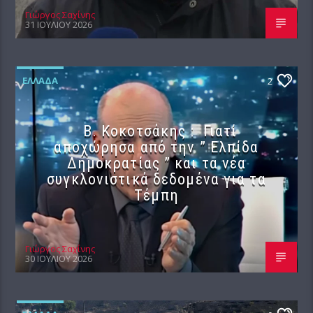
Γιώργος Σαχίνης
31 ΙΟΥΛΊΟΥ 2026
ΕΛΛΆΔΑ
2
Β. Κοκοτσάκης : Γιατί
αποχώρησα από την ” Ελπίδα
Δημοκρατίας ” και τα νέα
συγκλονιστικά δεδομένα για τα
Τέμπη
Γιώργος Σαχίνης
30 ΙΟΥΛΊΟΥ 2026