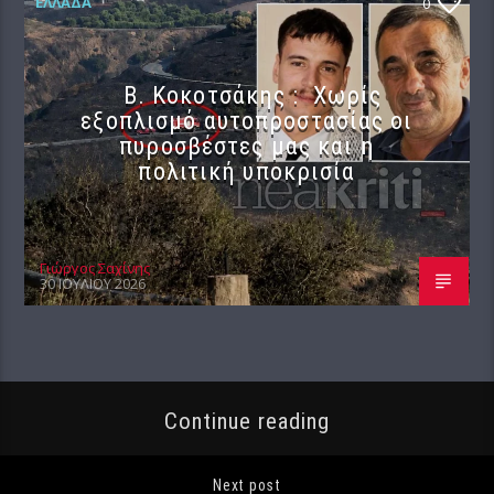
ΕΛΛΆΔΑ
0
Β. Κοκοτσάκης : Χωρίς
εξοπλισμό αυτοπροστασίας οι
πυροσβέστες μας και η
πολιτική υποκρισία
Γιώργος Σαχίνης
30 ΙΟΥΛΊΟΥ 2026
Continue reading
Next post