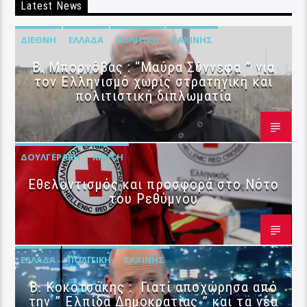
Latest News
ΔΙΕΘΝΉ
ΕΛΛΆΔΑ
ΠΟΛΙΤΙΚΉ
ΣΑΧΊΝΗΣ
B. Μπορνόβας : “Μαύρα Σύννεφα ” για
τον Ελληνισμό χωρίς στρατηγική και
πολιτιστική διπλωματία
ΔΟΥΛΓΕΡΆΚΗ
ΚΡΉΤΗ
Εθελοντισμός και προσφορά στο Νότο
του Ρεθύμνου
ΕΛΛΆΔΑ
ΠΟΛΙΤΙΚΉ
ΣΑΧΊΝΗΣ
Β. Κοκοτσάκης : Γιατί αποχώρησα από
την ” Ελπίδα Δημοκρατίας ” και τα νέα