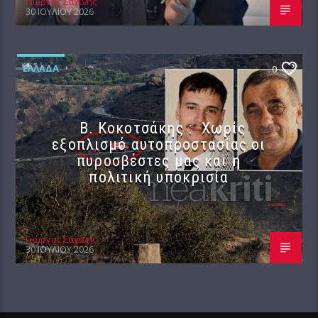
Γιώργος Σαχίνης
30 ΙΟΥΛΊΟΥ 2026
ΕΛΛΆΔΑ
0
Β. Κοκοτσάκης : Χωρίς
εξοπλισμό αυτοπροστασίας οι
πυροσβέστες μας και η
πολιτική υποκρισία
Γιώργος Σαχίνης
30 ΙΟΥΛΊΟΥ 2026