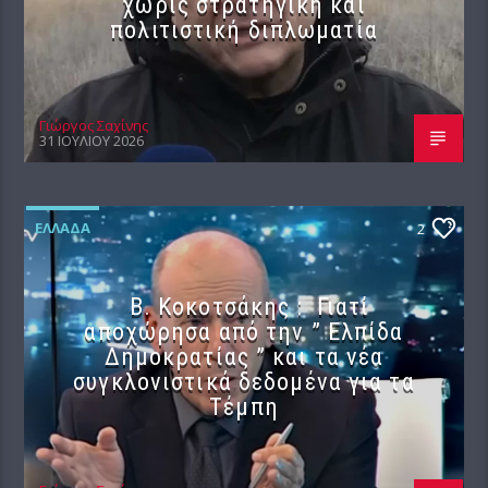
χωρίς στρατηγική και
πολιτιστική διπλωματία
Γιώργος Σαχίνης
31 ΙΟΥΛΊΟΥ 2026
ΕΛΛΆΔΑ
2
Β. Κοκοτσάκης : Γιατί
αποχώρησα από την ” Ελπίδα
Δημοκρατίας ” και τα νέα
συγκλονιστικά δεδομένα για τα
Τέμπη