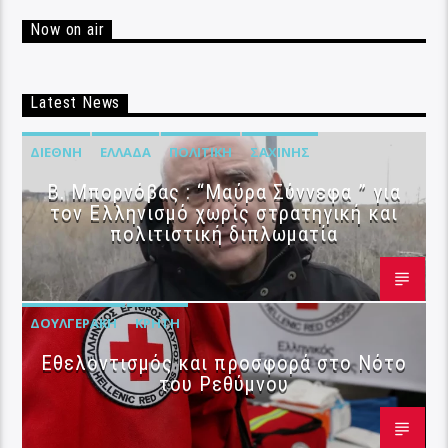
Now on air
Latest News
ΔΙΕΘΝΉ
ΕΛΛΆΔΑ
ΠΟΛΙΤΙΚΉ
ΣΑΧΊΝΗΣ
B. Μπορνόβας : “Μαύρα Σύννεφα ” για
τον Ελληνισμό χωρίς στρατηγική και
πολιτιστική διπλωματία
ΔΟΥΛΓΕΡΆΚΗ
ΚΡΉΤΗ
Εθελοντισμός και προσφορά στο Νότο
του Ρεθύμνου