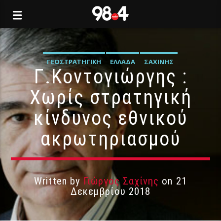
ΓΕΩΣΤΡΑΤΗΓΙΚΉ
ΕΛΛΆΔΑ
ΣΑΧΊΝΗΣ
Γ.Κοντογιώργης :
Χωρίς στρατηγική
κίνδυνος εθνικού
ακρωτηριασμού
Written by
Γιώργος Σαχίνης
on 21
Δεκεμβρίου 2018