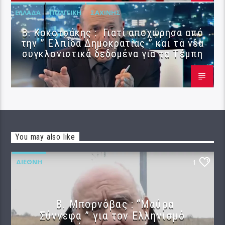
ΕΛΛΆΔΑ
ΠΟΛΙΤΙΚΉ
ΣΑΧΊΝΗΣ
Β. Κοκοτσάκης : Γιατί αποχώρησα από
την ” Ελπίδα Δημοκρατίας ” και τα νέα
συγκλονιστικά δεδομένα για τα Τέμπη
You may also like
ΔΙΕΘΝΉ
1
B. Μπορνόβας : “Μαύρα
Σύννεφα ” για τον Ελληνισμό