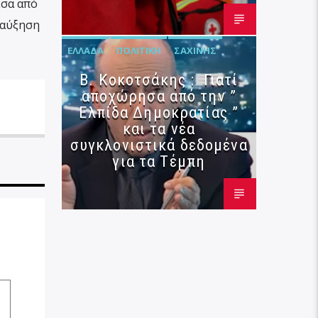
έσα από
 αύξηση
ΕΛΛΆΔΑ
ΠΟΛΙΤΙΚΉ
ΣΑΧΊΝΗΣ
Β. Κοκοτσάκης : Γιατί
αποχώρησα από την ”
Ελπίδα Δημοκρατίας ”
και τα νέα
συγκλονιστικά δεδομένα
για τα Τέμπη