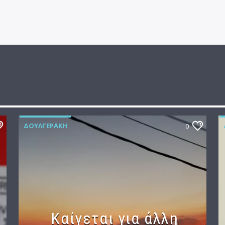
ΔΟΥΛΓΕΡΆΚΗ
0
Καίγεται για άλλη