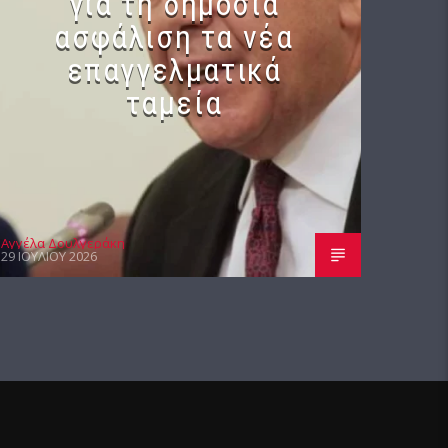
για τη δημόσια
ασφάλιση τα νέα
επαγγελματικά
ταμεία
Αγγέλα Δουλγεράκη
29 ΙΟΥΛΊΟΥ 2026