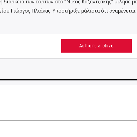
τη διάρκεια των εορτών στο ”Νίκος Καζαντζάκης” μίλησε μ
είου Γιώργος Πλιάκας. Υποστήριξε μάλιστα ότι αναμένεται
Author's archive
ς