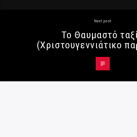
Next post
Το Θαυμαστό ταξ
(Χριστουγεννιάτικο πα
© Radio984 - All Rights Reserved
Όροι χρήσης
|
Κρατική διαφήμιση
|
Πολιτική
Παρενόχλησης