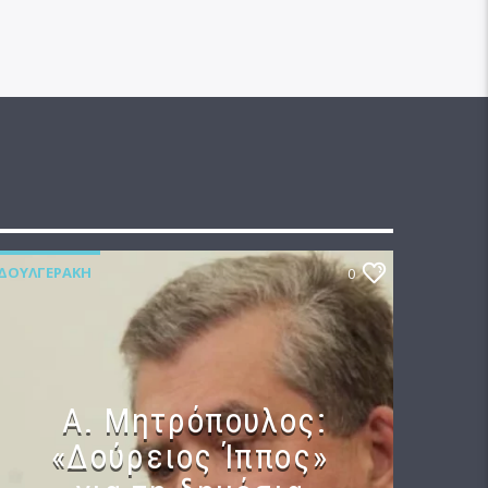
ΔΟΥΛΓΕΡΆΚΗ
0
Α. Μητρόπουλος:
«Δούρειος Ίππος»