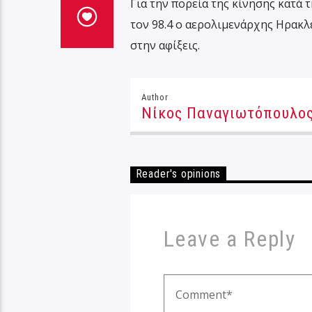
Για την πορεία της κίνησης κατά 
τον 98.4 ο αερολιμενάρχης Ηρακλ
στην αφίξεις.
Author
Νίκος Παναγιωτόπουλο
Reader's opinions
Leave a Reply