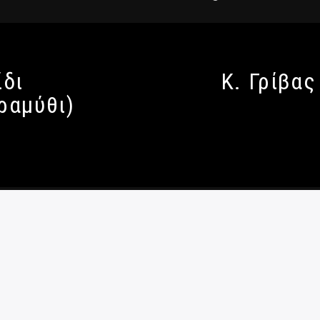
ίδι
Κ. Γρίβας
ραμύθι)
 Απορρήτου
|
Ταυτότητα
|
Πολιτική κατά Βίας και