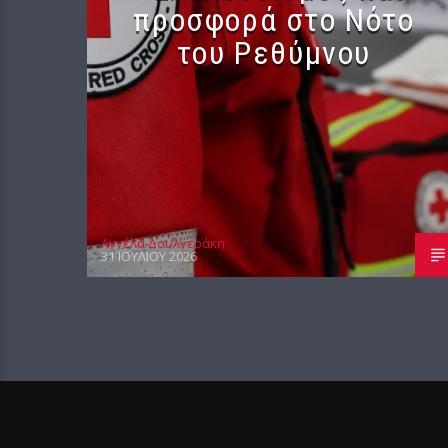
προσφορά στο Νότο
του Ρεθύμνου
Αγγέλα Δουλγεράκη
31 ΙΟΥΛΊΟΥ 2026