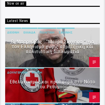
Now on air
Latest News
ΔΙΕΘΝΉ
ΕΛΛΆΔΑ
ΠΟΛΙΤΙΚΉ
ΣΑΧΊΝΗΣ
B. Μπορνόβας : “Μαύρα Σύννεφα ” για
τον Ελληνισμό χωρίς στρατηγική και
πολιτιστική διπλωματία
ΔΟΥΛΓΕΡΆΚΗ
ΚΡΉΤΗ
Εθελοντισμός και προσφορά στο Νότο
του Ρεθύμνου