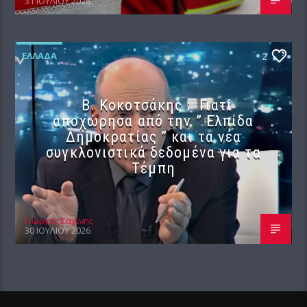
31 ΙΟΥΛΊΟΥ 2026
ΕΛΛΆΔΑ
2
Β. Κοκοτσάκης : Γιατί
αποχώρησα από την ” Ελπίδα
Δημοκρατίας ” και τα νέα
συγκλονιστικά δεδομένα για τα
Τέμπη
Γιώργος Σαχίνης
30 ΙΟΥΛΊΟΥ 2026