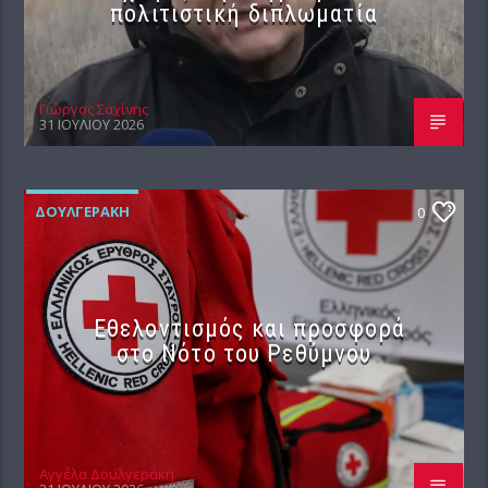
πολιτιστική διπλωματία
Γιώργος Σαχίνης
31 ΙΟΥΛΊΟΥ 2026
ΔΟΥΛΓΕΡΆΚΗ
0
Εθελοντισμός και προσφορά
στο Νότο του Ρεθύμνου
Αγγέλα Δουλγεράκη