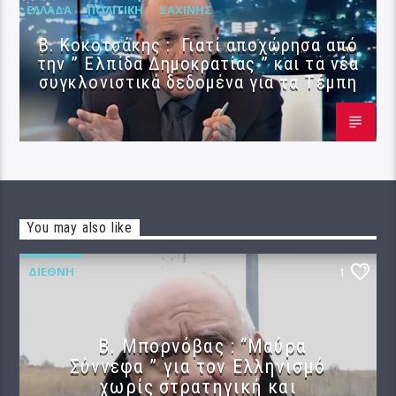
ΕΛΛΆΔΑ
ΠΟΛΙΤΙΚΉ
ΣΑΧΊΝΗΣ
Β. Κοκοτσάκης : Γιατί αποχώρησα από
την ” Ελπίδα Δημοκρατίας ” και τα νέα
συγκλονιστικά δεδομένα για τα Τέμπη
You may also like
ΔΙΕΘΝΉ
1
B. Μπορνόβας : “Μαύρα
Σύννεφα ” για τον Ελληνισμό
χωρίς στρατηγική και