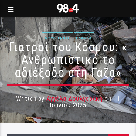
ΔΟΥΛΓΕΡΆΚΗ
ΕΛΛΆΔΑ
Γιατροί του Κόσμου: «
Ανθρωπιστικό το
αδιέξοδο στη Γάζα»
Written by
Αγγέλα Δουλγεράκη
on 11
Ιουνίου 2025