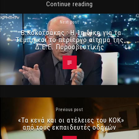
Continue reading
Next post
Β.Κοκοτσάκης : Η 1η δίκη για τα
Τέμπη και το περίεργο αίτημα της
Δ.Ε.Ε. Πυροσβεστικής
Previous post
«Τα κενά και οι ατέλειες του ΚΟΚ»
από τους εκπαιδευτές οδηγών