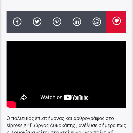
Ο πολιτικός επιστήμονας και αρθρογράφος στο
slpress.gr Γιώργος Λυκοκάπης , ανέλυσε σήμερα πως
η Τουρκία κινείται στο «τρίγωνο» γεωπολιτικά