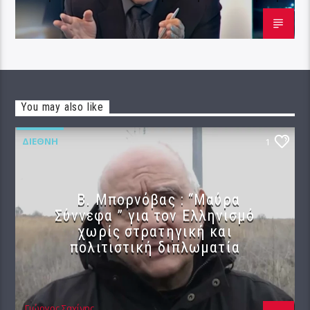
You may also like
ΔΙΕΘΝΉ
1
B. Μπορνόβας : “Μαύρα
Σύννεφα ” για τον Ελληνισμό
χωρίς στρατηγική και
πολιτιστική διπλωματία
Γιώργος Σαχίνης