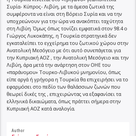
Συρία- Κύπρος- Λιβύη, με τα άμεσα ζωτικά της
συμφέροντα να είναι στη Βόρειο Συρία και να την
υποχρεώνουν για την ώρα να ανακόπτει ταχύτητα
στη Λιβύη. Όμως όπως τονίζει εμφατικά στον 98.4 ο
Γιώργος Λυκοκάπης, η Τουρκία στρατηγικά δεν
εγκαταλείπει το εγχείρημα του ζωτικού χώρου στην
Ανατολική Μεσόγειο με ότι αυτό συνεπάγεται για
την Κυπριακή ΑΟΖ , την Ανατολική Μεσόγειο και την
Λιβύη, άρα μετά την ανάρτηση στον ΟΗΕ του
«παράνομου» Τουρκο-Λιβυκού μνημονίου, όπως
είπε αργά ή γρήγορα η Τουρκία θα επιχειρήσει να το
εφαρμόσει στο πεδίο των θαλάσσιων ζωνών που
θεωρεί δικές της , επιχειρώντας να εξαφανίσει τα
ελληνικά δικαιώματα, όπως πράττει σήμερα στην
Κυπριακή ΑΟΖ κατά αναλογία.
Author