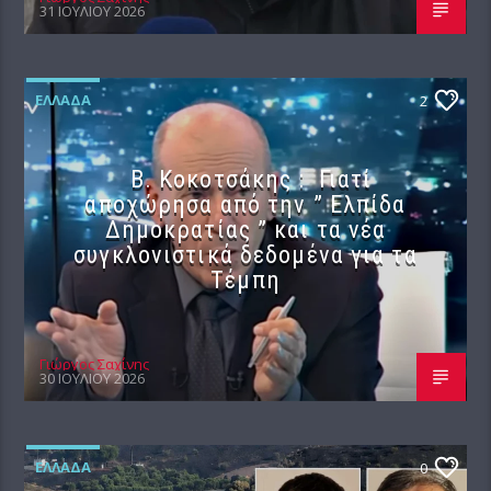
31 ΙΟΥΛΊΟΥ 2026
ΕΛΛΆΔΑ
2
Β. Κοκοτσάκης : Γιατί
αποχώρησα από την ” Ελπίδα
Δημοκρατίας ” και τα νέα
συγκλονιστικά δεδομένα για τα
Τέμπη
Γιώργος Σαχίνης
30 ΙΟΥΛΊΟΥ 2026
ΕΛΛΆΔΑ
0