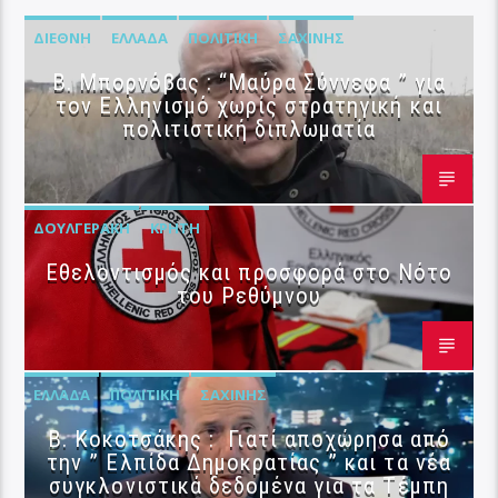
ΔΙΕΘΝΉ
ΕΛΛΆΔΑ
ΠΟΛΙΤΙΚΉ
ΣΑΧΊΝΗΣ
B. Μπορνόβας : “Μαύρα Σύννεφα ” για
τον Ελληνισμό χωρίς στρατηγική και
πολιτιστική διπλωματία
ΔΟΥΛΓΕΡΆΚΗ
ΚΡΉΤΗ
Εθελοντισμός και προσφορά στο Νότο
του Ρεθύμνου
ΕΛΛΆΔΑ
ΠΟΛΙΤΙΚΉ
ΣΑΧΊΝΗΣ
Β. Κοκοτσάκης : Γιατί αποχώρησα από
την ” Ελπίδα Δημοκρατίας ” και τα νέα
συγκλονιστικά δεδομένα για τα Τέμπη