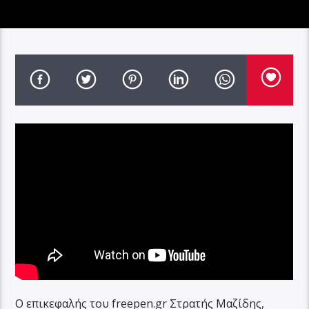
Ο επικεφαλής του freepen.gr Στρατής Μαζίδης,