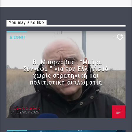
You may also like
ΔΙΕΘΝΉ
1
B. Μπορνόβας : “Μαύρα
Σύννεφα ” για τον Ελληνισμό
χωρίς στρατηγική και
πολιτιστική διπλωματία
Γιώργος Σαχίνης
31 ΙΟΥΛΊΟΥ 2026