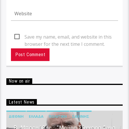
Save my name, email, and website in this
browser for the next time I comment.
Now on air
Latest News
ΔΙΕΘΝΉ
ΕΛΛΆΔΑ
ΠΟΛΙΤΙΚΉ
ΣΑΧΊΝΗΣ
B. Μπορνόβας : “Μαύρα Σύννεφα ” για