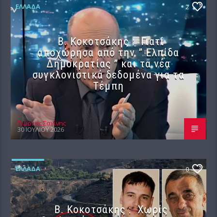
ΕΛΛΆΔΑ
2
Β. Κοκοτσάκης : Γιατί
αποχώρησα από την ” Ελπίδα
Δημοκρατίας ” και τα νέα
συγκλονιστικά δεδομένα για τα
Τέμπη
Γιώργος Σαχίνης
30 ΙΟΥΛΊΟΥ 2026
ΕΛΛΆΔΑ
0
Β. Κοκοτσάκης : Χωρίς