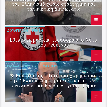
τον Ελληνισμό χωρίς στρατηγική και
πολιτιστική διπλωματία
ΔΟΥΛΓΕΡΆΚΗ
ΚΡΉΤΗ
Εθελοντισμός και προσφορά στο Νότο
του Ρεθύμνου
ΕΛΛΆΔΑ
ΠΟΛΙΤΙΚΉ
ΣΑΧΊΝΗΣ
Β. Κοκοτσάκης : Γιατί αποχώρησα από
την ” Ελπίδα Δημοκρατίας ” και τα νέα
συγκλονιστικά δεδομένα για τα Τέμπη