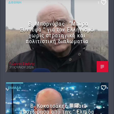
ΔΙΕΘΝΉ
1
B. Μπορνόβας : “Μαύρα
Σύννεφα ” για τον Ελληνισμό
χωρίς στρατηγική και
πολιτιστική διπλωματία
Γιώργος Σαχίνης
31 ΙΟΥΛΊΟΥ 2026
ΕΛΛΆΔΑ
2
Β. Κοκοτσάκης : Γιατί
αποχώρησα από την ” Ελπίδα