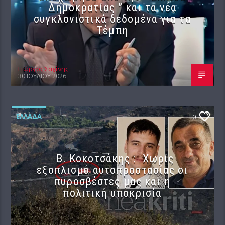
Δημοκρατίας ” και τα νέα
συγκλονιστικά δεδομένα για τα
Τέμπη
Γιώργος Σαχίνης
30 ΙΟΥΛΊΟΥ 2026
ΕΛΛΆΔΑ
0
Β. Κοκοτσάκης : Χωρίς
εξοπλισμό αυτοπροστασίας οι
πυροσβέστες μας και η
πολιτική υποκρισία