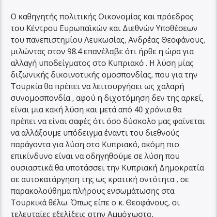
Ο καθηγητής πολιτικής Οικονομίας και πρόεδρος
του Κέντρου Ευρωπαϊκών και Διεθνών Υποθέσεων
του πανεπιστημίου Λευκωσίας, Ανδρέας Θεοφάνους,
μιλώντας στον 98.4 επανέλαβε ότι ήρθε η ώρα για
αλλαγή υποδείγματος στο Κυπριακό . Η λύση μίας
διζωνικής δικοινοτικής ομοσπονδίας, που για την
Τουρκία θα πρέπει να λειτουργήσει ως χαλαρή
συνομοσπονδία , αφού η διχοτόμηση δεν της αρκεί,
είναι μια κακή λύση και μετά από 40 χρόνια θα
πρέπει να είναι σαφές ότι όσο δύσκολο μας φαίνεται
να αλλάξουμε υπόδειγμα έναντι του διεθνούς
παράγοντα για λύση στο Κυπριακό, ακόμη πιο
επικίνδυνο είναι να οδηγηθούμε σε λύση που
ουσιαστικά θα υποτάσσει την Κυπριακή Δημοκρατία
σε αυτοκατάργηση της ως κρατική οντότητα , σε
παρακολούθημα πλήρους ενσωμάτωσης στα
Τουρκικά θέλω. Όπως είπε ο κ. Θεοφάνους, οι
τελευταίες εξελίξεις στην Αμμόχωστο,