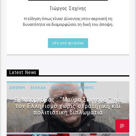
Γιώργος Σαχίνης
Η είδηση όπως είναι! Δίνοντας στον ακροατή τη
δυνατότητα να διαμορφώσει τη δική του άποψη.
Info and episodes
Latest News
ΔΙΕΘΝΉ
ΕΛΛΆΔΑ
ΠΟΛΙΤΙΚΉ
ΣΑΧΊΝΗΣ
B. Μπορνόβας : “Μαύρα Σύννεφα ” για
τον Ελληνισμό χωρίς στρατηγική και
πολιτιστική διπλωματία