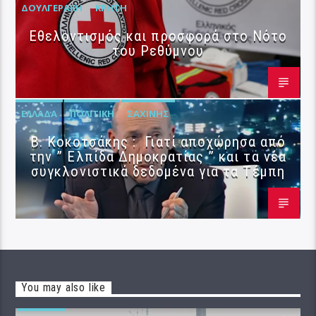
ΔΟΥΛΓΕΡΆΚΗ
ΚΡΉΤΗ
Εθελοντισμός και προσφορά στο Νότο
του Ρεθύμνου
ΕΛΛΆΔΑ
ΠΟΛΙΤΙΚΉ
ΣΑΧΊΝΗΣ
Β. Κοκοτσάκης : Γιατί αποχώρησα από
την ” Ελπίδα Δημοκρατίας ” και τα νέα
συγκλονιστικά δεδομένα για τα Τέμπη
You may also like