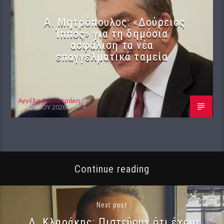
Α. Μητρόπουλος: «Δούρειος
Ίππος» για τη δημόσια
ασφάλιση τα νέα
επαγγελματικά ταμεία
Αγγέλα Δουλγεράκη
29 ΙΟΥΛΊΟΥ 2026
Continue reading
Next post
Δ. Κλαράκης: Πιστεύουν ότι έχουν