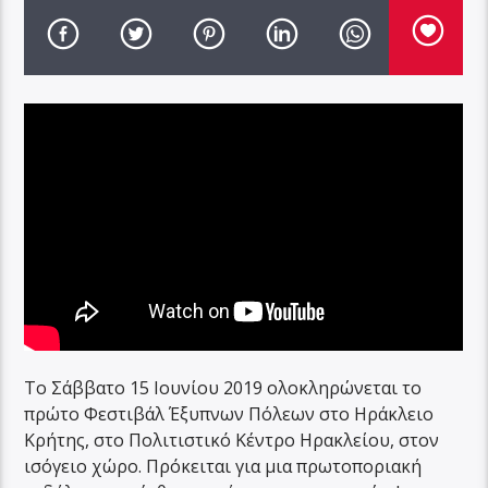
Το Σάββατο 15 Ιουνίου 2019 ολοκληρώνεται το
πρώτο Φεστιβάλ Έξυπνων Πόλεων στο Ηράκλειο
Κρήτης, στο Πολιτιστικό Κέντρο Ηρακλείου, στον
ισόγειο χώρο. Πρόκειται για μια πρωτοποριακή