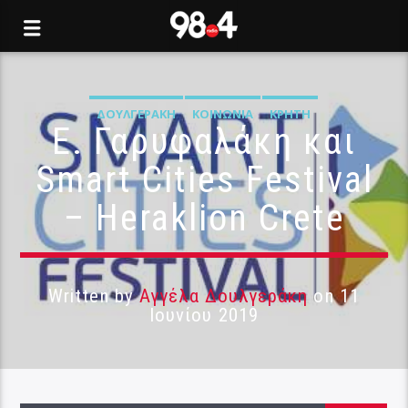
ΔΟΥΛΓΕΡΆΚΗ
ΚΟΙΝΩΝΊΑ
ΚΡΉΤΗ
Ε. Γαρυφαλάκη και
Smart Cities Festival
– Heraklion Crete
Written by
Αγγέλα Δουλγεράκη
on 11
Ιουνίου 2019