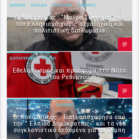
ΔΙΕΘΝΉ
ΕΛΛΆΔΑ
ΠΟΛΙΤΙΚΉ
ΣΑΧΊΝΗΣ
B. Μπορνόβας : “Μαύρα Σύννεφα ” για
τον Ελληνισμό χωρίς στρατηγική και
πολιτιστική διπλωματία
ΔΟΥΛΓΕΡΆΚΗ
ΚΡΉΤΗ
Εθελοντισμός και προσφορά στο Νότο
του Ρεθύμνου
ΕΛΛΆΔΑ
ΠΟΛΙΤΙΚΉ
ΣΑΧΊΝΗΣ
Β. Κοκοτσάκης : Γιατί αποχώρησα από
την ” Ελπίδα Δημοκρατίας ” και τα νέα
συγκλονιστικά δεδομένα για τα Τέμπη