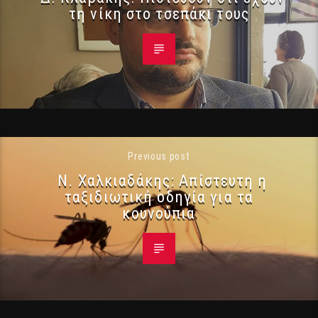
τη νίκη στο τσεπάκι τους
Previous post
Ν. Χαλκιαδάκης: Απίστευτη η
ταξιδιωτική οδηγία για τα
κουνούπια