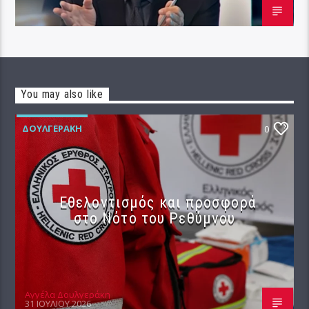
You may also like
ΔΟΥΛΓΕΡΆΚΗ
0
Εθελοντισμός και προσφορά
στο Νότο του Ρεθύμνου
Αγγέλα Δουλγεράκη
31 ΙΟΥΛΊΟΥ 2026