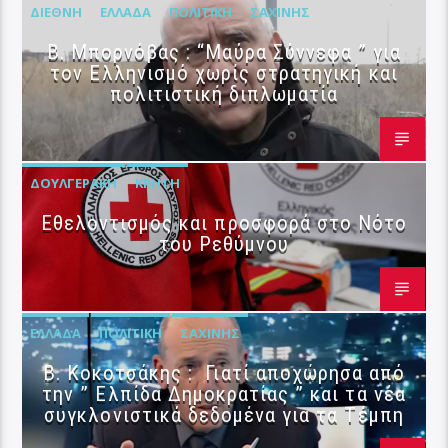
ΔΙΕΘΝΉ
ΕΛΛΆΔΑ
ΠΟΛΙΤΙΚΉ
ΣΑΧΊΝΗΣ
B. Μπορνόβας : “Μαύρα Σύννεφα ” για
τον Ελληνισμό χωρίς στρατηγική και
πολιτιστική διπλωματία
ΔΟΥΛΓΕΡΆΚΗ
ΚΡΉΤΗ
Εθελοντισμός και προσφορά στο Νότο
του Ρεθύμνου
ΕΛΛΆΔΑ
ΠΟΛΙΤΙΚΉ
ΣΑΧΊΝΗΣ
Β. Κοκοτσάκης : Γιατί αποχώρησα από
την ” Ελπίδα Δημοκρατίας ” και τα νέα
συγκλονιστικά δεδομένα για τα Τέμπη