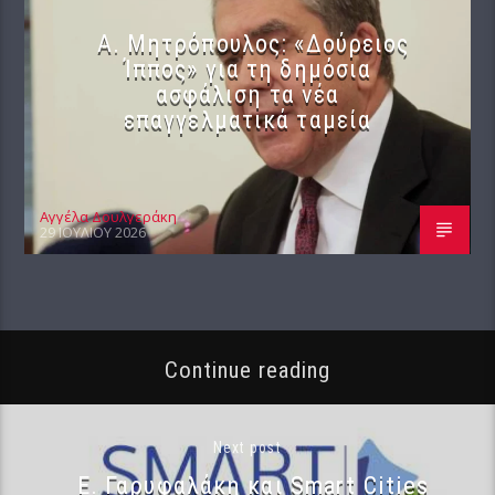
Α. Μητρόπουλος: «Δούρειος
Ίππος» για τη δημόσια
ασφάλιση τα νέα
επαγγελματικά ταμεία
Αγγέλα Δουλγεράκη
29 ΙΟΥΛΊΟΥ 2026
Continue reading
Next post
Ε. Γαρυφαλάκη και Smart Cities