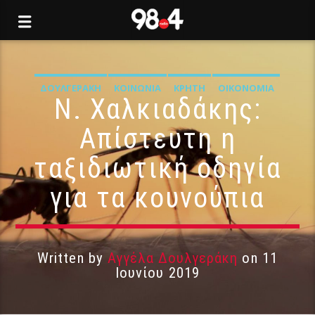
ΔΟΥΛΓΕΡΆΚΗ
ΚΟΙΝΩΝΊΑ
ΚΡΉΤΗ
ΟΙΚΟΝΟΜΊΑ
Ν. Χαλκιαδάκης:
Απίστευτη η
ταξιδιωτική οδηγία
για τα κουνούπια
Written by
Αγγέλα Δουλγεράκη
on 11
Ιουνίου 2019