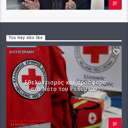
You may also like
ΔΟΥΛΓΕΡΆΚΗ
0
Εθελοντισμός και προσφορά
στο Νότο του Ρεθύμνου
Αγγέλα Δουλγεράκη
31 ΙΟΥΛΊΟΥ 2026