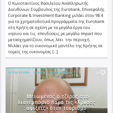
Ο Κωνσταντίνος Βασιλείου Αναπληρωτής
Διευθύνων Σύμβουλος της Eurobank, Επικεφαλής
Corporate & Investment Banking μιλάει στον 98.4
για τα χρηματοδοτικά προγράμματα της Eurobank
στη Κρήτη σε σχέση με τα μεγάλα έργα του
νησιού και τις επενδύσεις με μεγάλο impact που
μετασχηματίζουν, όπως λέει την περιοχή.
Μιλάει για το οικονομικό μοντέλο της Κρήτης σε
τομείς της οικονομίας […]
ΔΟΥΛΓΕΡΆΚΗ
ΚΡΉΤΗ
ΟΙΚΟΝΟΜΊΑ
0
Μειωμένος ο τζίρος στο
λιανεμπόριο παρά τις «Χρυσές
αφίξεις» στον τουρισμό