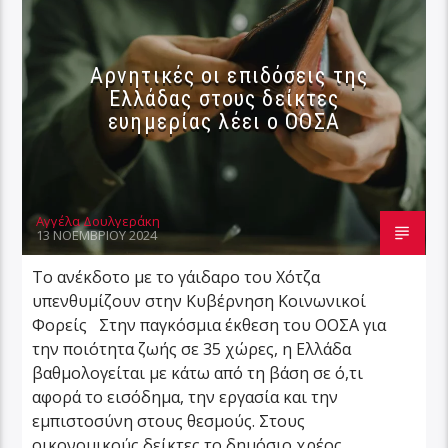
Αρνητικές οι επιδόσεις της
Ελλάδας στους δείκτες
ευημερίας λέει ο ΟΟΣΑ
Αγγέλα Δουλγεράκη
13 ΝΟΕΜΒΡΊΟΥ 2024
Το ανέκδοτο με το γάιδαρο του Χότζα
υπενθυμίζουν στην Κυβέρνηση Κοινωνικοί
Φορείς Στην παγκόσμια έκθεση του ΟΟΣΑ για
την ποιότητα ζωής σε 35 χώρες, η Ελλάδα
βαθμολογείται με κάτω από τη βάση σε ό,τι
αφορά το εισόδημα, την εργασία και την
εμπιστοσύνη στους θεσμούς. Στους
οικονομικούς δείκτες το δημόσιο χρέος