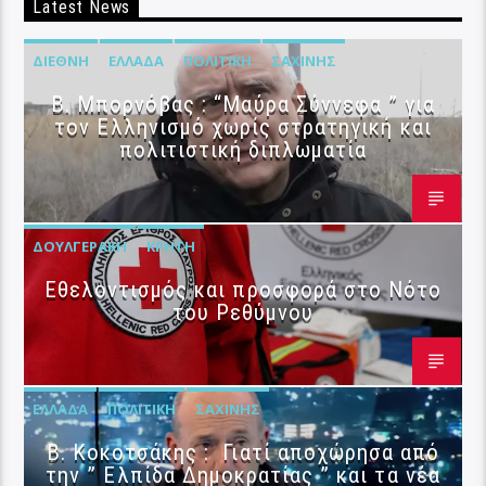
Latest News
ΔΙΕΘΝΉ
ΕΛΛΆΔΑ
ΠΟΛΙΤΙΚΉ
ΣΑΧΊΝΗΣ
B. Μπορνόβας : “Μαύρα Σύννεφα ” για
τον Ελληνισμό χωρίς στρατηγική και
πολιτιστική διπλωματία
ΔΟΥΛΓΕΡΆΚΗ
ΚΡΉΤΗ
Εθελοντισμός και προσφορά στο Νότο
του Ρεθύμνου
ΕΛΛΆΔΑ
ΠΟΛΙΤΙΚΉ
ΣΑΧΊΝΗΣ
Β. Κοκοτσάκης : Γιατί αποχώρησα από
την ” Ελπίδα Δημοκρατίας ” και τα νέα