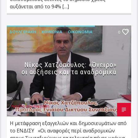
αυξάνεται από το 94% […]
ΔΟΥΛΓΕΡΆΚΗ
ΚΟΙΝΩΝΊΑ
ΟΙΚΟΝΟΜΊΑ
0
Νίκος Χατζόπουλος: «Όνειρο»
οι αυξήσεις και τα αναδρομικά
Αγγέλα Δουλγεράκη
7 ΝΟΕΜΒΡΊΟΥ 2024
Η μετάφραση εξαγγελιών και δημοσιευμάτων από
το ΕΝΔΙΣΥ «Οι αναφορές περί αναδρομικών
στους Συνταξιούχους τα τελευταία πέντε χρόνια