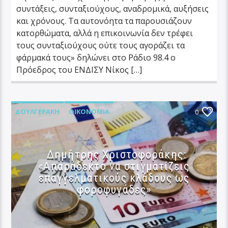
συντάξεις, συνταξιούχους, αναδρομικά, αυξήσεις
και χρόνους. Τα αυτονόητα τα παρουσιάζουν
κατορθώματα, αλλά η επικοινωνία δεν τρέφει
τους συνταξιούχους ούτε τους αγοράζει τα
φάρμακά τους» δηλώνει στο Ράδιο 98.4 ο
Πρόεδρος του ΕΝΔΙΣΥ Νίκος […]
ΔΟΥΛΓΕΡΆΚΗ
ΟΙΚΟΝΟΜΊΑ
0
Δημήτρης Χριστοφοράκης:
«Απαράδεκτο να στιγματίζεις
επαγγελματικούς κλάδους ως
φοροφυγάδες»