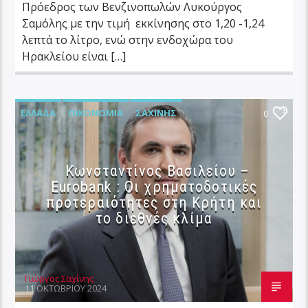
Πρόεδρος των Βενζινοπωλών Λυκούργος
Σαμόλης με την τιμή εκκίνησης στο 1,20 -1,24
λεπτά το λίτρο, ενώ στην ενδοχώρα του
Ηρακλείου είναι […]
ΕΛΛΆΔΑ
ΟΙΚΟΝΟΜΊΑ
ΣΑΧΊΝΗΣ
0
Κωνσταντίνος Βασιλείου –
Eurobank : Οι χρηματοδοτικές
προτεραιότητες στη Κρήτη και
το διεθνές κλίμα
Γιώργος Σαχίνης
11 ΟΚΤΩΒΡΊΟΥ 2024