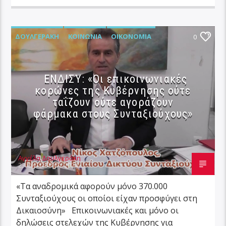
ΔΟΥΛΓΕΡΆΚΗ
ΚΟΙΝΩΝΊΑ
ΟΙΚΟΝΟΜΊΑ
0
ΕΝΔΙΣΥ: «Οι επικοινωνιακές
κορώνες της Κυβέρνησης ούτε
ταΐζουν ούτε αγοράζουν
φάρμακα στους Συνταξιούχους»
Αγγέλα Δουλγεράκη
23 ΟΚΤΩΒΡΊΟΥ 2024
«Τα αναδρομικά αφορούν μόνο 370.000
Συνταξιούχους οι οποίοι είχαν προσφύγει στη
Δικαιοσύνη» Επικοινωνιακές και μόνο οι
δηλώσεις στελεχών της Κυβέρνησης για