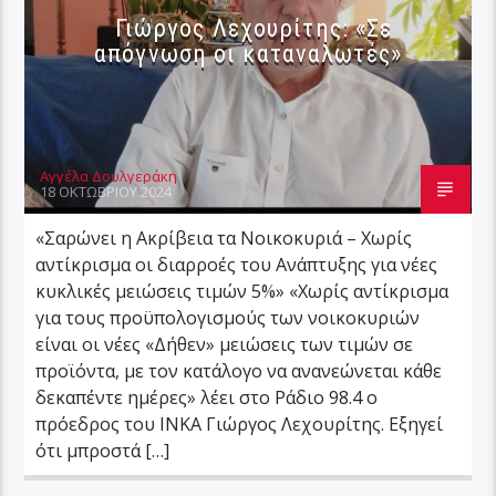
Γιώργος Λεχουρίτης: «Σε
απόγνωση οι καταναλωτές»
Αγγέλα Δουλγεράκη
18 ΟΚΤΩΒΡΊΟΥ 2024
«Σαρώνει η Ακρίβεια τα Νοικοκυριά – Χωρίς
αντίκρισμα οι διαρροές του Ανάπτυξης για νέες
κυκλικές μειώσεις τιμών 5%» «Χωρίς αντίκρισμα
για τους προϋπολογισμούς των νοικοκυριών
είναι οι νέες «Δήθεν» μειώσεις των τιμών σε
προϊόντα, με τον κατάλογο να ανανεώνεται κάθε
δεκαπέντε ημέρες» λέει στο Ράδιο 98.4 ο
πρόεδρος του ΙΝΚΑ Γιώργος Λεχουρίτης. Εξηγεί
ότι μπροστά […]