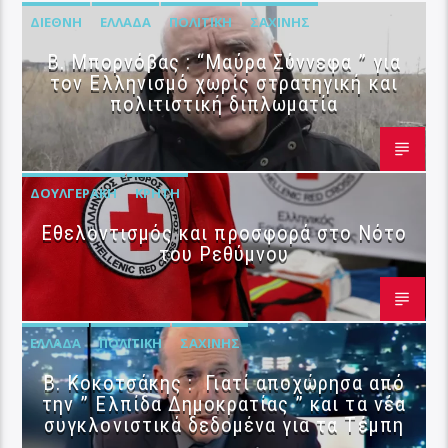
ΔΙΕΘΝΉ
ΕΛΛΆΔΑ
ΠΟΛΙΤΙΚΉ
ΣΑΧΊΝΗΣ
B. Μπορνόβας : “Μαύρα Σύννεφα ” για
τον Ελληνισμό χωρίς στρατηγική και
πολιτιστική διπλωματία
ΔΟΥΛΓΕΡΆΚΗ
ΚΡΉΤΗ
Εθελοντισμός και προσφορά στο Νότο
του Ρεθύμνου
ΕΛΛΆΔΑ
ΠΟΛΙΤΙΚΉ
ΣΑΧΊΝΗΣ
Β. Κοκοτσάκης : Γιατί αποχώρησα από
την ” Ελπίδα Δημοκρατίας ” και τα νέα
συγκλονιστικά δεδομένα για τα Τέμπη