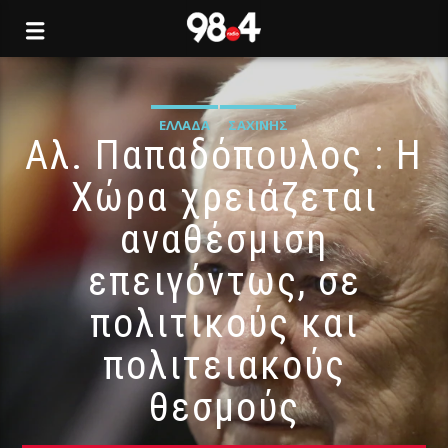
ΕΛΛΆΔΑ
ΣΑΧΊΝΗΣ
Αλ. Παπαδόπουλος : Η
Χώρα χρειάζεται
αναθέσμιση
επειγόντως, σε
πολιτικούς και
πολιτειακούς
θεσμούς