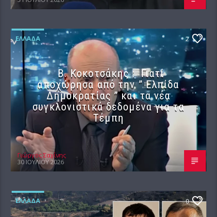
ΕΛΛΆΔΑ
2
Β. Κοκοτσάκης : Γιατί
αποχώρησα από την ” Ελπίδα
Δημοκρατίας ” και τα νέα
συγκλονιστικά δεδομένα για τα
Τέμπη
Γιώργος Σαχίνης
30 ΙΟΥΛΊΟΥ 2026
ΕΛΛΆΔΑ
0