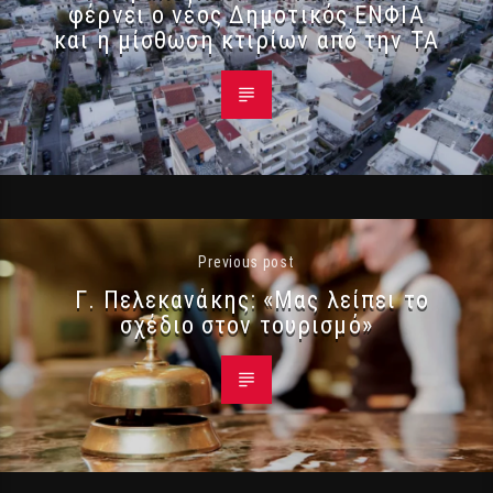
φέρνει ο νέος Δημοτικός ΕΝΦΙΑ
και η μίσθωση κτιρίων από την ΤΑ
Previous post
Γ. Πελεκανάκης: «Μας λείπει το
σχέδιο στον τουρισμό»