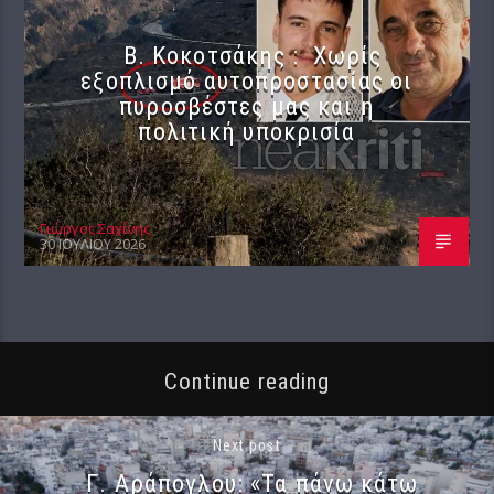
Β. Κοκοτσάκης : Χωρίς
εξοπλισμό αυτοπροστασίας οι
πυροσβέστες μας και η
πολιτική υποκρισία
Γιώργος Σαχίνης
30 ΙΟΥΛΊΟΥ 2026
Continue reading
Next post
Γ. Αράπογλου: «Τα πάνω κάτω