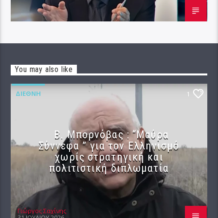
You may also like
ΔΙΕΘΝΉ
1
B. Μπορνόβας : “Μαύρα
Σύννεφα ” για τον Ελληνισμό
χωρίς στρατηγική και
πολιτιστική διπλωματία
Γιώργος Σαχίνης
31 ΙΟΥΛΊΟΥ 2026