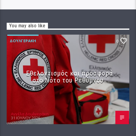
You may also like
ΔΟΥΛΓΕΡΆΚΗ
0
Εθελοντισμός και προσφορά
στο Νότο του Ρεθύμνου
Αγγέλα Δουλγεράκη
31 ΙΟΥΛΊΟΥ 2026