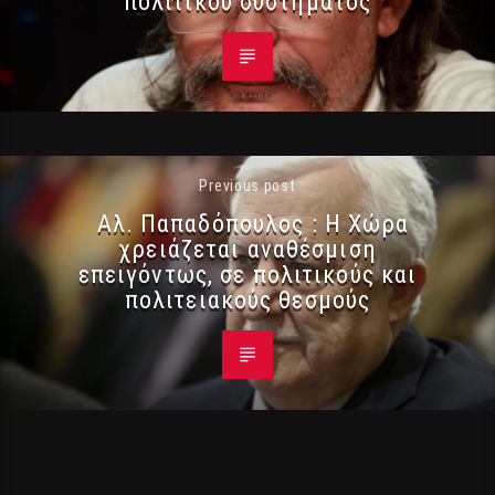
πολιτικού συστήματος
Previous post
Αλ. Παπαδόπουλος : Η Χώρα
χρειάζεται αναθέσμιση
επειγόντως, σε πολιτικούς και
πολιτειακούς θεσμούς