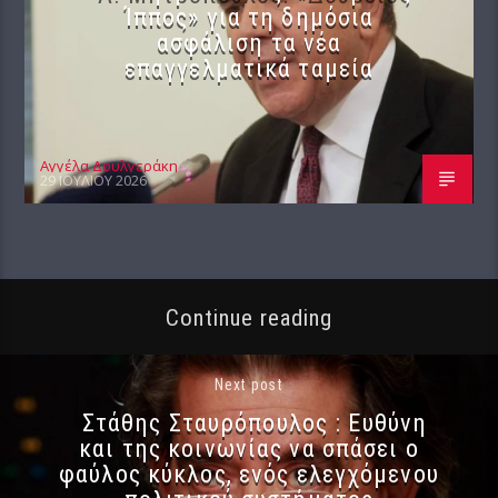
Ίππος» για τη δημόσια
ασφάλιση τα νέα
επαγγελματικά ταμεία
Αγγέλα Δουλγεράκη
29 ΙΟΥΛΊΟΥ 2026
Continue reading
Next post
Στάθης Σταυρόπουλος : Ευθύνη
και της κοινωνίας να σπάσει ο
φαύλος κύκλος, ενός ελεγχόμενου