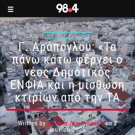
ΔΟΥΛΓΕΡΆΚΗ
ΚΡΉΤΗ
Γ. Αράπογλου: «Τα
πάνω κάτω φέρνει ο
νέος Δημοτικός
ΕΝΦΙΑ και η μίσθωση
κτιρίων από την ΤΑ
Written by
Αγγέλα Δουλγεράκη
on 2
Ιουνίου 2026