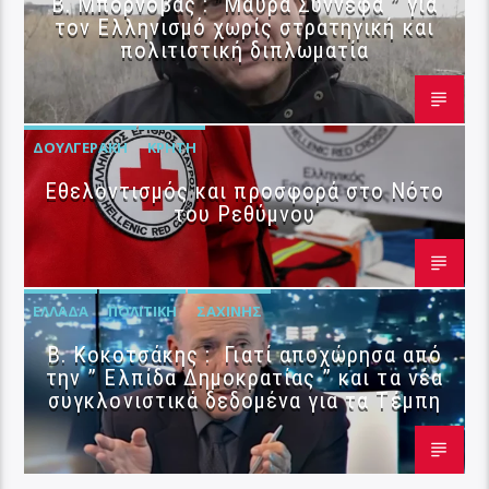
B. Μπορνόβας : “Μαύρα Σύννεφα ” για
τον Ελληνισμό χωρίς στρατηγική και
πολιτιστική διπλωματία
ΔΟΥΛΓΕΡΆΚΗ
ΚΡΉΤΗ
Εθελοντισμός και προσφορά στο Νότο
του Ρεθύμνου
ΕΛΛΆΔΑ
ΠΟΛΙΤΙΚΉ
ΣΑΧΊΝΗΣ
Β. Κοκοτσάκης : Γιατί αποχώρησα από
την ” Ελπίδα Δημοκρατίας ” και τα νέα
συγκλονιστικά δεδομένα για τα Τέμπη