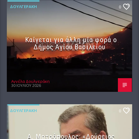
ΔΟΥΛΓΕΡΆΚΗ
0
Καίγεται για άλλη μία φορά ο
Δήμος Αγίου Βασιλείου
Αγγέλα Δουλγεράκη
30 ΙΟΥΛΊΟΥ 2026
ΔΟΥΛΓΕΡΆΚΗ
0
Α. Μητρόπουλος: «Δούρειος