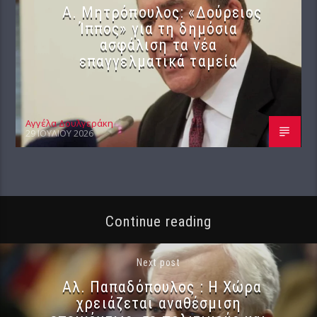
Α. Μητρόπουλος: «Δούρειος
Ίππος» για τη δημόσια
ασφάλιση τα νέα
επαγγελματικά ταμεία
Αγγέλα Δουλγεράκη
29 ΙΟΥΛΊΟΥ 2026
Continue reading
Next post
Αλ. Παπαδόπουλος : Η Χώρα
χρειάζεται αναθέσμιση