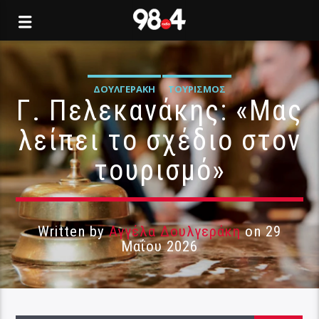
ΔΟΥΛΓΕΡΆΚΗ
ΤΟΥΡΙΣΜΌΣ
Γ. Πελεκανάκης: «Μας
λείπει το σχέδιο στον
τουρισμό»
Written by
Αγγέλα Δουλγεράκη
on 29
Μαΐου 2026