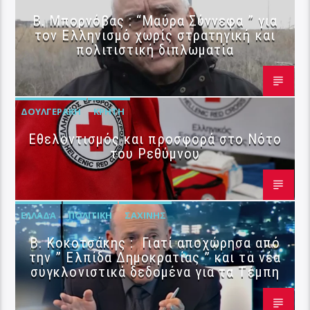
B. Μπορνόβας : “Μαύρα Σύννεφα ” για
τον Ελληνισμό χωρίς στρατηγική και
πολιτιστική διπλωματία
ΔΟΥΛΓΕΡΆΚΗ
ΚΡΉΤΗ
Εθελοντισμός και προσφορά στο Νότο
του Ρεθύμνου
ΕΛΛΆΔΑ
ΠΟΛΙΤΙΚΉ
ΣΑΧΊΝΗΣ
Β. Κοκοτσάκης : Γιατί αποχώρησα από
την ” Ελπίδα Δημοκρατίας ” και τα νέα
συγκλονιστικά δεδομένα για τα Τέμπη