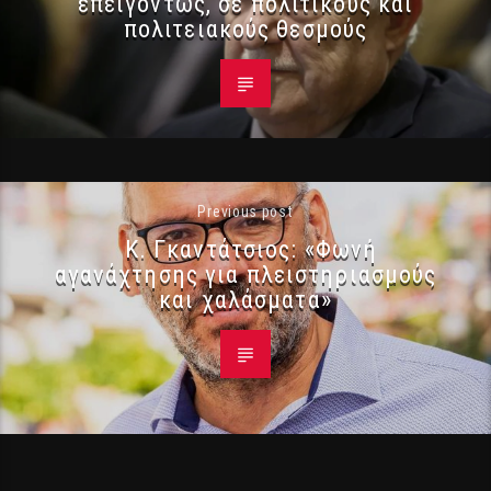
επειγόντως, σε πολιτικούς και
πολιτειακούς θεσμούς
Previous post
Κ. Γκαντάτσιος: «Φωνή
αγανάχτησης για πλειστηριασμούς
και χαλάσματα»