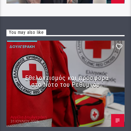
You may also like
ΔΟΥΛΓΕΡΆΚΗ
0
Εθελοντισμός και προσφορά
στο Νότο του Ρεθύμνου
Αγγέλα Δουλγεράκη
31 ΙΟΥΛΊΟΥ 2026