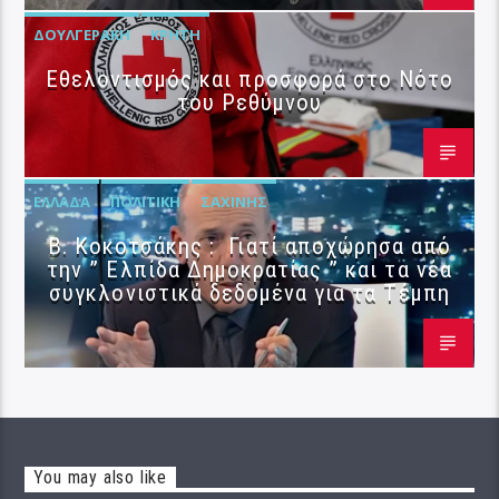
ΔΟΥΛΓΕΡΆΚΗ
ΚΡΉΤΗ
Εθελοντισμός και προσφορά στο Νότο
του Ρεθύμνου
ΕΛΛΆΔΑ
ΠΟΛΙΤΙΚΉ
ΣΑΧΊΝΗΣ
Β. Κοκοτσάκης : Γιατί αποχώρησα από
την ” Ελπίδα Δημοκρατίας ” και τα νέα
συγκλονιστικά δεδομένα για τα Τέμπη
You may also like