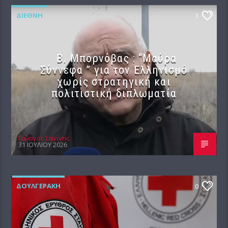
ΔΙΕΘΝΉ
1
B. Μπορνόβας : “Μαύρα
Σύννεφα ” για τον Ελληνισμό
χωρίς στρατηγική και
πολιτιστική διπλωματία
Γιώργος Σαχίνης
31 ΙΟΥΛΊΟΥ 2026
ΔΟΥΛΓΕΡΆΚΗ
0