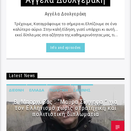
Αγγέλα Δουλγεράκη
Τρέχουμε, Καταγράφουμε το σήμερα κι Ελπίζουμε σε ένα
καλύτερο αύριο. Στην καλή Είδηση, γιατί υπάρχει κι αυτή…
εκεί δίπλα μας στα αζήτητα της καθημερινότητας μας, τις
περισσότερες φορές…
Info and episodes
Latest News
ΔΙΕΘΝΉ
ΕΛΛΆΔΑ
ΠΟΛΙΤΙΚΉ
ΣΑΧΊΝΗΣ
B. Μπορνόβας : “Μαύρα Σύννεφα ” για
τον Ελληνισμό χωρίς στρατηγική και
πολιτιστική διπλωματία