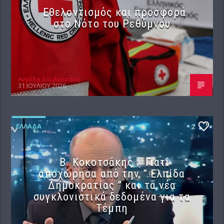
Εθελοντισμός και προσφορά
στο Νότο του Ρεθύμνου
Αγγέλα Δουλγεράκη
31 ΙΟΥΛΊΟΥ 2026
ΕΛΛΆΔΑ
2
Β. Κοκοτσάκης : Γιατί
αποχώρησα από την ” Ελπίδα
Δημοκρατίας ” και τα νέα
συγκλονιστικά δεδομένα για τα
Τέμπη