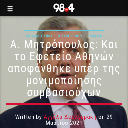
ΑΣΦΑΛΙΣΤΙΚΌ
ΔΟΥΛΓΕΡΆΚΗ
ΕΛΛΆΔΑ
Α. Μητρόπουλος: Και
το Εφετείο Αθηνών
αποφάνθηκε υπέρ της
μονιμοποίησης
συμβασιούχων
Written by
Αγγέλα Δουλγεράκη
on 29
Μαρτίου 2021