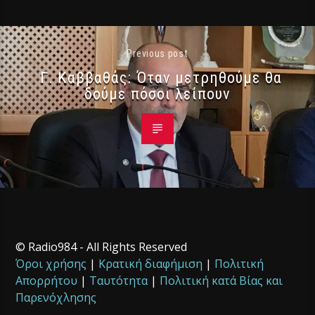
Previous post
Γ. Καββαθάς: Όταν μετρηθούμε θα
δούμε πόσοι λείπουν
© Radio984 - All Rights Reserved
Όροι χρήσης
|
Κρατική διαφήμιση
|
Πολιτική
Απορρήτου
|
Ταυτότητα
|
Πολιτική κατά Βίας και
Παρενόχλησης