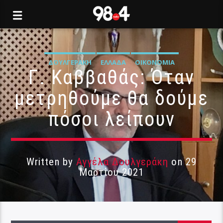
ΔΟΥΛΓΕΡΆΚΗ
ΕΛΛΆΔΑ
ΟΙΚΟΝΟΜΊΑ
Γ. Καββαθάς: Όταν
μετρηθούμε θα δούμε
πόσοι λείπουν
Written by
Αγγέλα Δουλγεράκη
on 29
Μαρτίου 2021