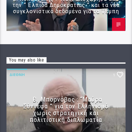
την ” Ελπίδα Δημοκρατίας ” και τα νέα
συγκλονιστικά δεδομένα για τα Τέμπη
You may also like
ΔΙΕΘΝΉ
1
B. Μπορνόβας : “Μαύρα
Σύννεφα ” για τον Ελληνισμό
χωρίς στρατηγική και
πολιτιστική διπλωματία