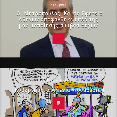
Next post
Α. Μητρόπουλος: Και το Εφετείο
Αθηνών αποφάνθηκε υπέρ της
μονιμοποίησης συμβασιούχων
Previous post
Κυβέρνηση: Συνέχεια γιουρούσια!!