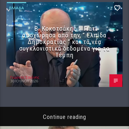
ΕΛΛΆΔΑ
2
Β. Κοκοτσάκης : Γιατί
αποχώρησα από την ” Ελπίδα
Δημοκρατίας ” και τα νέα
συγκλονιστικά δεδομένα για τα
Τέμπη
Γιώργος Σαχίνης
30 ΙΟΥΛΊΟΥ 2026
Continue reading