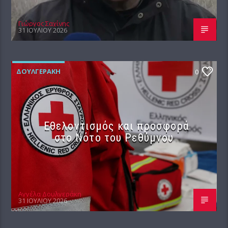
Γιώργος Σαχίνης
31 ΙΟΥΛΊΟΥ 2026
ΔΟΥΛΓΕΡΆΚΗ
0
Εθελοντισμός και προσφορά
στο Νότο του Ρεθύμνου
Αγγέλα Δουλγεράκη
31 ΙΟΥΛΊΟΥ 2026