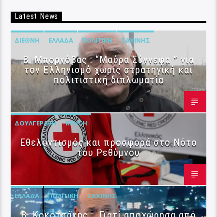
Latest News
ΔΙΕΘΝΉ
ΕΛΛΆΔΑ
ΠΟΛΙΤΙΚΉ
ΣΑΧΊΝΗΣ
B. Μπορνόβας : “Μαύρα Σύννεφα ” για
τον Ελληνισμό χωρίς στρατηγική και
πολιτιστική διπλωματία
ΔΟΥΛΓΕΡΆΚΗ
ΚΡΉΤΗ
Εθελοντισμός και προσφορά στο Νότο
του Ρεθύμνου
ΕΛΛΆΔΑ
ΠΟΛΙΤΙΚΉ
ΣΑΧΊΝΗΣ
Β. Κοκοτσάκης : Γιατί αποχώρησα από