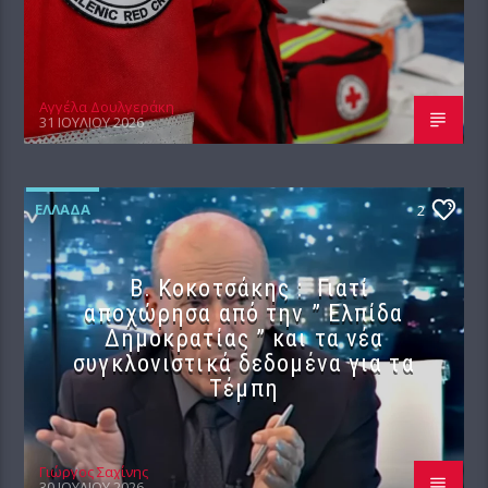
Αγγέλα Δουλγεράκη
31 ΙΟΥΛΊΟΥ 2026
ΕΛΛΆΔΑ
2
Β. Κοκοτσάκης : Γιατί
αποχώρησα από την ” Ελπίδα
Δημοκρατίας ” και τα νέα
συγκλονιστικά δεδομένα για τα
Τέμπη
Γιώργος Σαχίνης
30 ΙΟΥΛΊΟΥ 2026