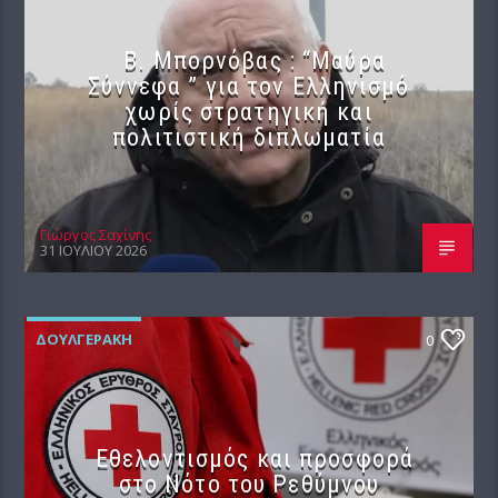
B. Μπορνόβας : “Μαύρα
Σύννεφα ” για τον Ελληνισμό
χωρίς στρατηγική και
πολιτιστική διπλωματία
Γιώργος Σαχίνης
31 ΙΟΥΛΊΟΥ 2026
ΔΟΥΛΓΕΡΆΚΗ
0
Εθελοντισμός και προσφορά
στο Νότο του Ρεθύμνου