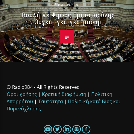
Previous post
Βουλή Vs Ψήφος Εμπιστοσύνης
:Ουγκα -γκα-γκα-μπουμ
© Radio984 - All Rights Reserved
Όροι χρήσης
|
Κρατική διαφήμιση
|
Πολιτική
Απορρήτου
|
Ταυτότητα
|
Πολιτική κατά Βίας και
Παρενόχλησης