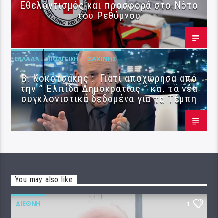
Εθελοντισμός και προσφορά στο Νότο
του Ρεθύμνου
ΕΛΛΆΔΑ
ΠΟΛΙΤΙΚΉ
ΣΑΧΊΝΗΣ
Β. Κοκοτσάκης : Γιατί αποχώρησα από
την ” Ελπίδα Δημοκρατίας ” και τα νέα
συγκλονιστικά δεδομένα για τα Τέμπη
You may also like
ΔΙΕΘΝΉ
1