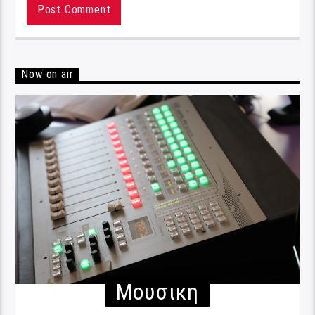
Now on air
Μουσικη