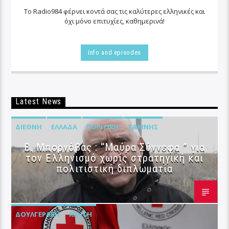
Το Radio984 φέρνει κοντά σας τις καλύτερες ελληνικές και
όχι μόνο επιτυχίες, καθημερινά!
Info and episodes
Latest News
ΔΙΕΘΝΉ
ΕΛΛΆΔΑ
ΠΟΛΙΤΙΚΉ
ΣΑΧΊΝΗΣ
B. Μπορνόβας : “Μαύρα Σύννεφα ” για
τον Ελληνισμό χωρίς στρατηγική και
πολιτιστική διπλωματία
ΔΟΥΛΓΕΡΆΚΗ
ΚΡΉΤΗ