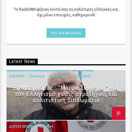
Το Radio984 φέρνει κοντά σας τις καλύτερες ελληνικές και
όχι μόνο επιτυχίες, καθημερινά!
Info and episodes
Latest News
ΔΙΕΘΝΉ
ΕΛΛΆΔΑ
ΠΟΛΙΤΙΚΉ
ΣΑΧΊΝΗΣ
B. Μπορνόβας : “Μαύρα Σύννεφα ” για
τον Ελληνισμό χωρίς στρατηγική και
πολιτιστική διπλωματία
ΔΟΥΛΓΕΡΆΚΗ
ΚΡΉΤΗ