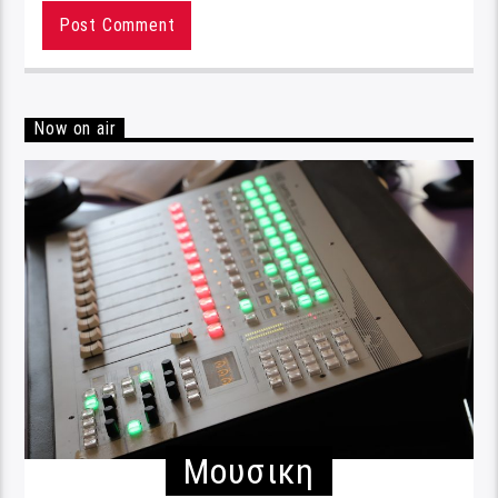
Now on air
Μουσικη