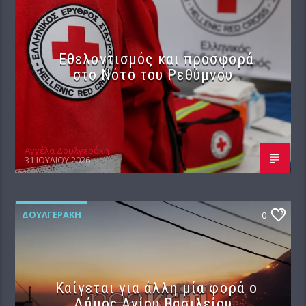
Εθελοντισμός και προσφορά
στο Νότο του Ρεθύμνου
Αγγέλα Δουλγεράκη
31 ΙΟΥΛΊΟΥ 2026
ΔΟΥΛΓΕΡΆΚΗ
0
Καίγεται για άλλη μία φορά ο
Δήμος Αγίου Βασιλείου