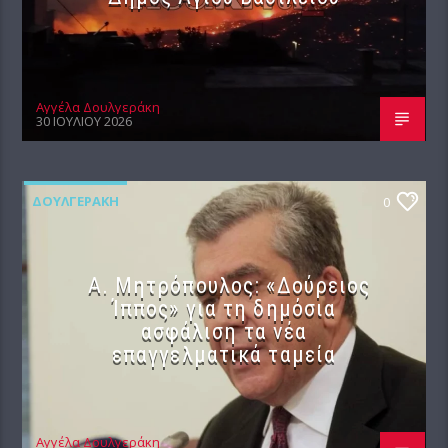
Αγγέλα Δουλγεράκη
30 ΙΟΥΛΊΟΥ 2026
ΔΟΥΛΓΕΡΆΚΗ
0
Α. Μητρόπουλος: «Δούρειος
Ίππος» για τη δημόσια
ασφάλιση τα νέα
επαγγελματικά ταμεία
Αγγέλα Δουλγεράκη