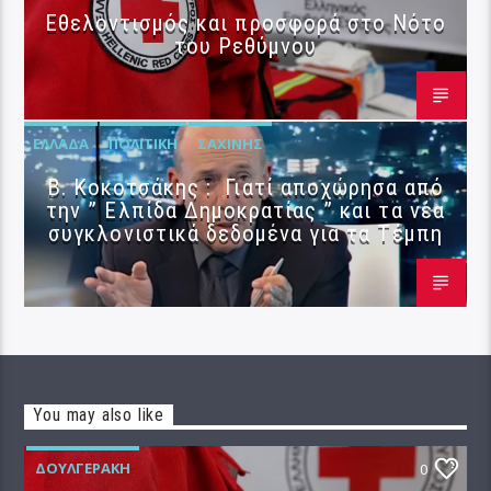
Εθελοντισμός και προσφορά στο Νότο
του Ρεθύμνου
ΕΛΛΆΔΑ
ΠΟΛΙΤΙΚΉ
ΣΑΧΊΝΗΣ
Β. Κοκοτσάκης : Γιατί αποχώρησα από
την ” Ελπίδα Δημοκρατίας ” και τα νέα
συγκλονιστικά δεδομένα για τα Τέμπη
You may also like
ΔΟΥΛΓΕΡΆΚΗ
0