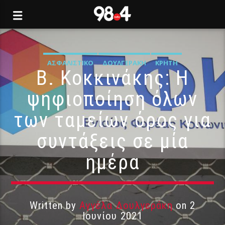
ΑΣΦΑΛΙΣΤΙΚΌ
ΔΟΥΛΓΕΡΆΚΗ
ΚΡΉΤΗ
Β. Κοκκινάκης: Η
ψηφιοποίηση όλων
των ταμείων όρος για
συντάξεις σε μία
ημέρα
Written by
Αγγέλα Δουλγεράκη
on 2
Ιουνίου 2021