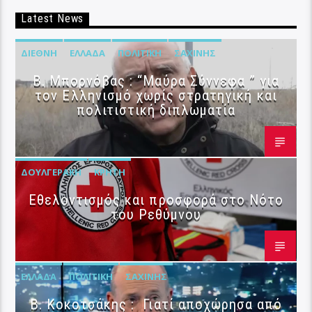
Latest News
ΔΙΕΘΝΉ
ΕΛΛΆΔΑ
ΠΟΛΙΤΙΚΉ
ΣΑΧΊΝΗΣ
B. Μπορνόβας : “Μαύρα Σύννεφα ” για
τον Ελληνισμό χωρίς στρατηγική και
πολιτιστική διπλωματία
ΔΟΥΛΓΕΡΆΚΗ
ΚΡΉΤΗ
Εθελοντισμός και προσφορά στο Νότο
του Ρεθύμνου
ΕΛΛΆΔΑ
ΠΟΛΙΤΙΚΉ
ΣΑΧΊΝΗΣ
Β. Κοκοτσάκης : Γιατί αποχώρησα από