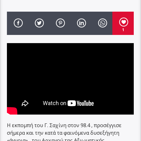
1
Η εκπομπή του Γ. Σαχίνη στον 98.4 , προσέγγισε
σήμερα και την κατά τα φαινόμενα δυσεξήγητη
«άγνοια» , του Αρχηγού της Αξιωματικής