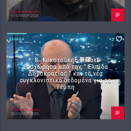
Γιώργος Σαχίνης
31 ΙΟΥΛΊΟΥ 2026
ΕΛΛΆΔΑ
2
Β. Κοκοτσάκης : Γιατί
αποχώρησα από την ” Ελπίδα
Δημοκρατίας ” και τα νέα
συγκλονιστικά δεδομένα για τα
Τέμπη
Γιώργος Σαχίνης
30 ΙΟΥΛΊΟΥ 2026