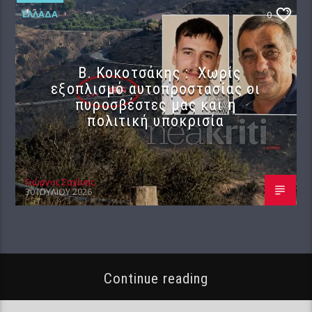
ΕΛΛΆΔΑ
0
Β. Κοκοτσάκης : Χωρίς
εξοπλισμό αυτοπροστασίας οι
πυροσβέστες μας και η
πολιτική υποκρισία
Γιώργος Σαχίνης
30 ΙΟΥΛΊΟΥ 2026
Continue reading