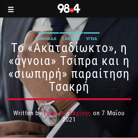
ΕΛΛΆΔΑ
ΣΑΧΊΝΗΣ
ΥΓΕΊΑ
Το «Ακαταδίωκτο», η
«άγνοια» Τσίπρα και η
«σιωπηρή» παραίτηση
Τσακρή
Written by
Γιώργος Σαχίνης
on 7 Μαΐου
2021