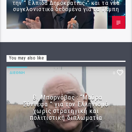
την ” Ελπίδα Δημοκρατίας ” και τα νέα
συγκλονιστικά δεδομένα για τα Τέμπη
You may also like
ΔΙΕΘΝΉ
0
B. Μπορνόβας : “Μαύρα
Σύννεφα ” για τον Ελληνισμό
χωρίς στρατηγική και
πολιτιστική διπλωματία