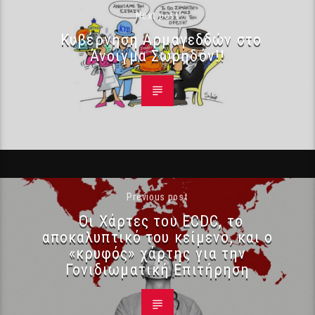
Next post
Κυβέρνηση Αρμαγεδδών στο
Άνοιγμα Σωρηδόν!!
Previous post
Οι Χάρτες του ECDC, το
αποκαλυπτικό του κείμενο, και ο
«κρυφός» χάρτης για την
Γονιδιωματική Επιτήρηση