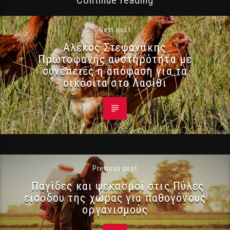
Next post
Αλέκος Στεφανάκης :
Πρωτοφανής αυστηρότητα με
συνέπειες η απόφαση για τα
οικόσιτα στο Λασίθι
Previous post
Παγίδες και ψεκασμοί στις Πύλες
εισόδου της χώρας για παθογόνους
οργανισμούς