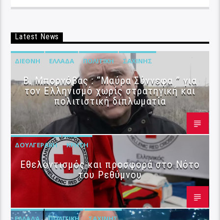
Latest News
ΔΙΕΘΝΉ
ΕΛΛΆΔΑ
ΠΟΛΙΤΙΚΉ
ΣΑΧΊΝΗΣ
B. Μπορνόβας : “Μαύρα Σύννεφα ” για
τον Ελληνισμό χωρίς στρατηγική και
πολιτιστική διπλωματία
ΔΟΥΛΓΕΡΆΚΗ
ΚΡΉΤΗ
Εθελοντισμός και προσφορά στο Νότο
του Ρεθύμνου
ΕΛΛΆΔΑ
ΠΟΛΙΤΙΚΉ
ΣΑΧΊΝΗΣ