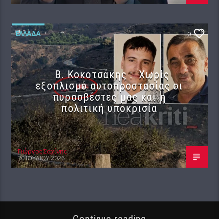
ΕΛΛΆΔΑ
0
Β. Κοκοτσάκης : Χωρίς
εξοπλισμό αυτοπροστασίας οι
πυροσβέστες μας και η
πολιτική υποκρισία
Γιώργος Σαχίνης
30 ΙΟΥΛΊΟΥ 2026
Continue reading