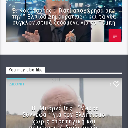
Β. Κοκοτσάκης : Γιατί αποχώρησα από
την ” Ελπίδα Δημοκρατίας ” και τα νέα
συγκλονιστικά δεδομένα για τα Τέμπη
You may also like
ΔΙΕΘΝΉ
1
B. Μπορνόβας : “Μαύρα
Σύννεφα ” για τον Ελληνισμό
χωρίς στρατηγική και
πολιτιστική διπλωματία