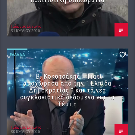
Γιώργος Σαχίνης
31 ΙΟΥΛΊΟΥ 2026
ΕΛΛΆΔΑ
2
Β. Κοκοτσάκης : Γιατί
αποχώρησα από την ” Ελπίδα
Δημοκρατίας ” και τα νέα
συγκλονιστικά δεδομένα για τα
Τέμπη
Γιώργος Σαχίνης
30 ΙΟΥΛΊΟΥ 2026