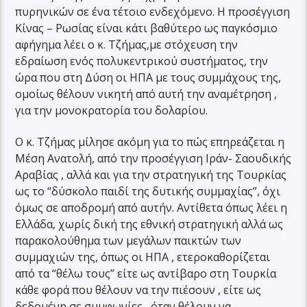
πυρηνικών σε ένα τέτοιο ενδεχόμενο. Η προσέγγιση
Κίνας – Ρωσίας είναι κάτι βαθύτερο ως παγκόσμιο
αφήγημα λέει ο κ. Τζήμας,με στόχευση την
εδραίωση ενός πολυκεντρικού συστήματος, την
ώρα που στη Δύση οι ΗΠΑ με τους συμμάχους της,
ομοίως θέλουν νικητή από αυτή την αναμέτρηση ,
για την μονοκρατορία του δολαρίου.
Ο κ. Τζήμας μίλησε ακόμη για το πώς επηρεάζεται η
Μέση Ανατολή, από την προσέγγιση Ιράν- Σαουδικής
Αραβίας , αλλά και για την στρατηγική της Τουρκίας
ως το “δύσκολο παιδί της δυτικής συμμαχίας”, όχι
όμως σε αποδρομή από αυτήν. Αντίθετα όπως λέει η
Ελλάδα, χωρίς δική της εθνική στρατηγική αλλά ως
παρακολούθημα των μεγάλων παικτών των
συμμαχιών της, όπως οι ΗΠΑ , ετεροκαθορίζεται
από τα “θέλω τους” είτε ως αντίβαρο στη Τουρκία
κάθε φορά που θέλουν να την πιέσουν , είτε ως
δεδομένη σε συμφωνίες , όταν θέλουν να