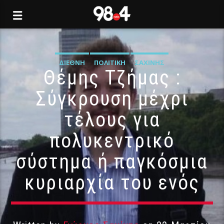
ΔΙΕΘΝΉ
ΠΟΛΙΤΙΚΉ
ΣΑΧΊΝΗΣ
Θέμης Τζήμας :
Σύγκρουση μέχρι
τέλους για
πολυκεντρικό
σύστημα ή παγκόσμια
κυριαρχία του ενός