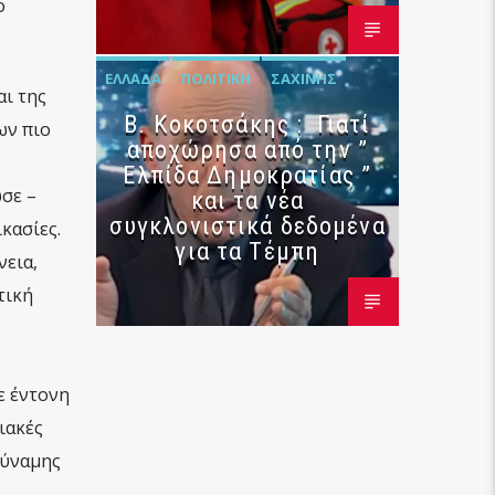
ο
ΕΛΛΆΔΑ
ΠΟΛΙΤΙΚΉ
ΣΑΧΊΝΗΣ
αι της
Β. Κοκοτσάκης : Γιατί
ων πιο
αποχώρησα από την ”
Ελπίδα Δημοκρατίας ”
σε –
και τα νέα
συγκλονιστικά δεδομένα
κασίες.
για τα Τέμπη
νεια,
τική
ε έντονη
ιακές
δύναμης