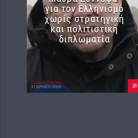
για τον Ελληνισμό
χωρίς στρατηγική
και πολιτιστική
διπλωματία
Γιώργος Σαχίνης
31 ΙΟΥΛΊΟΥ 2026