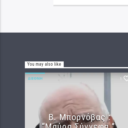
You may also like
ΔΙΕΘΝΉ
1
B. Μπορνόβας :
“Μαύρα Σύννεφα ”