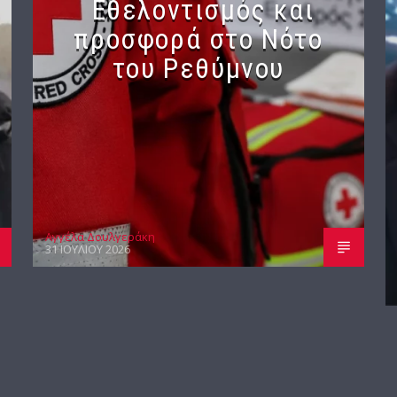
Εθελοντισμός και
προσφορά στο Νότο
του Ρεθύμνου
Αγγέλα Δουλγεράκη
31 ΙΟΥΛΊΟΥ 2026