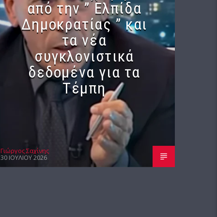
από την ” Ελπίδα
Δημοκρατίας ” και
τα νέα
συγκλονιστικά
δεδομένα για τα
Τέμπη
Γιώργος Σαχίνης
30 ΙΟΥΛΊΟΥ 2026