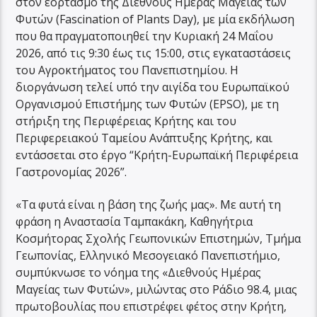
στον εορτασμό της Διεθνούς Ημέρας Μαγείας των
Φυτών (Fascination of Plants Day), με μία εκδήλωση
που θα πραγματοποιηθεί την Κυριακή 24 Μαΐου
2026, από τις 9:30 έως τις 15:00, στις εγκαταστάσεις
του Αγροκτήματος του Πανεπιστημίου. Η
διοργάνωση τελεί υπό την αιγίδα του Ευρωπαϊκού
Οργανισμού Επιστήμης των Φυτών (EPSO), με τη
στήριξη της Περιφέρειας Κρήτης και του
Περιφερειακού Ταμείου Ανάπτυξης Κρήτης, και
εντάσσεται στο έργο “Κρήτη-Ευρωπαϊκή Περιφέρεια
Γαστρονομίας 2026”.
«Τα φυτά είναι η βάση της ζωής μας». Με αυτή τη
φράση η Αναστασία Ταμπακάκη, Καθηγήτρια
Κοσμήτορας Σχολής Γεωπονικών Επιστημών, Τμήμα
Γεωπονίας, Ελληνικό Μεσογειακό Πανεπιστήμιο,
συμπύκνωσε το νόημα της «Διεθνούς Ημέρας
Μαγείας των Φυτών», μιλώντας στο Ράδιο 98.4, μιας
πρωτοβουλίας που επιστρέφει φέτος στην Κρήτη,