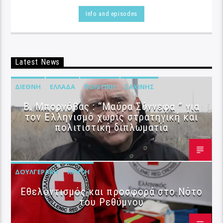
Info and episodes
Latest News
ΔΙΕΘΝΉ
ΕΛΛΆΔΑ
ΠΟΛΙΤΙΚΉ
ΣΑΧΊΝΗΣ
B. Μπορνόβας : “Μαύρα Σύννεφα ” για
τον Ελληνισμό χωρίς στρατηγική και
πολιτιστική διπλωματία
ΔΟΥΛΓΕΡΆΚΗ
ΚΡΉΤΗ
Εθελοντισμός και προσφορά στο Νότο
του Ρεθύμνου