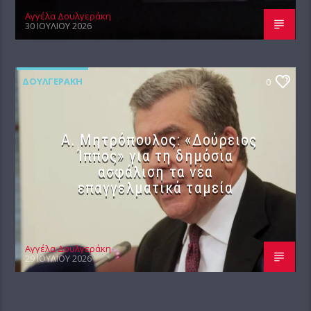
Αγγέλα Δουλγεράκη
30 ΙΟΥΛΊΟΥ 2026
ΔΟΥΛΓΕΡΆΚΗ
0
Α. Μητρόπουλος: «Δούρειος
Ίππος» για τη δημόσια
ασφάλιση τα νέα
επαγγελματικά ταμεία
Αγγέλα Δουλγεράκη
29 ΙΟΥΛΊΟΥ 2026