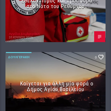
Εθελοντισμός και προσφορά
στο Νότο του Ρεθύμνου
Αγγέλα Δουλγεράκη
31 ΙΟΥΛΊΟΥ 2026
ΔΟΥΛΓΕΡΆΚΗ
0
Καίγεται για άλλη μία φορά ο
Δήμος Αγίου Βασιλείου