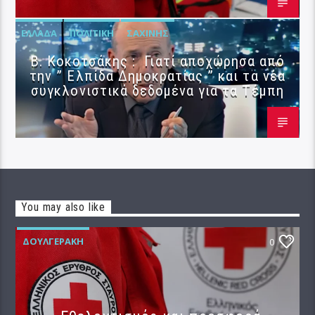
ΕΛΛΆΔΑ
ΠΟΛΙΤΙΚΉ
ΣΑΧΊΝΗΣ
Β. Κοκοτσάκης : Γιατί αποχώρησα από
την ” Ελπίδα Δημοκρατίας ” και τα νέα
συγκλονιστικά δεδομένα για τα Τέμπη
You may also like
ΔΟΥΛΓΕΡΆΚΗ
0