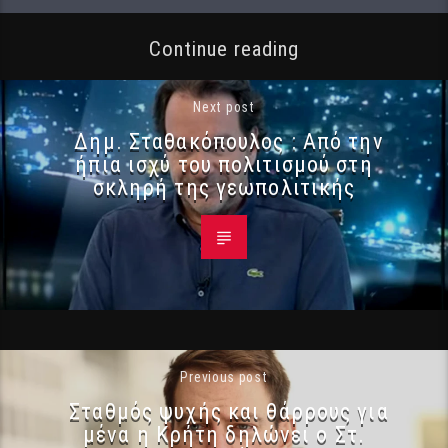
Continue reading
Next post
Δημ. Σταθακόπουλος : Από την
ήπια ισχύ του πολιτισμού στη
σκληρή της γεωπολιτικής
Previous post
Σταθμός ψυχής και θάρρους για
μένα η Κρήτη δηλώνει ο Στ.