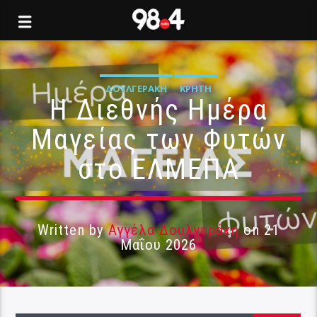
ΔΟΥΛΓΕΡΆΚΗ
ΚΡΉΤΗ
Η Διεθνής Ημέρα
Μαγείας των Φυτών
στο ΕΛΜΕΠΑ
Written by
Αγγέλα Δουλγεράκη
on 21
Μαΐου 2026