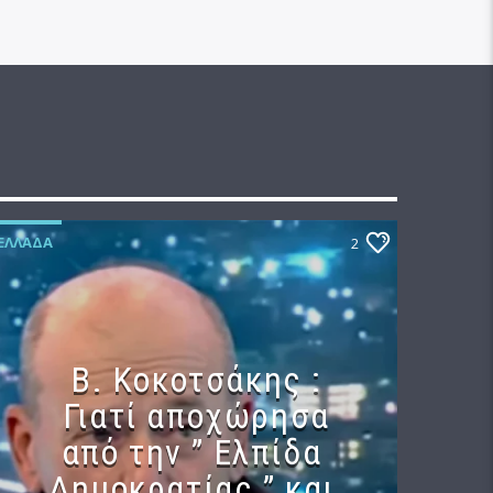
ΕΛΛΆΔΑ
2
Β. Κοκοτσάκης :
Γιατί αποχώρησα
από την ” Ελπίδα
Δημοκρατίας ” και