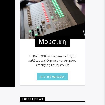
Μουσικη
Το Radio984 φέρνει κοντά σας τις
καλύτερες ελληνικές και όχι μόνο
επιτυχίες, καθημερινά!
Info and episodes
Latest News