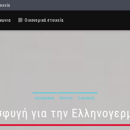
οιχεία
νωνια
Οικονομικά στοιχεία
ΚΟΙΝΩΝΊΑ
ΚΡΉΤΗ
ΣΑΧΊΝΗΣ
οσφυγή για την Ελληνογερ