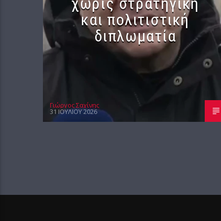
χωρίς στρατηγική
και πολιτιστική
διπλωματία
Γιώργος Σαχίνης
31 ΙΟΥΛΊΟΥ 2026