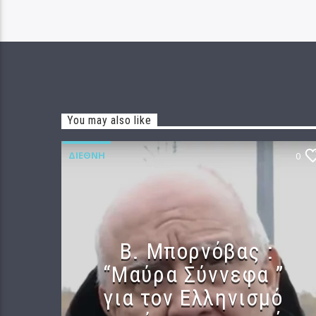
You may also like
ΔΙΕΘΝΉ
0
B. Μπορνόβας :
“Μαύρα Σύννεφα ”
για τον Ελληνισμό