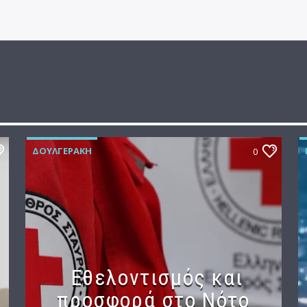
ΔΟΥΛΓΕΡΆΚΗ
0
Εθελοντισμός και
προσφορά στο Νότο