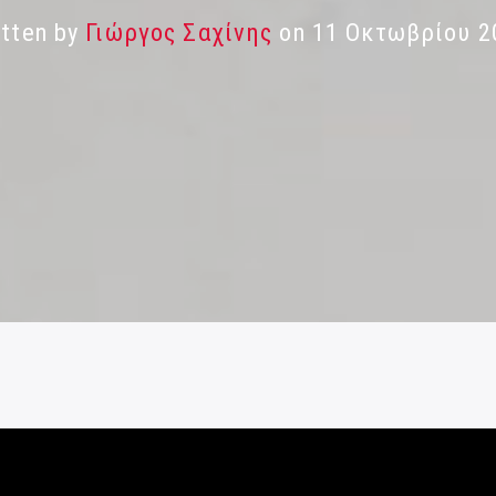
itten by
Γιώργος Σαχίνης
on 11 Οκτωβρίου 2