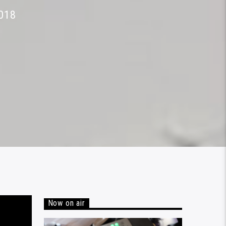
018
Now on air