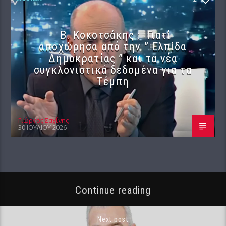
Β. Κοκοτσάκης : Γιατί
αποχώρησα από την ” Ελπίδα
Δημοκρατίας ” και τα νέα
συγκλονιστικά δεδομένα για τα
Τέμπη
Γιώργος Σαχίνης
30 ΙΟΥΛΊΟΥ 2026
Continue reading
Next post