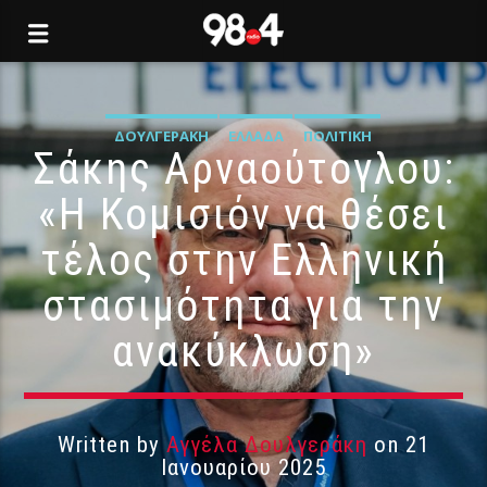
ΔΟΥΛΓΕΡΆΚΗ
ΕΛΛΆΔΑ
ΠΟΛΙΤΙΚΉ
Σάκης Αρναούτογλου:
«Η Κομισιόν να θέσει
τέλος στην Ελληνική
στασιμότητα για την
ανακύκλωση»
Written by
Αγγέλα Δουλγεράκη
on 21
Ιανουαρίου 2025