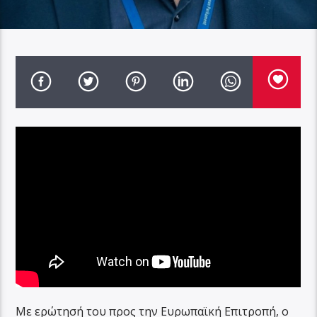
Με ερώτησή του προς την Ευρωπαϊκή Επιτροπή, ο