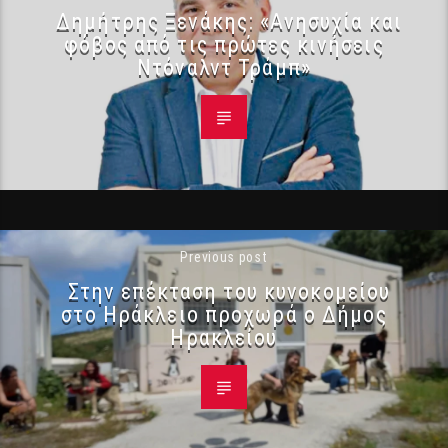
Δημήτρης Ξενάκης: «Ανησυχία και
φόβος από τις πρώτες κινήσεις
Ντόναλντ Τράμπ»
Previous post
Στην επέκταση του κυνοκομείου
στο Ηράκλειο προχωρά ο Δήμος
Ηρακλείου