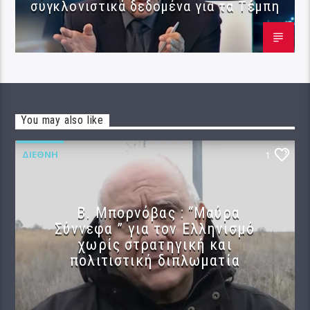
συγκλονιστικά δεδομένα για τα Τέμπη
You may also like
ΔΙΕΘΝΉ
1
B. Μπορνόβας : “Μαύρα
Σύννεφα ” για τον Ελληνισμό
χωρίς στρατηγική και
πολιτιστική διπλωματία