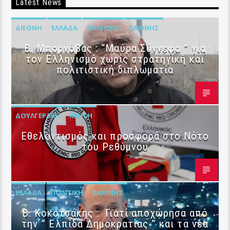
Latest News
ΔΙΕΘΝΉ
ΕΛΛΆΔΑ
ΠΟΛΙΤΙΚΉ
ΣΑΧΊΝΗΣ
B. Μπορνόβας : “Μαύρα Σύννεφα ” για
τον Ελληνισμό χωρίς στρατηγική και
πολιτιστική διπλωματία
ΔΟΥΛΓΕΡΆΚΗ
ΚΡΉΤΗ
Εθελοντισμός και προσφορά στο Νότο
του Ρεθύμνου
ΕΛΛΆΔΑ
ΠΟΛΙΤΙΚΉ
ΣΑΧΊΝΗΣ
Β. Κοκοτσάκης : Γιατί αποχώρησα από
την ” Ελπίδα Δημοκρατίας ” και τα νέα