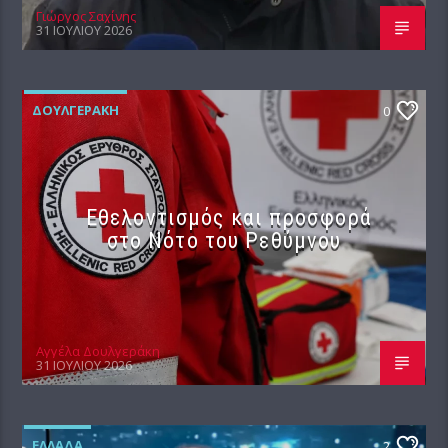
Γιώργος Σαχίνης
31 ΙΟΥΛΊΟΥ 2026
ΔΟΥΛΓΕΡΆΚΗ
0
Εθελοντισμός και προσφορά
στο Νότο του Ρεθύμνου
Αγγέλα Δουλγεράκη
31 ΙΟΥΛΊΟΥ 2026
ΕΛΛΆΔΑ
2