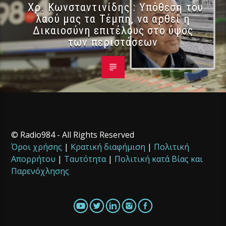
Χρ. Κωνσταντινίδης : Υπόθεση του
λαού μας τα Τέμπη, να αρθεί η
Δικαιοσύνη επιτέλους στο ύψος
των περιστάσεων
© Radio984 - All Rights Reserved
Όροι χρήσης
|
Κρατική διαφήμιση
|
Πολιτική
Απορρήτου
|
Ταυτότητα
|
Πολιτική κατά Βίας και
Παρενόχλησης