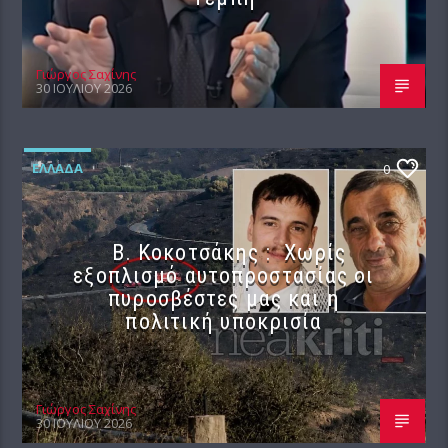
Γιώργος Σαχίνης
30 ΙΟΥΛΊΟΥ 2026
ΕΛΛΆΔΑ
0
Β. Κοκοτσάκης : Χωρίς
εξοπλισμό αυτοπροστασίας οι
πυροσβέστες μας και η
πολιτική υποκρισία
Γιώργος Σαχίνης
30 ΙΟΥΛΊΟΥ 2026