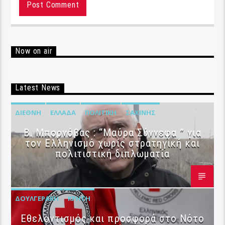
Now on air
Latest News
ΔΙΕΘΝΉ
ΕΛΛΆΔΑ
ΠΟΛΙΤΙΚΉ
ΣΑΧΊΝΗΣ
B. Μπορνόβας : “Μαύρα Σύννεφα ” για
τον Ελληνισμό χωρίς στρατηγική και
πολιτιστική διπλωματία
ΔΟΥΛΓΕΡΆΚΗ
ΚΡΉΤΗ
Εθελοντισμός και προσφορά στο Νότο