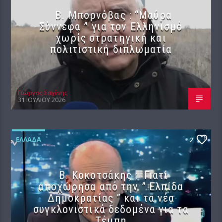
B. Μπορνόβας : “Μαύρα
Σύννεφα ” για τον Ελληνισμό
χωρίς στρατηγική και
πολιτιστική διπλωματία
Γιώργος Σαχίνης
31 ΙΟΥΛΊΟΥ 2026
ΕΛΛΆΔΑ
2
Β. Κοκοτσάκης : Γιατί
αποχώρησα από την ” Ελπίδα
Δημοκρατίας ” και τα νέα
συγκλονιστικά δεδομένα για τα
Τέμπη