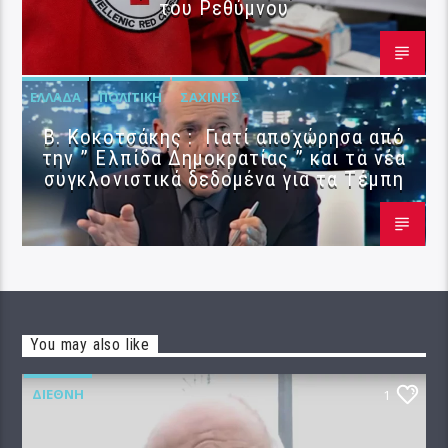
του Ρεθύμνου
ΕΛΛΆΔΑ
ΠΟΛΙΤΙΚΉ
ΣΑΧΊΝΗΣ
Β. Κοκοτσάκης : Γιατί αποχώρησα από
την ” Ελπίδα Δημοκρατίας ” και τα νέα
συγκλονιστικά δεδομένα για τα Τέμπη
You may also like
ΔΙΕΘΝΉ
1