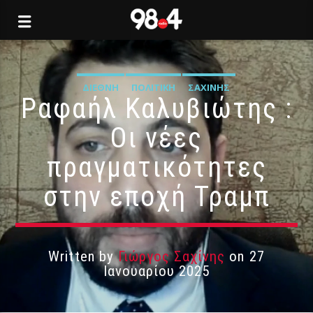
ΔΙΕΘΝΉ
ΠΟΛΙΤΙΚΉ
ΣΑΧΊΝΗΣ
Ραφαήλ Καλυβιώτης :
Οι νέες
πραγματικότητες
στην εποχή Τραμπ
Written by
Γιώργος Σαχίνης
on 27
Ιανουαρίου 2025