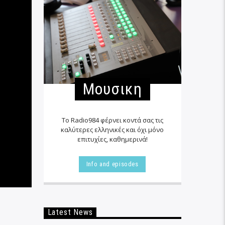
Μουσικη
Το Radio984 φέρνει κοντά σας τις
καλύτερες ελληνικές και όχι μόνο
επιτυχίες, καθημερινά!
Info and episodes
Latest News