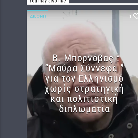
You may also like
ΔΙΕΘΝΉ
1
B. Μπορνόβας :
“Μαύρα Σύννεφα ”
για τον Ελληνισμό
χωρίς στρατηγική
και πολιτιστική
διπλωματία