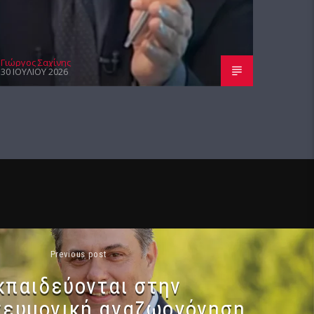
Γιώργος Σαχίνης
30 ΙΟΥΛΊΟΥ 2026
Previous post
κπαιδεύονται στην
νευμονική αναζωογόνηση