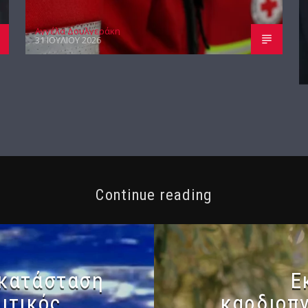
Αγγέλα Δουλγεράκη
31 ΙΟΥΛΊΟΥ 2026
Continue reading
 κατάσταση
Ε
ιτικός
καρδιοπ