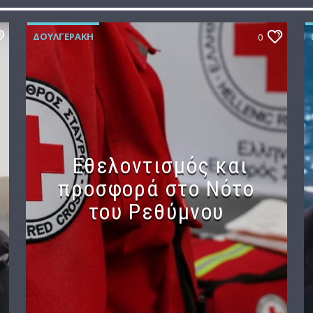
ΔΟΥΛΓΕΡΆΚΗ
0
Εθελοντισμός και
προσφορά στο Νότο
του Ρεθύμνου