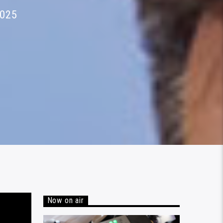
2025
Now on air