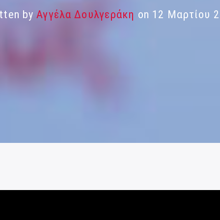
tten by
Αγγέλα Δουλγεράκη
on 12 Μαρτίου 