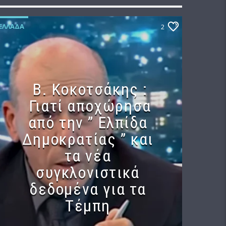
ΕΛΛΆΔΑ
2
Β. Κοκοτσάκης :
Γιατί αποχώρησα
από την ” Ελπίδα
Δημοκρατίας ” και
τα νέα
συγκλονιστικά
δεδομένα για τα
Τέμπη