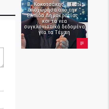
Β. Κοκοτσάκης : Γιατί
αποχώρησα από την ”
Ελπίδα Δημοκρατίας ”
και τα νέα
συγκλονιστικά δεδομένα
για τα Τέμπη