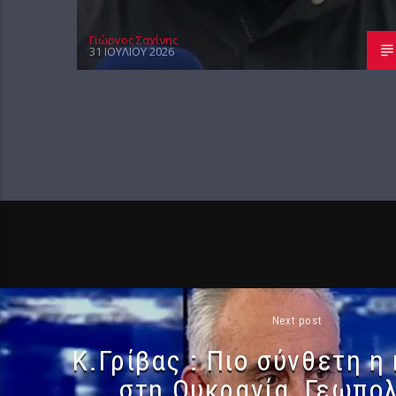
Γιώργος Σαχίνης
31 ΙΟΥΛΊΟΥ 2026
Next post
Κ.Γρίβας : Πιο σύνθετη η
στη Ουκρανία, Γεωπολ