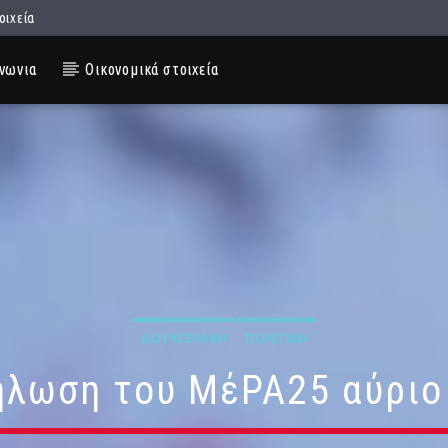
οιχεία
νωνια
Οικονομικά στοιχεία
ΔΟΥΛΓΕΡΆΚΗ
ΠΟΛΙΤΙΚΉ
ήλωση του ΜέΡΑ25 αύριο