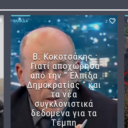
ΕΛΛΆΔΑ
2
Β. Κοκοτσάκης :
Γιατί αποχώρησα
από την ” Ελπίδα
Δημοκρατίας ” και
τα νέα
συγκλονιστικά
δεδομένα για τα
Τέμπη