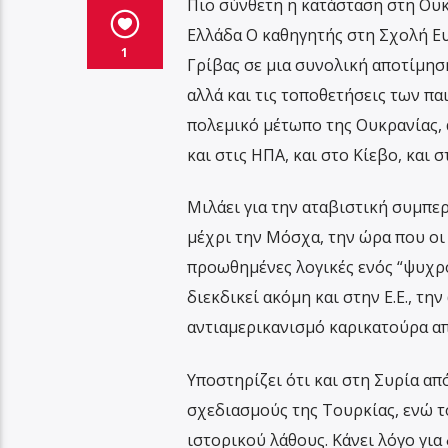
Πιο σύνθετη η κατάσταση στη Ουκ
Ελλάδα Ο καθηγητής στη Σχολή Ε
1
Γρίβας σε μια συνολική αποτίμη
αλλά και τις τοποθετήσεις των πα
πολεμικό μέτωπο της Ουκρανίας, 
και στις ΗΠΑ, και στο Κίεβο, και σ
Μιλάει για την αταβιστική συμπερ
μέχρι την Μόσχα, την ώρα που οι
προωθημένες λογικές ενός “ψυχρο
διεκδικεί ακόμη και στην Ε.Ε., τη
αντιαμερικανισμό καρικατούρα από
Υποστηρίζει ότι και στη Συρία από
σχεδιασμούς της Τουρκίας, ενώ τ
ιστορικού λάθους. Κάνει λόγο γ