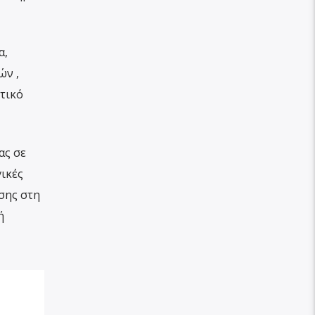
α,
ών ,
τικό
ας σε
γικές
σης στη
ή