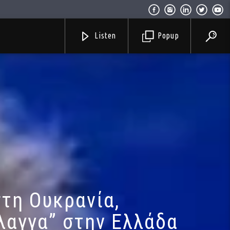
Listen
Popup
στη Ουκρανία,
λαγγα” στην Ελλάδα