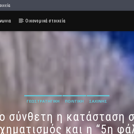
οιχεία
νωνια
Οικονομικά στοιχεία
ΓΕΩΣΤΡΑΤΗΓΙΚΉ
ΠΟΛΙΤΙΚΉ
ΣΑΧΊΝΗΣ
ιο σύνθετη η κατάσταση 
χηματισμός και η “5η φά