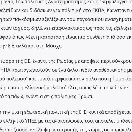
ρανία, Γεωπολιτικός Ανασχηματισμός και η “5η φάλαγγα” 
υελπίδων και διδάσκων γεωπολιτική στο ΕΚΠΑ, Κωνσταντί
ση των παγκόσμιων εξελίξεων, του παγκόσμιου ανασχηματι
ικτών ισχύος, δηλώνει επιφυλακτικός ως προς τις εξελίξει
αφού όπως λέει η κατάσταση είναι πιο σύνθετη από όσο ε
την Ε.Ε. αλλά και στη Μόσχα.
ιφορά της Ε.Ε. έναντι της Ρωσίας με απόψεις περί σύγκρο
 ΗΠΑ πρωταγωνιστούν σε ένα άλλο πεδίο αναθέρμανσης με
ύ πολέμου” και τονίζει εμφατικά τον ρόλο που η Τουρκία
ν ώρα που η Ελληνική πολιτική ελίτ, όπως λέει, ασκεί έναν
 τα πάνω, ενάντια στις πολιτικές Τραμπ.
 την μια η εξωτερική πολιτική της Ε. Ε. κυνικά αποδέχεται
ο ελληνικό ΥΠΕΞ με τις ανακοινώσεις του, αποτελεί υπόδε
ια δεσπόζουσα αντίληψη μετατροπής της χώρας σε παρακολ