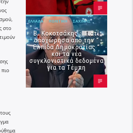
στην
νος
σμού,
ΕΛΛΆΔΑ
ΠΟΛΙΤΙΚΉ
ΣΑΧΊΝΗΣ
ς στο
Β. Κοκοτσάκης : Γιατί
κτιμούν
αποχώρησα από την ”
Ελπίδα Δημοκρατίας ”
και τα νέα
συγκλονιστικά δεδομένα
υσης
για τα Τέμπη
 πιο
 τους
ιγμα
ούθημα