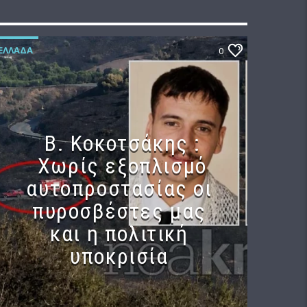
ΕΛΛΆΔΑ
0
Β. Κοκοτσάκης :
Χωρίς εξοπλισμό
αυτοπροστασίας οι
πυροσβέστες μας
και η πολιτική
υποκρισία