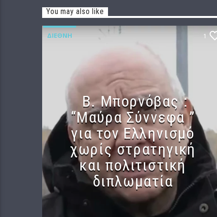
You may also like
ΔΙΕΘΝΉ
1
B. Μπορνόβας :
“Μαύρα Σύννεφα ”
για τον Ελληνισμό
χωρίς στρατηγική
και πολιτιστική
διπλωματία