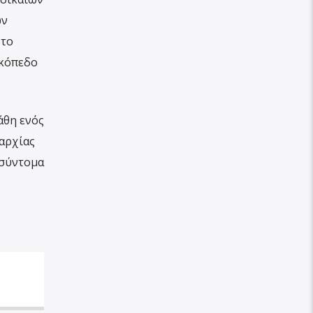
ων
 το
ικόπεδο
άθη ενός
αρχίας
 σύντομα