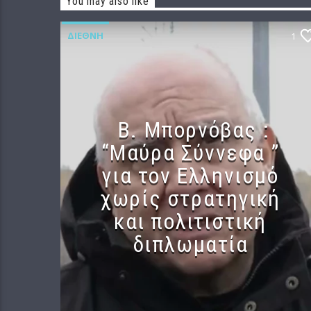
You may also like
ΔΙΕΘΝΉ
1
B. Μπορνόβας :
“Μαύρα Σύννεφα ”
για τον Ελληνισμό
χωρίς στρατηγική
και πολιτιστική
διπλωματία