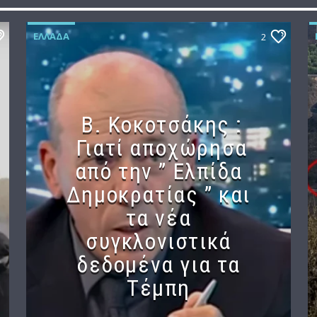
ΕΛΛΆΔΑ
2
Β. Κοκοτσάκης :
Γιατί αποχώρησα
από την ” Ελπίδα
Δημοκρατίας ” και
τα νέα
συγκλονιστικά
δεδομένα για τα
Τέμπη