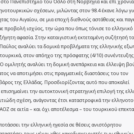
στο Πανεπιστήμιο του Όσλο στη Νορβηγία και επί χρόνια
νοτουρκικών σχέσεων, μιλώντας στον 98.4 έκανε λόγω γι
ας του Αιγαίου, σε μια εποχή διεθνούς αστάθειας και πα
 με προβολή ισχύος, την ώρα που όπως τόνισε το ελληνικό
ξήγητη αφασία. Στην καταιγιστική εκτεταμένη συζήτησή το
Παύλος αναλύει τα δομικά προβλήματα της ελληνικής εξω
οτουρκικά, στον απόηχο της πρόσφατης (4/10) συνέντευξης
Ο ομιλητής αναλύει τη δομική ανεπάρκεια και έλλειψη β
τος να αποτιμήσει στις πραγματικές διαστάσεις του τον
βάρος της Ελλάδας. Προσδιορίζοντας αυτό που αποκαλεί
 επισημαίνει την αυτοκτονική στρατηγική επιλογή της ελλ
ιτιώδη σχέση, ανάγοντας έτσι καταστροφικά την ελληνοτ
ΟΖ σε αιτία – και όχι αποτέλεσμα – του τουρκικού επεκτα
οτάσσει την ελληνική ηγεσία σε θέσεις ανιστόρητου
αταστήσει τους μέχρι χθες κακοδιαχειριστές των εθνικών