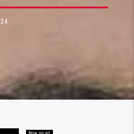
024
Now on air