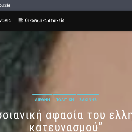
οιχεία
νωνια
Οικονομικά στοιχεία
ΔΙΕΘΝΉ
ΠΟΛΙΤΙΚΉ
ΣΑΧΊΝΗΣ
εσσιανική αφασία του ελλ
κατευνασμού”