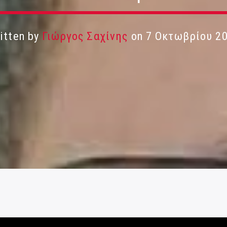
itten by
Γιώργος Σαχίνης
on 7 Οκτωβρίου 2