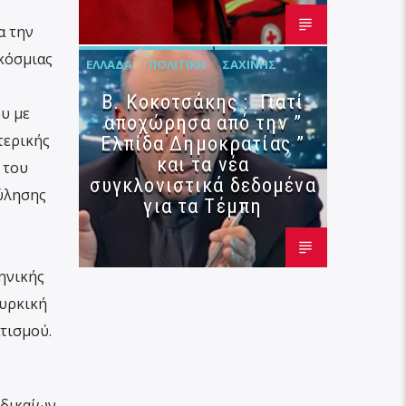
α την
γκόσμιας
ΕΛΛΆΔΑ
ΠΟΛΙΤΙΚΉ
ΣΑΧΊΝΗΣ
Β. Κοκοτσάκης : Γιατί
υ με
αποχώρησα από την ”
τερικής
Ελπίδα Δημοκρατίας ”
και τα νέα
 του
συγκλονιστικά δεδομένα
ούλησης
για τα Τέμπη
ηνικής
ουρκική
τισμού.
 δικαίων