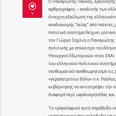
Ο Παναγιώτης Παύλος, ερευνητής 
αρθρογράφος – αναλυτής των ελλη
1
έντεχνη εξαΰλωση της ελληνικότητ
αναδιανομής “λείας” από παίκτες
πολιτικό σύστημα δείχνει μία ανε
τον Γιώργο Σαχίνη ο Παναγιώτης 
πολιτικής με επίκεντρο τα ελλην
Υπουργού Εξωτερικών στον ΣΚΑΙ. 
του ελληνικού πολιτικού συστήμα
νεοθωμανικό αναθεωρητισμό εις 
«γεραπετρίτειο δόλο» ο κ. Παύλος
κυβέρνησης να αντιστρέψει την α
διαφορά περί υφαλοκρηπίδας και Α
Το τραγελαφικό αυτό παράδοξο υπ
μεσσιανισμού που φιλοδοξεί να κ