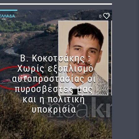
ΕΛΛΆΔΑ
0
Β. Κοκοτσάκης :
Χωρίς εξοπλισμό
αυτοπροστασίας οι
πυροσβέστες μας
και η πολιτική
υποκρισία