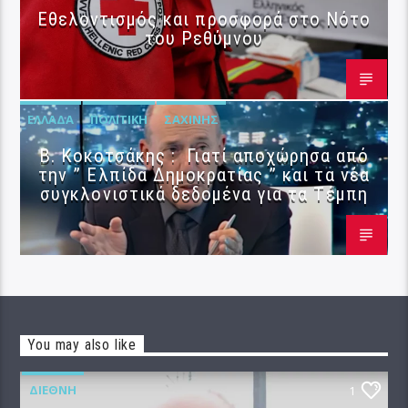
Εθελοντισμός και προσφορά στο Νότο
του Ρεθύμνου
ΕΛΛΆΔΑ
ΠΟΛΙΤΙΚΉ
ΣΑΧΊΝΗΣ
Β. Κοκοτσάκης : Γιατί αποχώρησα από
την ” Ελπίδα Δημοκρατίας ” και τα νέα
συγκλονιστικά δεδομένα για τα Τέμπη
You may also like
ΔΙΕΘΝΉ
1