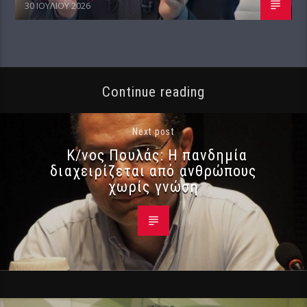
30 ΙΟΥΛΊΟΥ 2026
Continue reading
Next post
Κ/νος Πουλάς: Η πανδημία
διαχειρίζεται από ανθρώπους
χωρίς γνώση