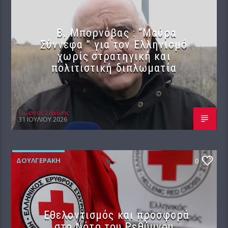
B. Μπορνόβας : “Μαύρα
Σύννεφα ” για τον Ελληνισμό
χωρίς στρατηγική και
πολιτιστική διπλωματία
Γιώργος Σαχίνης
31 ΙΟΥΛΊΟΥ 2026
ΔΟΥΛΓΕΡΆΚΗ
0
Εθελοντισμός και προσφορά
στο Νότο του Ρεθύμνου