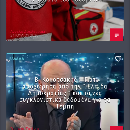
Αγγέλα Δουλγεράκη
31 ΙΟΥΛΊΟΥ 2026
ΕΛΛΆΔΑ
2
Β. Κοκοτσάκης : Γιατί
αποχώρησα από την ” Ελπίδα
Δημοκρατίας ” και τα νέα
συγκλονιστικά δεδομένα για τα
Τέμπη
Γιώργος Σαχίνης