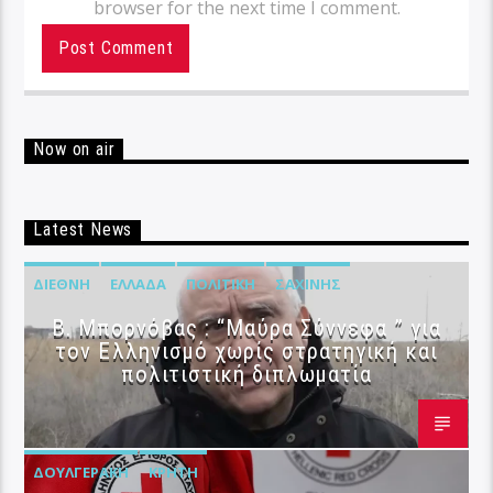
browser for the next time I comment.
Now on air
Latest News
ΔΙΕΘΝΉ
ΕΛΛΆΔΑ
ΠΟΛΙΤΙΚΉ
ΣΑΧΊΝΗΣ
B. Μπορνόβας : “Μαύρα Σύννεφα ” για
τον Ελληνισμό χωρίς στρατηγική και
πολιτιστική διπλωματία
ΔΟΥΛΓΕΡΆΚΗ
ΚΡΉΤΗ