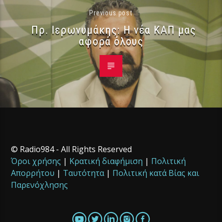
Previous post
Πρ. Ιερωνυμάκης: Η νέα ΚΑΠ μας
αφορά όλους
© Radio984 - All Rights Reserved
Όροι χρήσης
|
Κρατική διαφήμιση
|
Πολιτική
Απορρήτου
|
Ταυτότητα
|
Πολιτική κατά Βίας και
Παρενόχλησης