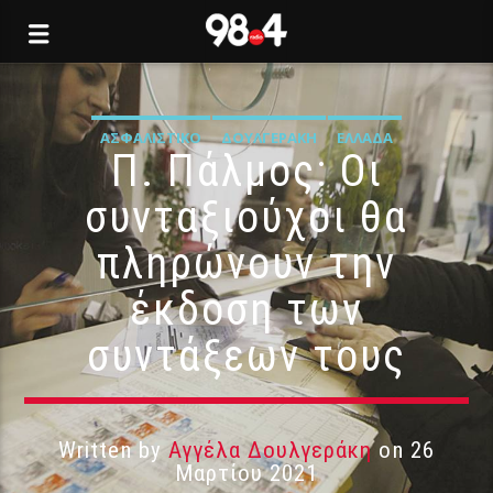
ΑΣΦΑΛΙΣΤΙΚΌ
ΔΟΥΛΓΕΡΆΚΗ
ΕΛΛΆΔΑ
Π. Πάλμος: Οι
συνταξιούχοι θα
πληρώνουν την
έκδοση των
συντάξεων τους
Written by
Αγγέλα Δουλγεράκη
on 26
Μαρτίου 2021