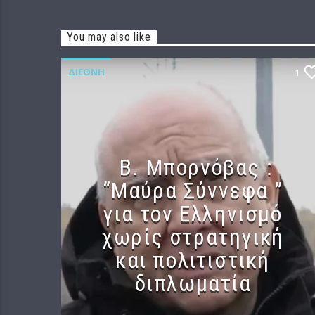
You may also like
ΔΙΕΘΝΉ
1
B. Μπορνόβας :
“Μαύρα Σύννεφα ”
για τον Ελληνισμό
χωρίς στρατηγική
και πολιτιστική
διπλωματία