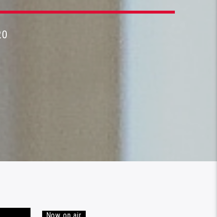
20
Now on air