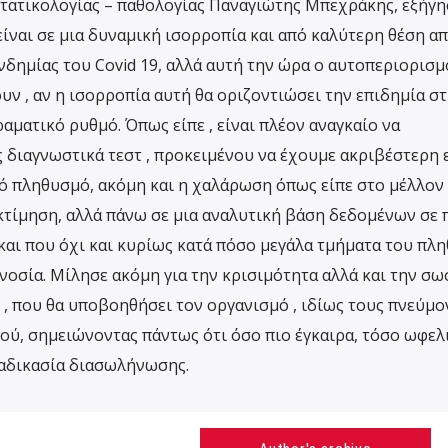
τατικολογίας – παθολογίας Παναγιώτης Μπεχράκης, εξήγη
 είναι σε μια δυναμική ισορροπία και από καλύτερη θέση α
νδημίας του Covid 19, αλλά αυτή την ώρα ο αυτοπεριορισμ
ουν , αν η ισορροπία αυτή θα οριζοντιώσει την επιδημία σ
ραματικό ρυθμό. Όπως είπε , είναι πλέον αναγκαίο να
διαγνωστικά τεστ , προκειμένου να έχουμε ακριβέστερη 
κό πληθυσμό, ακόμη και η χαλάρωση όπως είπε στο μέλλον
εκτίμηση, αλλά πάνω σε μια αναλυτική βάση δεδομένων σε 
 και που όχι και κυρίως κατά πόσο μεγάλα τμήματα του πλ
νοσία. Μίλησε ακόμη για την κρισιμότητα αλλά και την σω
, που θα υποβοηθήσει τον οργανισμό , ιδίως τους πνεύμο
ιού, σημειώνοντας πάντως ότι όσο πιο έγκαιρα, τόσο ωφε
διαδικασία διασωλήνωσης.