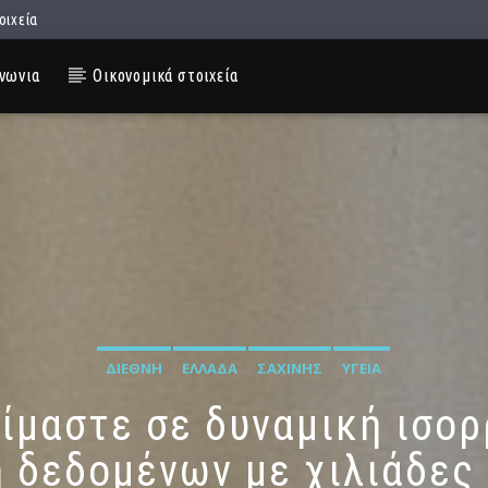
οιχεία
νωνια
Οικονομικά στοιχεία
ΔΙΕΘΝΉ
ΕΛΛΆΔΑ
ΣΑΧΊΝΗΣ
ΥΓΕΊΑ
ίμαστε σε δυναμική ισορ
 δεδομένων με χιλιάδες