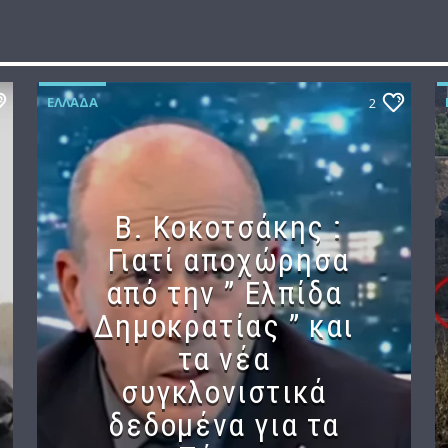
ΕΛΛΆΔΑ
2
Β. Κοκοτσάκης :
Γιατί αποχώρησα
από την ” Ελπίδα
Δημοκρατίας ” και
τα νέα
συγκλονιστικά
δεδομένα για τα