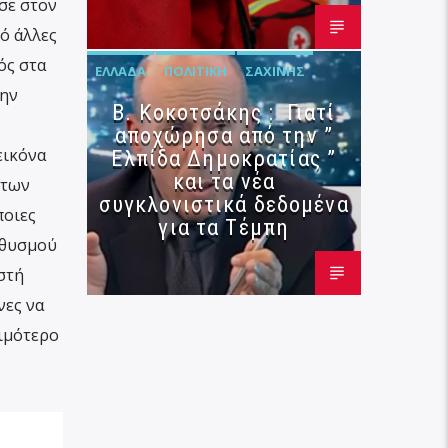
σε στον
πό άλλες
ός στα
ΕΛΛΆΔΑ
ΠΟΛΙΤΙΚΉ
ΣΑΧΊΝΗΣ
την
Β. Κοκοτσάκης : Γιατί
αποχώρησα από την ”
εικόνα
Ελπίδα Δημοκρατίας ”
και τα νέα
 των
συγκλονιστικά δεδομένα
ποιες
για τα Τέμπη
ηθυσμού
στή
νες να
λιμότερο