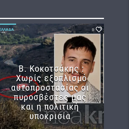
ΕΛΛΆΔΑ
0
Β. Κοκοτσάκης :
Χωρίς εξοπλισμό
αυτοπροστασίας οι
πυροσβέστες μας
και η πολιτική
υποκρισία