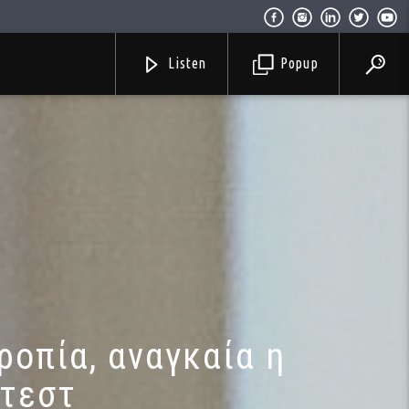
Listen
Popup
ροπία, αναγκαία η
 τεστ