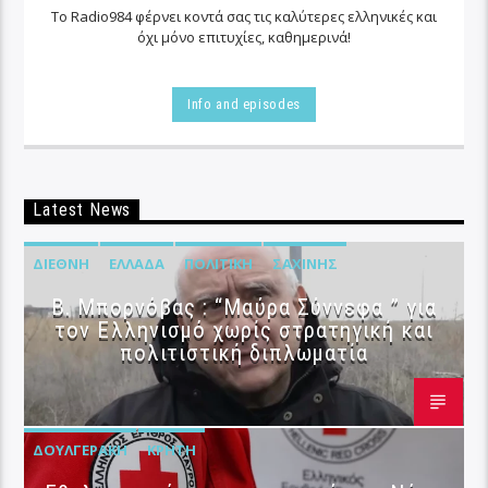
Το Radio984 φέρνει κοντά σας τις καλύτερες ελληνικές και
όχι μόνο επιτυχίες, καθημερινά!
Info and episodes
Latest News
ΔΙΕΘΝΉ
ΕΛΛΆΔΑ
ΠΟΛΙΤΙΚΉ
ΣΑΧΊΝΗΣ
B. Μπορνόβας : “Μαύρα Σύννεφα ” για
τον Ελληνισμό χωρίς στρατηγική και
πολιτιστική διπλωματία
ΔΟΥΛΓΕΡΆΚΗ
ΚΡΉΤΗ