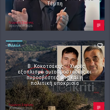
Τέμπη
Γιώργος Σαχίνης
30 ΙΟΥΛΊΟΥ 2026
ΕΛΛΆΔΑ
0
Β. Κοκοτσάκης : Χωρίς
εξοπλισμό αυτοπροστασίας οι
πυροσβέστες μας και η
πολιτική υποκρισία
Γιώργος Σαχίνης
30 ΙΟΥΛΊΟΥ 2026