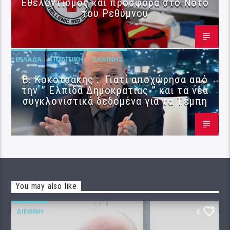
Εθελοντισμός και προσφορά στο Νότο
του Ρεθύμνου
ΕΛΛΆΔΑ
ΠΟΛΙΤΙΚΉ
ΣΑΧΊΝΗΣ
Β. Κοκοτσάκης : Γιατί αποχώρησα από
την ” Ελπίδα Δημοκρατίας ” και τα νέα
συγκλονιστικά δεδομένα για τα Τέμπη
You may also like
ΔΙΕΘΝΉ
0