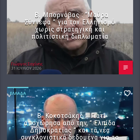
B. Μπορνόβας : “Μαύρα
Σύννεφα ” για τον Ελληνισμό
χωρίς στρατηγική και
πολιτιστική διπλωματία
Γιώργος Σαχίνης
31 ΙΟΥΛΊΟΥ 2026
ΕΛΛΆΔΑ
2
Β. Κοκοτσάκης : Γιατί
αποχώρησα από την ” Ελπίδα
Δημοκρατίας ” και τα νέα
συγκλονιστικά δεδομένα για τα