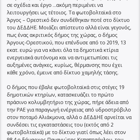
σε σχέδια και έργο …ακόμη περιμένει να
λειτουργήσει ως τέτοιος. Τα φωτοβολταϊκά στο
Άργος – Ορεστικό δεν συνδέθηκαν ποτέ στο δίκτυο
του ΔΕΔΔΗΕ. Μοιάζει απίστευτο αλλά είναι γεγονός,
πως ένας ακριτικός δήμος της χώρας, ο δήμος
Άργους-Ορεστικού, που επένδυσε από το 2019, 13
εκατ. ευρώ για να κάνει όλα τα δημοτικά κτίρια
ενεργειακά αυτόνομα και να αντιμετωπίσει τις
αυξημένες ανάγκες, κυρίως, θέρμανσης που έχει
κάθε χρόνο, έμεινε από δίκτυο χαμηλής τάσης.
Ο δήμος που έβαλε φωτοβολταϊκά στις στέγες 19
δημοτικών κτηρίων, κατασκευάζει το πρώτο
πράσινο κολυμβητήριο της χώρας, πήρε άδεια από
την ΡΑΕ για παραγωγή ενέργειας από υδροστρόβιλο
στον ποταμό Αλιάκμονα, αλλά ο ΔΕΔΔΗΕ αρνείται να
συνδέσει τις εγκαταστάσεις του (εκτός από 2
φωτοβολταϊκά) με το δίκτυο γιατί όπως λέει στον
98.4 ο δήμαρχος Παναγιώτης Κεπαπτσόγλου, του