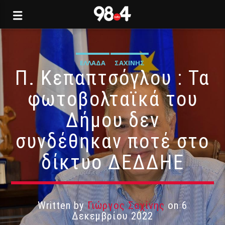
ΕΛΛΆΔΑ
ΣΑΧΊΝΗΣ
Π. Κεπαπτσόγλου : Τα
φωτοβολταϊκά του
Δήμου δεν
συνδέθηκαν ποτέ στο
δίκτυο ΔΕΔΔΗΕ
Written by
Γιώργος Σαχίνης
on 6
Δεκεμβρίου 2022