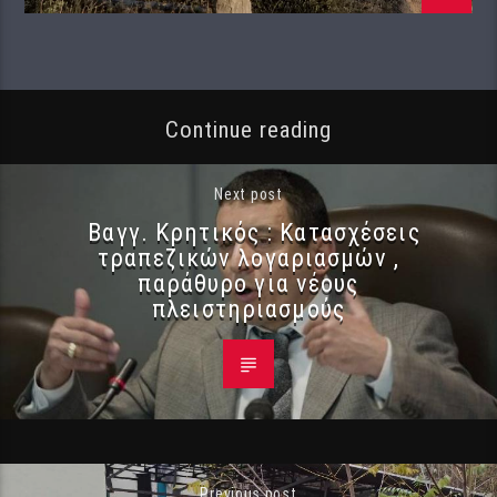
Continue reading
Next post
Βαγγ. Κρητικός : Κατασχέσεις
τραπεζικών λογαριασμών ,
παράθυρο για νέους
πλειστηριασμούς
Previous post