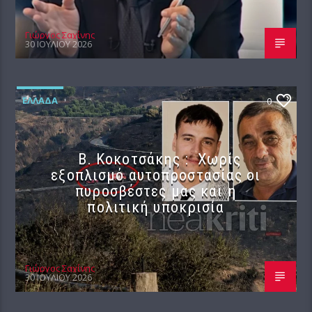
Γιώργος Σαχίνης
30 ΙΟΥΛΊΟΥ 2026
ΕΛΛΆΔΑ
0
Β. Κοκοτσάκης : Χωρίς
εξοπλισμό αυτοπροστασίας οι
πυροσβέστες μας και η
πολιτική υποκρισία
Γιώργος Σαχίνης
30 ΙΟΥΛΊΟΥ 2026