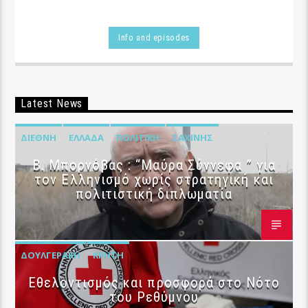
Info and episodes
Latest News
ΔΙΕΘΝΉ
ΕΛΛΆΔΑ
ΠΟΛΙΤΙΚΉ
ΣΑΧΊΝΗΣ
B. Μπορνόβας : “Μαύρα Σύννεφα ” για
τον Ελληνισμό χωρίς στρατηγική και
πολιτιστική διπλωματία
ΔΟΥΛΓΕΡΆΚΗ
ΚΡΉΤΗ
Εθελοντισμός και προσφορά στο Νότο
του Ρεθύμνου