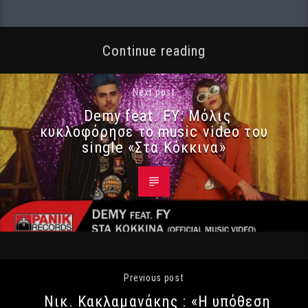
Continue reading
Next post
Demy feat. FY: Μόλις
κυκλοφόρησε το music video του
single «Στα Κόκκινα»
Previous post
Νικ. Κακλαμανάκης : «Η υπόθεση