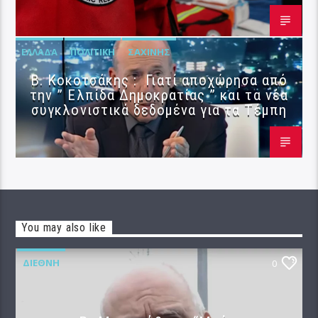
ΕΛΛΆΔΑ
ΠΟΛΙΤΙΚΉ
ΣΑΧΊΝΗΣ
Β. Κοκοτσάκης : Γιατί αποχώρησα από
την ” Ελπίδα Δημοκρατίας ” και τα νέα
συγκλονιστικά δεδομένα για τα Τέμπη
You may also like
ΔΙΕΘΝΉ
0