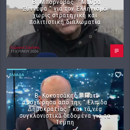
B. Μπορνόβας : “Μαύρα
Σύννεφα ” για τον Ελληνισμό
χωρίς στρατηγική και
πολιτιστική διπλωματία
Γιώργος Σαχίνης
31 ΙΟΥΛΊΟΥ 2026
ΕΛΛΆΔΑ
2
Β. Κοκοτσάκης : Γιατί
αποχώρησα από την ” Ελπίδα
Δημοκρατίας ” και τα νέα
συγκλονιστικά δεδομένα για τα
Τέμπη