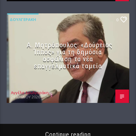
ΔΟΥΛΓΕΡΆΚΗ
0
Α. Μητρόπουλος: «Δούρειος
Ίππος» για τη δημόσια
ασφάλιση τα νέα
επαγγελματικά ταμεία
Αγγέλα Δουλγεράκη
29 ΙΟΥΛΊΟΥ 2026
Continue reading