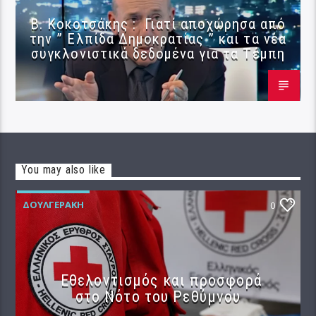
Β. Κοκοτσάκης : Γιατί αποχώρησα από
την ” Ελπίδα Δημοκρατίας ” και τα νέα
συγκλονιστικά δεδομένα για τα Τέμπη
You may also like
ΔΟΥΛΓΕΡΆΚΗ
0
Εθελοντισμός και προσφορά
στο Νότο του Ρεθύμνου