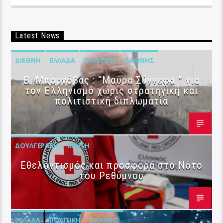
Latest News
ΔΙΕΘΝΉ
ΕΛΛΆΔΑ
ΠΟΛΙΤΙΚΉ
ΣΑΧΊΝΗΣ
B. Μπορνόβας : “Μαύρα Σύννεφα ” για
τον Ελληνισμό χωρίς στρατηγική και
πολιτιστική διπλωματία
ΔΟΥΛΓΕΡΆΚΗ
ΚΡΉΤΗ
Εθελοντισμός και προσφορά στο Νότο
του Ρεθύμνου
ΕΛΛΆΔΑ
ΠΟΛΙΤΙΚΉ
ΣΑΧΊΝΗΣ