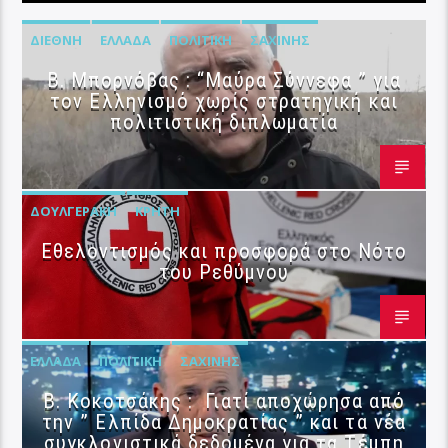
ΔΙΕΘΝΉ
ΕΛΛΆΔΑ
ΠΟΛΙΤΙΚΉ
ΣΑΧΊΝΗΣ
B. Μπορνόβας : “Μαύρα Σύννεφα ” για
τον Ελληνισμό χωρίς στρατηγική και
πολιτιστική διπλωματία
ΔΟΥΛΓΕΡΆΚΗ
ΚΡΉΤΗ
Εθελοντισμός και προσφορά στο Νότο
του Ρεθύμνου
ΕΛΛΆΔΑ
ΠΟΛΙΤΙΚΉ
ΣΑΧΊΝΗΣ
Β. Κοκοτσάκης : Γιατί αποχώρησα από
την ” Ελπίδα Δημοκρατίας ” και τα νέα
συγκλονιστικά δεδομένα για τα Τέμπη