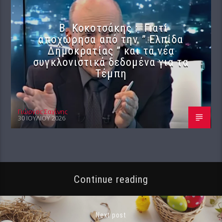
Β. Κοκοτσάκης : Γιατί
αποχώρησα από την ” Ελπίδα
Δημοκρατίας ” και τα νέα
συγκλονιστικά δεδομένα για τα
Τέμπη
Γιώργος Σαχίνης
30 ΙΟΥΛΊΟΥ 2026
Continue reading
Next post