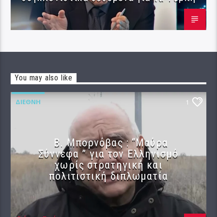
You may also like
ΔΙΕΘΝΉ
1
B. Μπορνόβας : “Μαύρα
Σύννεφα ” για τον Ελληνισμό
χωρίς στρατηγική και
πολιτιστική διπλωματία