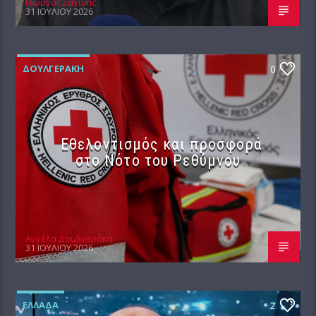
Γιώργος Σαχίνης
31 ΙΟΥΛΊΟΥ 2026
ΔΟΥΛΓΕΡΆΚΗ
0
Εθελοντισμός και προσφορά
στο Νότο του Ρεθύμνου
Αγγέλα Δουλγεράκη
31 ΙΟΥΛΊΟΥ 2026
ΕΛΛΆΔΑ
2