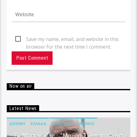
Save my name, email, and website in this
browser for the next time I comment.
Now on air
Latest News
ΔΙΕΘΝΉ
ΕΛΛΆΔΑ
ΠΟΛΙΤΙΚΉ
ΣΑΧΊΝΗΣ
B. Μπορνόβας : “Μαύρα Σύννεφα ” για