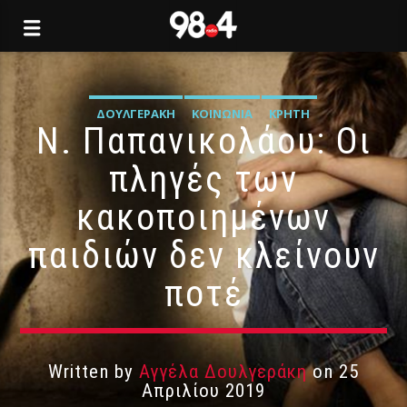
ΔΟΥΛΓΕΡΆΚΗ
ΚΟΙΝΩΝΊΑ
ΚΡΉΤΗ
Ν. Παπανικολάου: Οι
πληγές των
κακοποιημένων
παιδιών δεν κλείνουν
ποτέ
Written by
Αγγέλα Δουλγεράκη
on 25
Απριλίου 2019