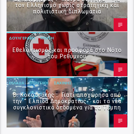
τον Ελληνισμό χωρίς στρατηγική και
πολιτιστική διπλωματία
ΔΟΥΛΓΕΡΆΚΗ
ΚΡΉΤΗ
Εθελοντισμός και προσφορά στο Νότο
του Ρεθύμνου
ΕΛΛΆΔΑ
ΠΟΛΙΤΙΚΉ
ΣΑΧΊΝΗΣ
Β. Κοκοτσάκης : Γιατί αποχώρησα από
την ” Ελπίδα Δημοκρατίας ” και τα νέα
συγκλονιστικά δεδομένα για τα Τέμπη