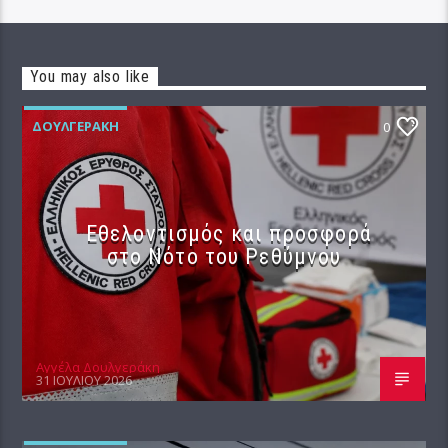
You may also like
ΔΟΥΛΓΕΡΆΚΗ
0
Εθελοντισμός και προσφορά
στο Νότο του Ρεθύμνου
Αγγέλα Δουλγεράκη
31 ΙΟΥΛΊΟΥ 2026