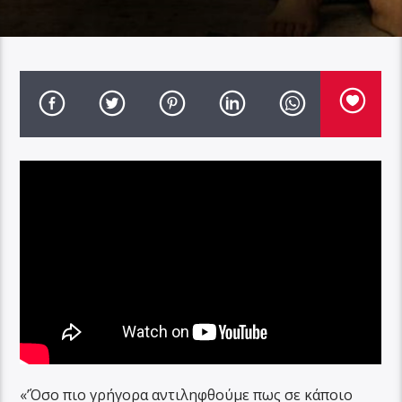
«’Όσο πιο γρήγορα αντιληφθούμε πως σε κάποιο