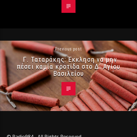
Previous post
Γ. Ταταράκης: Έκκληση να μην
πέσει καμία κροτίδα στο Δ. Αγίου
Βασιλείου
© Radio984 - All Rights Reserved