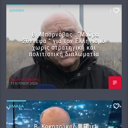
ΔΙΕΘΝΉ
1
B. Μπορνόβας : “Μαύρα
Σύννεφα ” για τον Ελληνισμό
χωρίς στρατηγική και
πολιτιστική διπλωματία
Γιώργος Σαχίνης
31 ΙΟΥΛΊΟΥ 2026
ΕΛΛΆΔΑ
2
Β. Κοκοτσάκης : Γιατί