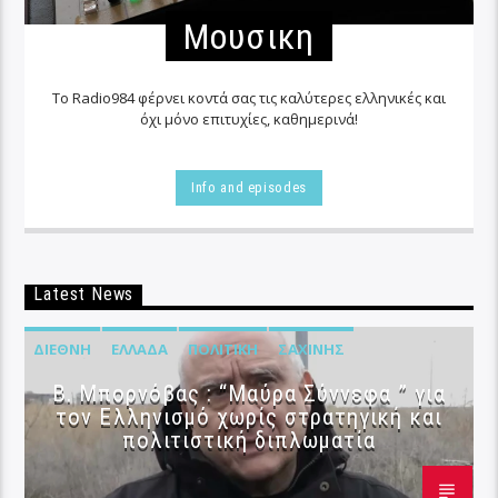
Μουσικη
Το Radio984 φέρνει κοντά σας τις καλύτερες ελληνικές και
όχι μόνο επιτυχίες, καθημερινά!
Info and episodes
Latest News
ΔΙΕΘΝΉ
ΕΛΛΆΔΑ
ΠΟΛΙΤΙΚΉ
ΣΑΧΊΝΗΣ
B. Μπορνόβας : “Μαύρα Σύννεφα ” για
τον Ελληνισμό χωρίς στρατηγική και
πολιτιστική διπλωματία