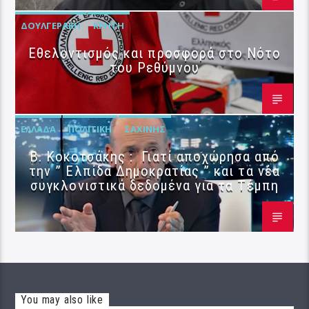
ΔΟΥΛΓΕΡΆΚΗ
ΚΡΉΤΗ
Εθελοντισμός και προσφορά στο Νότο
του Ρεθύμνου
ΕΛΛΆΔΑ
ΠΟΛΙΤΙΚΉ
ΣΑΧΊΝΗΣ
Β. Κοκοτσάκης : Γιατί αποχώρησα από
την ” Ελπίδα Δημοκρατίας ” και τα νέα
συγκλονιστικά δεδομένα για τα Τέμπη
You may also like