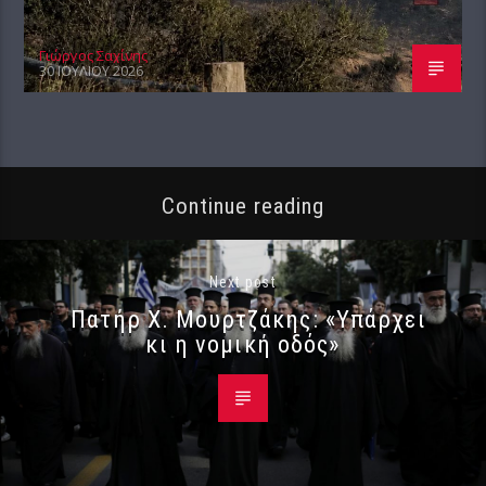
Γιώργος Σαχίνης
30 ΙΟΥΛΊΟΥ 2026
Continue reading
Next post
Πατήρ Χ. Μουρτζάκης: «Υπάρχει
κι η νομική οδός»