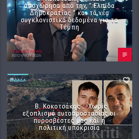
αποχώρησα από την ” Ελπίδα
Δημοκρατίας ” και τα νέα
συγκλονιστικά δεδομένα για τα
Τέμπη
Γιώργος Σαχίνης
30 ΙΟΥΛΊΟΥ 2026
ΕΛΛΆΔΑ
0
Β. Κοκοτσάκης : Χωρίς
εξοπλισμό αυτοπροστασίας οι
πυροσβέστες μας και η
πολιτική υποκρισία