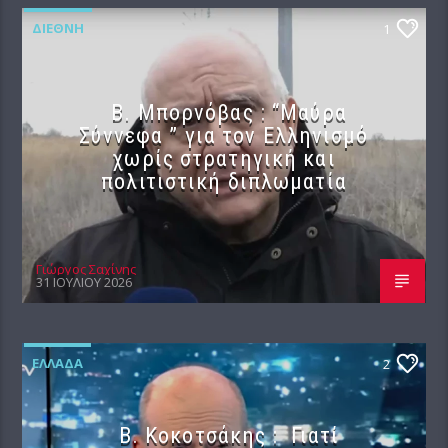
ΔΙΕΘΝΉ
1
B. Μπορνόβας : “Μαύρα
Σύννεφα ” για τον Ελληνισμό
χωρίς στρατηγική και
πολιτιστική διπλωματία
Γιώργος Σαχίνης
31 ΙΟΥΛΊΟΥ 2026
ΕΛΛΆΔΑ
2
Β. Κοκοτσάκης : Γιατί