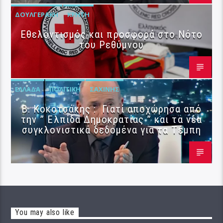
ΔΟΥΛΓΕΡΆΚΗ
ΚΡΉΤΗ
Εθελοντισμός και προσφορά στο Νότο
του Ρεθύμνου
ΕΛΛΆΔΑ
ΠΟΛΙΤΙΚΉ
ΣΑΧΊΝΗΣ
Β. Κοκοτσάκης : Γιατί αποχώρησα από
την ” Ελπίδα Δημοκρατίας ” και τα νέα
συγκλονιστικά δεδομένα για τα Τέμπη
You may also like