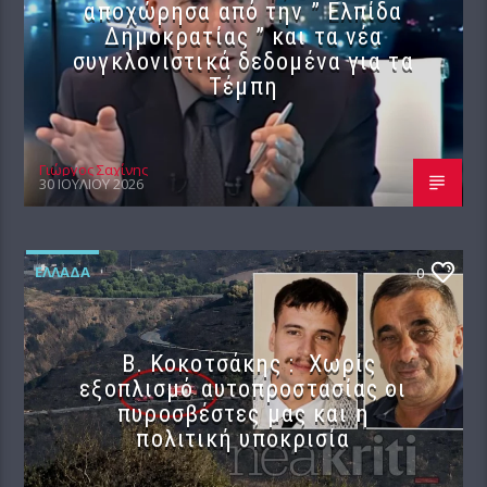
αποχώρησα από την ” Ελπίδα
Δημοκρατίας ” και τα νέα
συγκλονιστικά δεδομένα για τα
Τέμπη
Γιώργος Σαχίνης
30 ΙΟΥΛΊΟΥ 2026
ΕΛΛΆΔΑ
0
Β. Κοκοτσάκης : Χωρίς
εξοπλισμό αυτοπροστασίας οι
πυροσβέστες μας και η
πολιτική υποκρισία