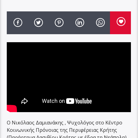
Ο Νικόλαος Δαμιανάκης , Ψυχολόγος στο Κέντρο
Κοινωνικής Πρόνοιας της Περιφέρειας Κρήτης
(Παράρτημα Λασιθίου Κρήτης με έδρα τη Νεάπολη),