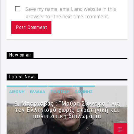
Save my name, email, and website in this
browser for the next time I comment.
Now on air
Latest News
ΔΙΕΘΝΉ
ΕΛΛΆΔΑ
ΠΟΛΙΤΙΚΉ
ΣΑΧΊΝΗΣ
B. Μπορνόβας : “Μαύρα Σύννεφα ” για
τον Ελληνισμό χωρίς στρατηγική και
πολιτιστική διπλωματία