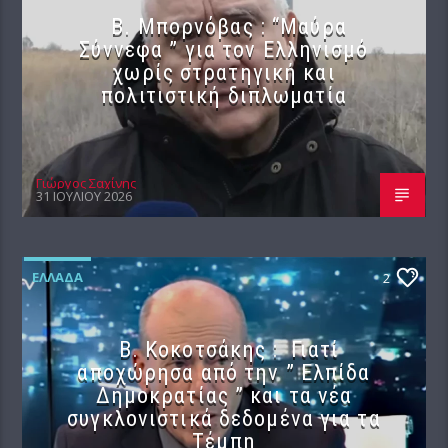
B. Μπορνόβας : “Μαύρα
Σύννεφα ” για τον Ελληνισμό
χωρίς στρατηγική και
πολιτιστική διπλωματία
Γιώργος Σαχίνης
31 ΙΟΥΛΊΟΥ 2026
ΕΛΛΆΔΑ
2
Β. Κοκοτσάκης : Γιατί
αποχώρησα από την ” Ελπίδα
Δημοκρατίας ” και τα νέα
συγκλονιστικά δεδομένα για τα
Τέμπη