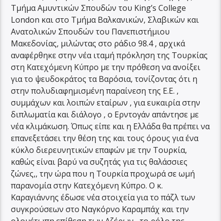
Τμήμα Αμυντικών Σπουδών του King’s College
London και στο Τμήμα Βαλκανικών, Σλαβικών και
Ανατολικών Σπουδών του Πανεπιστήμιου
Μακεδονίας, μιλώντας στο ράδιο 98.4 , αρχικά
αναφέρθηκε στην νέα ιταμή πρόκληση της Τουρκίας
στη Κατεχόμενη Κύπρο με την πρόθεση να ανοίξει
για το ψευδοκράτος τα Βαρόσια, τονίζοντας ότι η
στην πολυδιαφημισμένη παραίνεση της Ε.Ε. ,
συμμάχων και λοιπών εταίρων , για ευκαιρία στην
διπλωματία και διάλογο , ο Ερντογάν απάντησε με
νέα κλιμάκωση. Όπως είπε και η Ελλάδα θα πρέπει να
επανεξετάσει την θέση της και τους όρους για ένα
κύκλο διερευνητικών επαφών με την Τουρκία,
καθώς είναι βαρύ να συζητάς για τις θαλάσσιες
ζώνες,, την ώρα που η Τουρκία προχωρά σε ωμή
παρανομία στην Κατεχόμενη Κύπρο. Ο κ.
Καραγιάννης έδωσε νέα στοιχεία για το πάζλ των
συγκρούσεων στο Ναγκόρνο Καραμπάχ και την