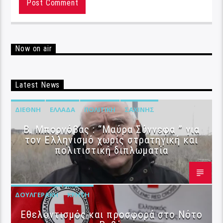
Now on air
Latest News
ΔΙΕΘΝΉ
ΕΛΛΆΔΑ
ΠΟΛΙΤΙΚΉ
ΣΑΧΊΝΗΣ
B. Μπορνόβας : “Μαύρα Σύννεφα ” για
τον Ελληνισμό χωρίς στρατηγική και
πολιτιστική διπλωματία
ΔΟΥΛΓΕΡΆΚΗ
ΚΡΉΤΗ
Εθελοντισμός και προσφορά στο Νότο