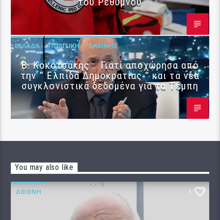
του Ρεθύμνου
ΕΛΛΆΔΑ
ΠΟΛΙΤΙΚΉ
ΣΑΧΊΝΗΣ
Β. Κοκοτσάκης : Γιατί αποχώρησα από
την ” Ελπίδα Δημοκρατίας ” και τα νέα
συγκλονιστικά δεδομένα για τα Τέμπη
You may also like
ΔΙΕΘΝΉ
1