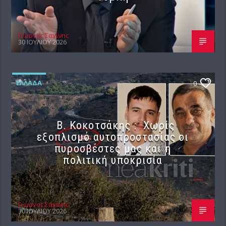
Γιώργος Σαχίνης
30 ΙΟΥΛΊΟΥ 2026
ΕΛΛΆΔΑ
0
Β. Κοκοτσάκης : Χωρίς
εξοπλισμό αυτοπροστασίας οι
πυροσβέστες μας και η
πολιτική υποκρισία
Γιώργος Σαχίνης
30 ΙΟΥΛΊΟΥ 2026