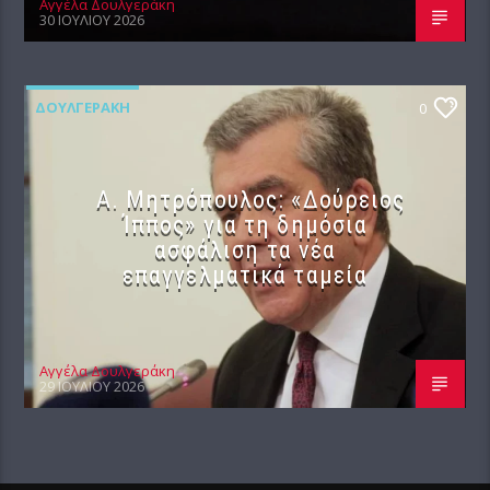
Αγγέλα Δουλγεράκη
30 ΙΟΥΛΊΟΥ 2026
ΔΟΥΛΓΕΡΆΚΗ
0
Α. Μητρόπουλος: «Δούρειος
Ίππος» για τη δημόσια
ασφάλιση τα νέα
επαγγελματικά ταμεία
Αγγέλα Δουλγεράκη
29 ΙΟΥΛΊΟΥ 2026