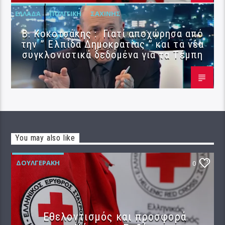
ΕΛΛΆΔΑ
ΠΟΛΙΤΙΚΉ
ΣΑΧΊΝΗΣ
Β. Κοκοτσάκης : Γιατί αποχώρησα από
την ” Ελπίδα Δημοκρατίας ” και τα νέα
συγκλονιστικά δεδομένα για τα Τέμπη
You may also like
ΔΟΥΛΓΕΡΆΚΗ
0
Εθελοντισμός και προσφορά