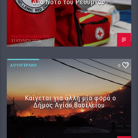
στο Νότο του Ρεθύμνου
Αγγέλα Δουλγεράκη
31 ΙΟΥΛΊΟΥ 2026
ΔΟΥΛΓΕΡΆΚΗ
0
Καίγεται για άλλη μία φορά ο
Δήμος Αγίου Βασιλείου