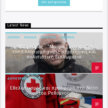
Info and episodes
Latest News
ΔΙΕΘΝΉ
ΕΛΛΆΔΑ
ΠΟΛΙΤΙΚΉ
ΣΑΧΊΝΗΣ
B. Μπορνόβας : “Μαύρα Σύννεφα ” για
τον Ελληνισμό χωρίς στρατηγική και
πολιτιστική διπλωματία
ΔΟΥΛΓΕΡΆΚΗ
ΚΡΉΤΗ
Εθελοντισμός και προσφορά στο Νότο
του Ρεθύμνου