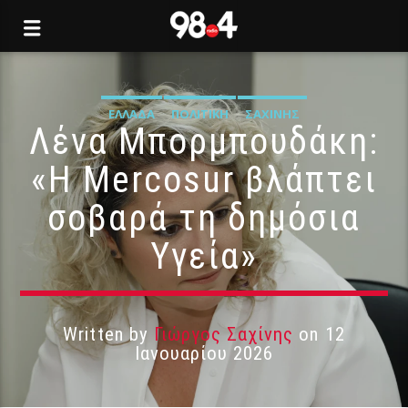
ΕΛΛΆΔΑ
ΠΟΛΙΤΙΚΉ
ΣΑΧΊΝΗΣ
Λένα Μπορμπουδάκη:
«Η Mercosur βλάπτει
σοβαρά τη δημόσια
Υγεία»
Written by
Γιώργος Σαχίνης
on 12
Ιανουαρίου 2026