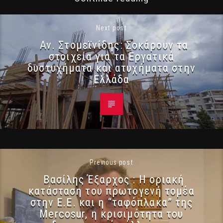
Next post
Αν. Στομεϊνίδης: Σοκάρουν τα
στοιχεία για τα Εργατικά
δυστυχήματα και ατυχήματα στην
Ελλάδα
Previous post
Βασίλης Έξαρχος : Η οριακή
κατάσταση του πρωτογενή τομέα
στην Ε.Ε. και η “ταφόπλακα” της
Mercosur, η κρισιμότητα του