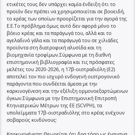
ετικέτες τους δεν υπάρχει καμία ένδειξη ότι το
προϊόν δεν πρέπει να χρησιμοποιείται σε βοοειδή,
το κρέας των οποίων προορίζεται για την αγορά της
Ε.Ε.Το πρόβλημα όμως αυτό δεν αφορά μόνο το
βόειο κρέας και τα παράγωγά του, αλλά και το
αγελαδινό γάλα και τα παράγωγά του σε χιλιάδες
προϊόντα στη διατροφική αλυσίδα και τη
βιομηχανία τροφίμων.Σύμφωνα με τη διεθνή
επιστημονική βιβλιογραφία και τις πρόσφατες
μελέτες του 2020-2026, η 17β-οιστραδιόλη (Ε2)
αποτελεί τον πιο ισχυρό ενδογενή οιστρογονικό
παράγοντα που συνδέεται άμεσα με την
καρκινογένεση και την εξέλιξη ορμονοεξαρτώμενων
όγκων.Σύμφωνα με την Επιστημονική Επιτροπή
Κτηνιατρικών Μέτρων της ΕΕ (SCVPH), τα
υπολείμματα 17β-οιστραδιόλης στο κρέας ενέχουν
σοβαρούς κινδύνους:
Καρκινογένεση: Θεωρείται ότι δρα τόσο ως έναυσμα