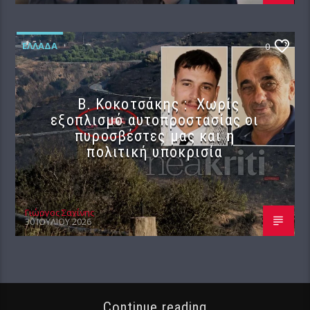
ΕΛΛΆΔΑ
0
Β. Κοκοτσάκης : Χωρίς
εξοπλισμό αυτοπροστασίας οι
πυροσβέστες μας και η
πολιτική υποκρισία
Γιώργος Σαχίνης
30 ΙΟΥΛΊΟΥ 2026
Continue reading