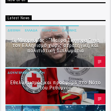
Latest News
ΔΙΕΘΝΉ
ΕΛΛΆΔΑ
ΠΟΛΙΤΙΚΉ
ΣΑΧΊΝΗΣ
B. Μπορνόβας : “Μαύρα Σύννεφα ” για
τον Ελληνισμό χωρίς στρατηγική και
πολιτιστική διπλωματία
ΔΟΥΛΓΕΡΆΚΗ
ΚΡΉΤΗ
Εθελοντισμός και προσφορά στο Νότο
του Ρεθύμνου
ΕΛΛΆΔΑ
ΠΟΛΙΤΙΚΉ
ΣΑΧΊΝΗΣ