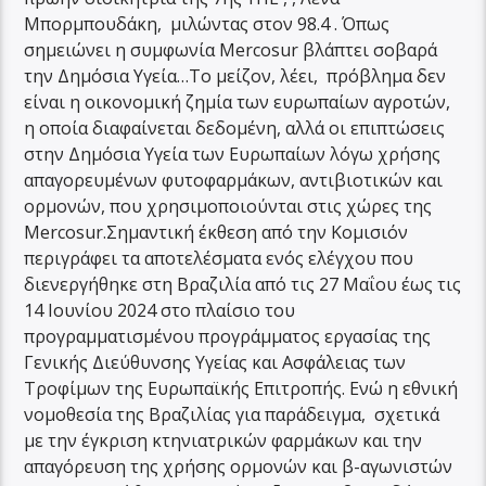
Μπορμπουδάκη, μιλώντας στον 98.4 . Όπως
σημειώνει η συμφωνία Mercosur βλάπτει σοβαρά
την Δημόσια Υγεία…Το μείζον, λέει, πρόβλημα δεν
είναι η οικονομική ζημία των ευρωπαίων αγροτών,
η οποία διαφαίνεται δεδομένη, αλλά οι επιπτώσεις
στην Δημόσια Υγεία των Ευρωπαίων λόγω χρήσης
απαγορευμένων φυτοφαρμάκων, αντιβιοτικών και
ορμονών, που χρησιμοποιούνται στις χώρες της
Mercosur.Σημαντική έκθεση από την Κομισιόν
περιγράφει τα αποτελέσματα ενός ελέγχου που
διενεργήθηκε στη Βραζιλία από τις 27 Μαΐου έως τις
14 Ιουνίου 2024 στο πλαίσιο του
προγραμματισμένου προγράμματος εργασίας της
Γενικής Διεύθυνσης Υγείας και Ασφάλειας των
Τροφίμων της Ευρωπαϊκής Επιτροπής. Ενώ η εθνική
νομοθεσία της Βραζιλίας για παράδειγμα, σχετικά
με την έγκριση κτηνιατρικών φαρμάκων και την
απαγόρευση της χρήσης ορμονών και β-αγωνιστών