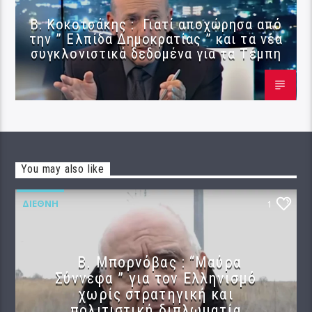
Β. Κοκοτσάκης : Γιατί αποχώρησα από
την ” Ελπίδα Δημοκρατίας ” και τα νέα
συγκλονιστικά δεδομένα για τα Τέμπη
You may also like
ΔΙΕΘΝΉ
1
B. Μπορνόβας : “Μαύρα
Σύννεφα ” για τον Ελληνισμό
χωρίς στρατηγική και
πολιτιστική διπλωματία