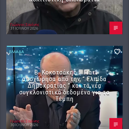
Γιώργος Σαχίνης
31 ΙΟΥΛΊΟΥ 2026
ΕΛΛΆΔΑ
2
Β. Κοκοτσάκης : Γιατί
αποχώρησα από την ” Ελπίδα
Δημοκρατίας ” και τα νέα
συγκλονιστικά δεδομένα για τα
Τέμπη
Γιώργος Σαχίνης
30 ΙΟΥΛΊΟΥ 2026