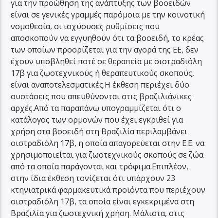
για την προώθηση της ανάπτυξης των βοοειδών
είναι σε γενικές γραμμές παρόμοια με την κοινοτική
νομοθεσία, οι ισχύουσες ρυθμίσεις που
αποσκοπούν να εγγυηθούν ότι τα βοοειδή, το κρέας
των οποίων προορίζεται για την αγορά της ΕΕ, δεν
έχουν υποβληθεί ποτέ σε θεραπεία με οιστραδιόλη
17β για ζωοτεχνικούς ή θεραπευτικούς σκοπούς,
είναι αναποτελεσματικές.Η έκθεση περιέχει δύο
συστάσεις που απευθύνονται στις βραζιλιάνικες
αρχές.Από τα παραπάνω υπογραμμίζεται ότι ο
κατάλογος των ορμονών που έχει εγκριθεί για
χρήση στα βοοειδή στη Βραζιλία περιλαμβάνει
οιστραδιόλη 17β, η οποία απαγορεύεται στην Ε.Ε. να
χρησιμοποιείται για ζωοτεχνικούς σκοπούς σε ζώα
από τα οποία παράγονται και τρόφιμα.Επιπλέον,
στην ίδια έκθεση τονίζεται ότι υπάρχουν 23
κτηνιατρικά φαρμακευτικά προϊόντα που περιέχουν
οιστραδιόλη 17β, τα οποία είναι εγκεκριμένα στη
Βραζιλία για ζωοτεχνική χρήση. Μάλιστα, στις