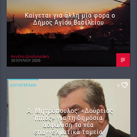
Καίγεται για άλλη μία φορά ο
Δήμος Αγίου Βασιλείου
Αγγέλα Δουλγεράκη
30 ΙΟΥΛΊΟΥ 2026
ΔΟΥΛΓΕΡΆΚΗ
0
Α. Μητρόπουλος: «Δούρειος
Ίππος» για τη δημόσια
ασφάλιση τα νέα
επαγγελματικά ταμεία