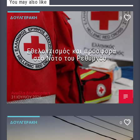
You may also like
ΔΟΥΛΓΕΡΆΚΗ
0
Εθελοντισμός και προσφορά
στο Νότο του Ρεθύμνου
Αγγέλα Δουλγεράκη
31 ΙΟΥΛΊΟΥ 2026
ΔΟΥΛΓΕΡΆΚΗ
0