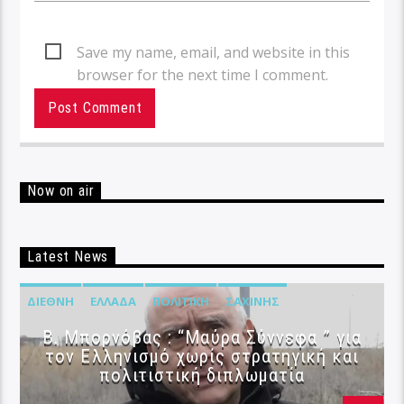
Save my name, email, and website in this
browser for the next time I comment.
Now on air
Latest News
ΔΙΕΘΝΉ
ΕΛΛΆΔΑ
ΠΟΛΙΤΙΚΉ
ΣΑΧΊΝΗΣ
B. Μπορνόβας : “Μαύρα Σύννεφα ” για
τον Ελληνισμό χωρίς στρατηγική και
πολιτιστική διπλωματία