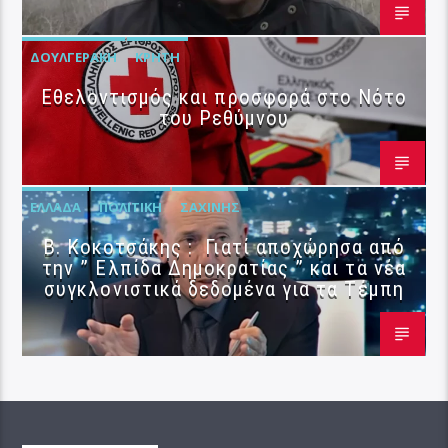
ΔΟΥΛΓΕΡΆΚΗ
ΚΡΉΤΗ
Εθελοντισμός και προσφορά στο Νότο
του Ρεθύμνου
ΕΛΛΆΔΑ
ΠΟΛΙΤΙΚΉ
ΣΑΧΊΝΗΣ
Β. Κοκοτσάκης : Γιατί αποχώρησα από
την ” Ελπίδα Δημοκρατίας ” και τα νέα
συγκλονιστικά δεδομένα για τα Τέμπη