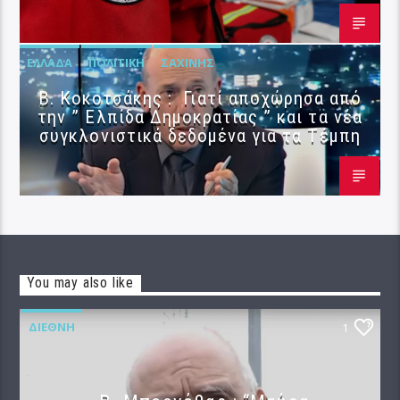
ΕΛΛΆΔΑ
ΠΟΛΙΤΙΚΉ
ΣΑΧΊΝΗΣ
Β. Κοκοτσάκης : Γιατί αποχώρησα από
την ” Ελπίδα Δημοκρατίας ” και τα νέα
συγκλονιστικά δεδομένα για τα Τέμπη
You may also like
ΔΙΕΘΝΉ
1