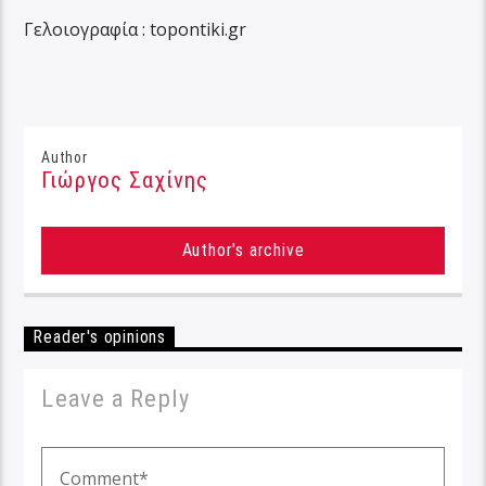
Γελοιογραφία : topontiki.gr
Author
Γιώργος Σαχίνης
Author's archive
Reader's opinions
Leave a Reply