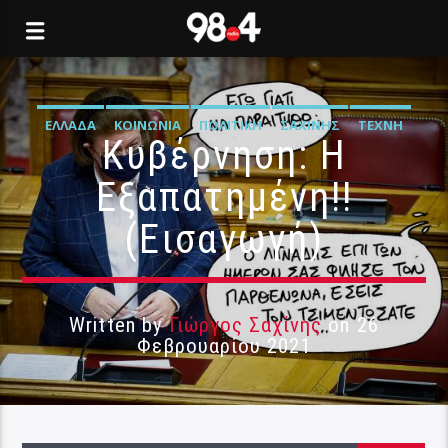
ΕΛΛΆΔΑ
ΚΟΙΝΩΝΊΑ
ΠΟΛΙΤΙΚΉ
ΣΑΧΊΝΗΣ
ΤΈΧΝΗ
Κυβέρνηση: Η
Εξαπατημένη!!
(Εισαγωγή)
Written by
Γιώργος Σαχίνης
on 26
Φεβρουαρίου 2021