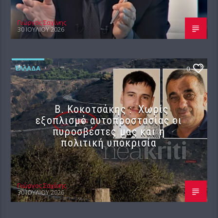
Γιώργος Σαχίνης
30 ΙΟΥΛΊΟΥ 2026
ΕΛΛΆΔΑ
0
Β. Κοκοτσάκης : Χωρίς
εξοπλισμό αυτοπροστασίας οι
πυροσβέστες μας και η
πολιτική υποκρισία
Γιώργος Σαχίνης
30 ΙΟΥΛΊΟΥ 2026