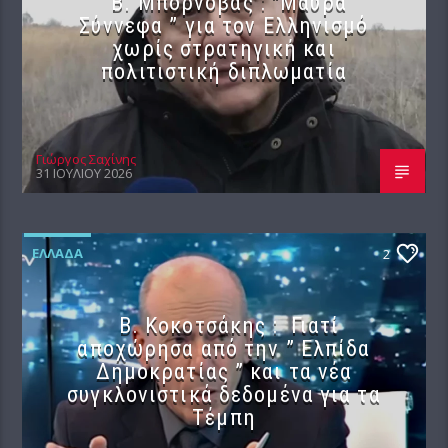
B. Μπορνόβας : “Μαύρα
Σύννεφα ” για τον Ελληνισμό
χωρίς στρατηγική και
πολιτιστική διπλωματία
Γιώργος Σαχίνης
31 ΙΟΥΛΊΟΥ 2026
ΕΛΛΆΔΑ
2
Β. Κοκοτσάκης : Γιατί
αποχώρησα από την ” Ελπίδα
Δημοκρατίας ” και τα νέα
συγκλονιστικά δεδομένα για τα
Τέμπη