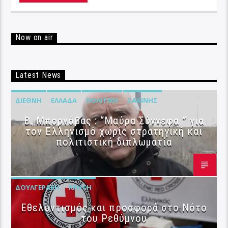
Now on air
Latest News
ΔΙΕΘΝΉ
ΕΛΛΆΔΑ
ΠΟΛΙΤΙΚΉ
ΣΑΧΊΝΗΣ
B. Μπορνόβας : “Μαύρα Σύννεφα ” για
τον Ελληνισμό χωρίς στρατηγική και
πολιτιστική διπλωματία
ΔΟΥΛΓΕΡΆΚΗ
ΚΡΉΤΗ
Εθελοντισμός και προσφορά στο Νότο
του Ρεθύμνου